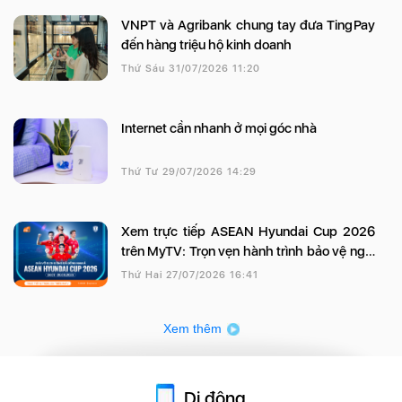
VNPT và Agribank chung tay đưa TingPay
đến hàng triệu hộ kinh doanh
Thứ Sáu 31/07/2026 11:20
Internet cần nhanh ở mọi góc nhà
Thứ Tư 29/07/2026 14:29
Xem trực tiếp ASEAN Hyundai Cup 2026
trên MyTV: Trọn vẹn hành trình bảo vệ ngôi
vương của đội tuyển Việt Nam
Thứ Hai 27/07/2026 16:41
Xem thêm
Di động