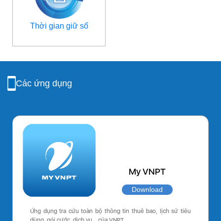
Thời gian giữ số
Các ứng dụng
My VNPT
Download
Ứng dụng tra cứu toàn bộ thông tin thuê bao, lịch sử tiêu
dùng, gói cước, dịch vụ… của VNPT.