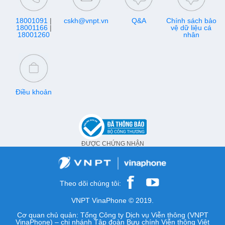
18001091
|
cskh@vnpt.vn
Q&A
Chính sách bảo
18001166
|
vệ dữ liệu cá
18001260
nhân
Điều khoản
ĐƯỢC CHỨNG NHẬN
Theo dõi chúng tôi:
VNPT VinaPhone © 2019.
Cơ quan chủ quản: Tổng Công ty Dịch vụ Viễn thông (VNPT
VinaPhone) – chi nhánh Tập đoàn Bưu chính Viễn thông Việt