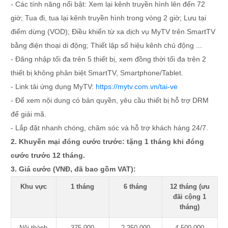
- Các tính năng nổi bật: Xem lại kênh truyền hình lên đến 72
giờ; Tua đi, tua lại kênh truyền hình trong vòng 2 giờ; Lưu tại
điểm dừng (VOD); Điều khiển từ xa dịch vụ MyTV trên SmartTV
bằng điện thoại di động; Thiết lập số hiệu kênh chủ động ...
- Đăng nhập tối đa trên 5 thiết bị, xem đồng thời tối đa trên 2
thiết bị không phân biệt SmartTV, Smartphone/Tablet.
- Link tải ứng dụng MyTV:
https://mytv.com.vn/tai-ve
- Để xem nội dung có bản quyền, yêu cầu thiết bị hỗ trợ DRM
để giải mã.
- Lắp đặt nhanh chóng, chăm sóc và hỗ trợ khách hàng 24/7.
2. Khuyến mại đóng cước trước: tặng 1 tháng khi đóng
cước trước 12 tháng.
3. Giá cước (VNĐ, đã bao gồm VAT):
Khu vực
1 tháng
6 tháng
12 tháng (ưu
đãi cộng 1
tháng)
Nội thành
375.000
2.250.000
4.500.000