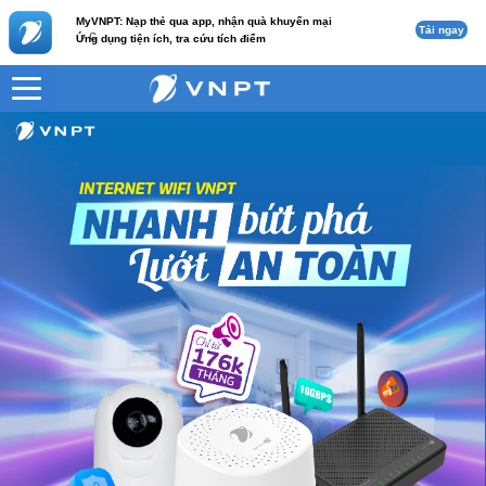
MyVNPT: Nạp thẻ qua app, nhận quà khuyến mại
Tải ngay
c
Ứng dụng tiện ích, tra cứu tích điểm
VNPT
HomeTV 3 (2 Mesh)