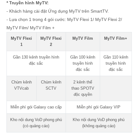
* Truyền hình MyTV:
- Khách hàng cài đặt Ứng dụng MyTV trên SmartTV.
- Lựa chọn 1 trong 4 gói cước: MyTV Flexi 1/ MyTV Flexi 2/
MyTV Film/ MyTV Film +
MyTV Flexi
MyTV Flexi
MyTV Film
MyTV Film+
1
2
Gần 130 kênh truyền hình
Gần 100 kênh
Gần 110 kênh
đặc sắc
truyền hình
truyền hình
đặc sắc
đặc sắc
Chùm kênh
Chùm kênh
2 kênh thể
VTVcab
SCTV
thao SPOTV
độc quyền
Miễn phí gói Galaxy cao cấp
Miễn phí gói Galaxy VIP
Kho nội dung VoD phong phú
Kho nội dung VoD phong phú
(có quảng cáo)
(không quảng cáo)