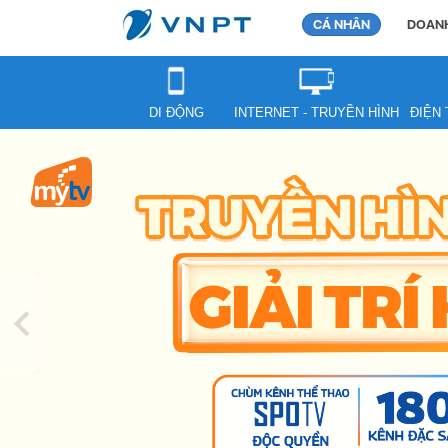
CÁ NHÂN
DOANH
DI ĐỘNG
INTERNET - TRUYỀN HÌNH
ĐIỆN 
Previous