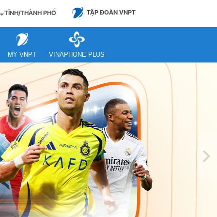
TẬP ĐOÀN VNPT
TỈNH/THÀNH PHỐ
MY VNPT
VINAPHONE PLUS
Ne