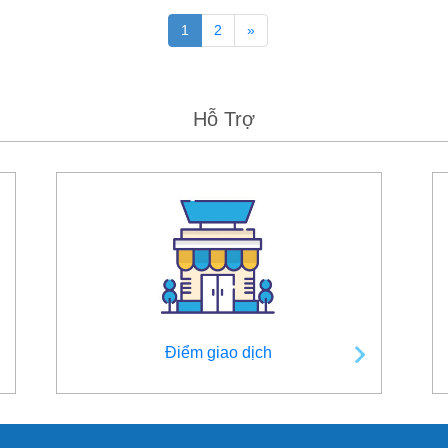
1
2
»
Hỗ Trợ
Điểm giao dịch