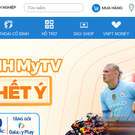
 NGHIỆP
MUA HÀNG
THOẠI CỐ ĐỊNH
HỖ TRỢ
DIGI SHOP
VNPT MONEY