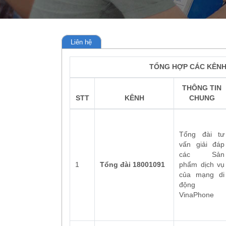
Liên hệ
G30
YOLO125V
TỔNG HỢP CÁC KÊNH
Chu kỳ:
01 tháng
THÔNG TIN
STT
KÊNH
CHUNG
Tổng đài tư
vấn giải đáp
các Sản
1
Tổng đài 18001091
phẩm dịch vụ
của mạng di
động
VinaPhone
03 ngày (hết dung
7GB Data/ngày (hết dung lượng dừng 