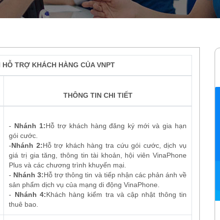
YOLO100SC
 HỖ TRỢ KHÁCH HÀNG CỦA VNPT
Chu kỳ:
01 tháng
THÔNG TIN CHI TIẾT
-
Nhánh 1:
Hỗ trợ khách hàng đăng ký mới và gia hạn
gói cước.
-
Nhánh 2:
Hỗ trợ khách hàng tra cứu gói cước, dịch vụ
giá trị gia tăng, thông tin tài khoản, hội viên VinaPhone
Plus và các chương trình khuyến mại.
-
Nhánh 3:
Hỗ trợ thông tin và tiếp nhận các phản ánh về
sản phẩm dịch vụ của mạng di động VinaPhone.
-
Nhánh 4:
Khách hàng kiểm tra và cập nhật thông tin
thuê bao.
truy
1GB Data/ngày (hết dung lượng dừng truy