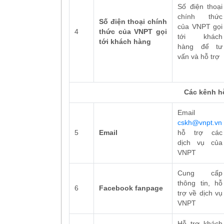
Số điện thoại
chính thức
Số điện thoại chính
của VNPT gọi
4
thức của VNPT gọi
tới khách
tới khách hàng
hàng để tư
vấn và hỗ trợ
Các kênh hỗ
Email
cskh@vnpt.vn
5
Email
hỗ trợ các
dịch vụ của
VNPT
Cung cấp
thông tin, hỗ
6
Facebook fanpage
trợ về dịch vụ
VNPT
Hỗ trợ khách