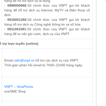
hàng để hỗ trợ dịch vụ di động
-
0888000666:
Số chính thức của VNPT gọi tới khách
hàng để hỗ trợ dịch vụ Internet, MyTV và Điện thoại cố
định
-
0918001260:
Số chính thức của VNPT gọi tới khách
hàng hỗ trợ dịch vụ Công nghệ thông tin và số hóa
-
0911001091:
Số chính thức của VNPT gọi tới khách
hàng để tư vấn gói cước, dịch vụ của VNPT
 trợ trực tuyến (online)
Email
cskh@vnpt.vn
hỗ trợ các dịch vụ của VNPT.
Thời gian phản hồi email từ 7h00–21h00 hàng ngày.
VNPT – VinaPhone
oneSME Shop