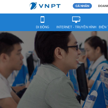
CÁ NHÂN
DOANH
DI ĐỘNG
INTERNET - TRUYỀN HÌNH
ĐIỆN 