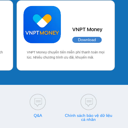
VNPT Money
Download
ch
VNPT Money chuyển tiền miễn phí thanh toán mọi
lúc. Nhiều chương trình ưu đãi, khuyến mãi.
Q&A
Chính sách bảo vệ dữ liệu
cá nhân