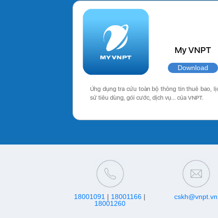
My VNPT
Download
Ứng dụng tra cứu toàn bộ thông tin thuê bao, lị
sử tiêu dùng, gói cước, dịch vụ… của VNPT.
18001091
|
18001166
|
cskh@vnpt.vn
18001260