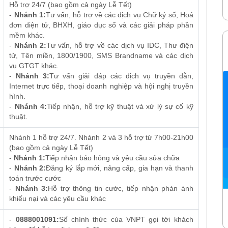
Hỗ trợ 24/7 (bao gồm cả ngày Lễ Tết)
cập).
-
Nhánh 1:
Tư vấn, hỗ trợ về các dịch vụ Chữ ký số, Hoá
đơn diện tử, BHXH, giáo dục số và các giải pháp phần
mềm khác.
SODA125
-
Nhánh 2:
Tư vấn, hỗ trợ về các dịch vụ IDC, Thư điện
tử, Tên miền, 1800/1900, SMS Brandname và các dịch
Chu kỳ:
01 tháng
vụ GTGT khác.
-
Nhánh 3:
Tư vấn giải đáp các dịch vụ truyền dẫn,
Internet trực tiếp, thoại doanh nghiệp và hội nghị truyền
hình.
-
Nhánh 4:
Tiếp nhận, hỗ trợ kỹ thuật và xử lý sự cố kỹ
thuật.
Nhánh 1 hỗ trợ 24/7. Nhánh 2 và 3 hỗ trợ từ 7h00-21h00
(bao gồm cả ngày Lễ Tết)
-
Nhánh 1:
Tiếp nhận báo hỏng và yêu cầu sửa chữa
-
Nhánh 2:
Đăng ký lắp mới, nâng cấp, gia hạn và thanh
toán trước cước
-
Nhánh 3:
Hỗ trợ thông tin cước, tiếp nhận phản ánh
khiếu nại và các yêu cầu khác
ng
8GB Data/ngày trong 30 ngày (hết dung
lượng dừng truy cập).
-
0888001091:
Số chính thức của VNPT gọi tới khách