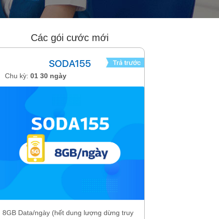
Các gói cước mới
SODA155
Chu kỳ:
01 30 ngày
Chu kỳ:
01 th
8GB Data/ngày (hết dung lượng dừng truy
7GB Data/ngày