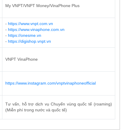
My VNPT/VNPT Money/VinaPhone Plus
-
https://www.vnpt.com.vn
-
https://www.vinaphone.com.vn
-
https://onesme.vn
-
https://digishop.vnpt.vn
VNPT VinaPhone
https://www.instagram.com/vnptvinaphoneofficial
Tư vấn, hỗ trợ dịch vụ Chuyển vùng quốc tế (roaming)
(Miễn phí trong nước và quốc tế)