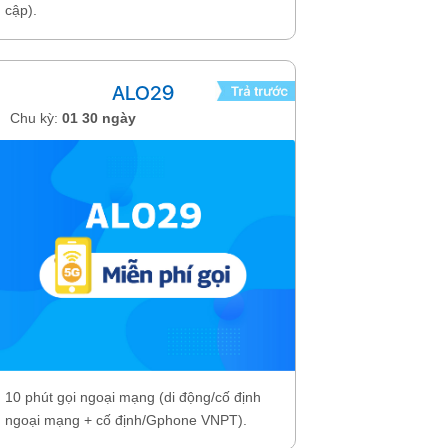
cập).
cập).
ALO29
Chu kỳ:
01 30 ngày
Chu kỳ:
01 tu
10 phút gọi ngoại mạng (di động/cố định
8GB Data/ngày
ngoại mạng + cố định/Gphone VNPT).
lượng dừng tru