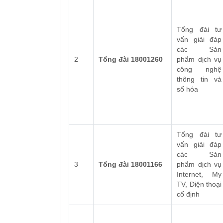
cập).
Tổng đài tư
vấn giải đáp
LO35
YOLO125G
các Sản
Chu kỳ:
01 30 ngày
2
Tổng đài 18001260
phẩm dịch vụ
công nghệ
thông tin và
số hóa
Tổng đài tư
vấn giải đáp
các Sản
3
Tổng đài 18001166
phẩm dịch vụ
Internet, My
TV, Điện thoại
cố định
15 ngày (hết dung
7GB Data/ngày trong 30 ngày (hết du
lượng dừng truy cập).