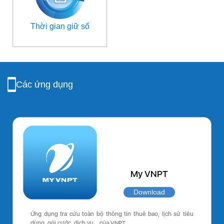
Thời gian giữ số
Các ứng dụng
My VNPT
Download
Ứng dụng tra cứu toàn bộ thông tin thuê bao, lịch sử tiêu
dùng, gói cước, dịch vụ… của VNPT.