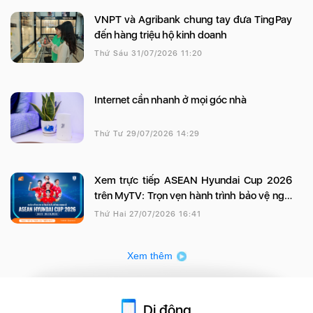
VNPT và Agribank chung tay đưa TingPay
đến hàng triệu hộ kinh doanh
Thứ Sáu 31/07/2026 11:20
Internet cần nhanh ở mọi góc nhà
Thứ Tư 29/07/2026 14:29
Xem trực tiếp ASEAN Hyundai Cup 2026
trên MyTV: Trọn vẹn hành trình bảo vệ ngôi
vương của đội tuyển Việt Nam
Thứ Hai 27/07/2026 16:41
Xem thêm
Di động