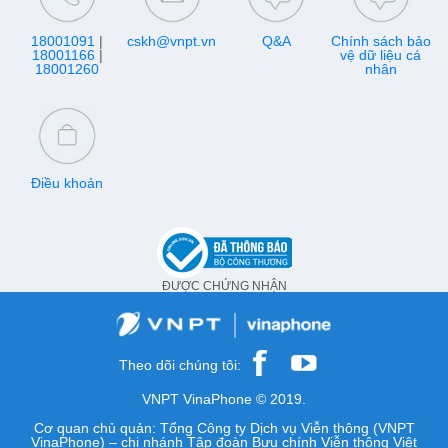
18001091
|
cskh@vnpt.vn
Q&A
Chính sách bảo
18001166
|
vệ dữ liệu cá
18001260
nhân
Điều khoản
ĐƯỢC CHỨNG NHẬN
Theo dõi chúng tôi:
VNPT VinaPhone © 2019.
Cơ quan chủ quản: Tổng Công ty Dịch vụ Viễn thông (VNPT
VinaPhone) – chi nhánh Tập đoàn Bưu chính Viễn thông Việt