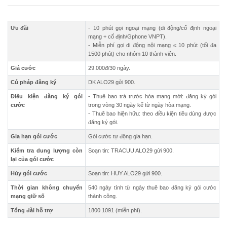
Ưu đãi
- 10 phút gọi ngoại mạng (di động/cố định ngoại
mạng + cố định/Gphone VNPT).
- Miễn phí gọi di động nội mạng ≤ 10 phút (tối đa
1500 phút) cho nhóm 10 thành viên.
Giá cước
29.000đ/30 ngày.
Cú pháp đăng ký
DK ALO29 gửi 900.
Điều kiện đăng ký gói
- Thuê bao trả trước hòa mạng mới: đăng ký gói
cước
trong vòng 30 ngày kể từ ngày hòa mạng.
- Thuê bao hiện hữu: theo điều kiện tiêu dùng được
đăng ký gói.
Gia hạn gói cước
Gói cước tự động gia hạn.
Kiểm tra dung lượng còn
Soạn tin: TRACUU ALO29 gửi 900.
lại của gói cước
Hủy gói cước
Soạn tin: HUY ALO29 gửi 900.
Thời gian không chuyển
540 ngày tính từ ngày thuê bao đăng ký gói cước
mạng giữ số
thành công.
Tổng đài hỗ trợ
1800 1091 (miễn phí).