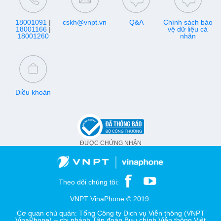
18001091
|
cskh@vnpt.vn
Q&A
Chính sách bảo
18001166
|
vệ dữ liệu cá
18001260
nhân
Điều khoản
ĐƯỢC CHỨNG NHẬN
Theo dõi chúng tôi:
VNPT VinaPhone © 2019.
Cơ quan chủ quản: Tổng Công ty Dịch vụ Viễn thông (VNPT
VinaPhone) – chi nhánh Tập đoàn Bưu chính Viễn thông Việt