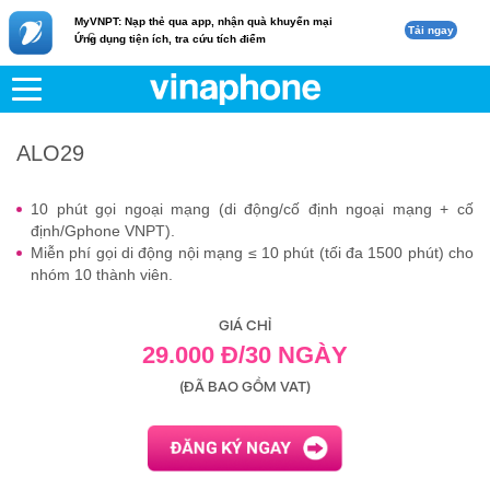
MyVNPT: Nạp thẻ qua app, nhận quà khuyến mại
Tải ngay
c
Ứng dụng tiện ích, tra cứu tích điểm
VNPT
Di động
ALO29
ALO29
10 phút gọi ngoại mạng (di động/cố định ngoại mạng + cố
định/Gphone VNPT).
Miễn phí gọi di động nội mạng ≤ 10 phút (tối đa 1500 phút) cho
nhóm 10 thành viên.
GIÁ CHỈ
29.000 Đ/30 NGÀY
(ĐÃ BAO GỒM VAT)