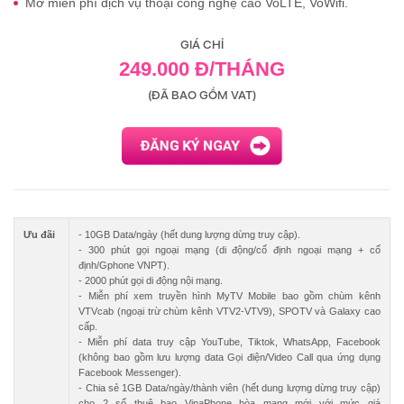
Mở miễn phí dịch vụ thoại công nghệ cao VoLTE, VoWifi.
GIÁ CHỈ
249.000 Đ/THÁNG
(ĐÃ BAO GỒM VAT)
Ưu đãi
- 10GB Data/ngày (hết dung lượng dừng truy cập).
- 300 phút gọi ngoại mạng (di động/cố định ngoại mạng + cố
định/Gphone VNPT).
- 2000 phút gọi di động nội mạng.
- Miễn phí xem truyền hình MyTV Mobile bao gồm chùm kênh
VTVcab (ngoại trừ chùm kênh VTV2-VTV9), SPOTV và Galaxy cao
cấp.
- Miễn phí data truy cập YouTube, Tiktok, WhatsApp, Facebook
(không bao gồm lưu lượng data Gọi điện/Video Call qua ứng dụng
Facebook Messenger).
- Chia sẻ 1GB Data/ngày/thành viên (hết dung lượng dừng truy cập)
cho 2 số thuê bao VinaPhone hòa mạng mới với mức giá