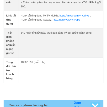
viên
- Thành viên yêu cầu hủy nhóm chia sẻ: soạn tin XTV VIP249 gửi
900.
Link tải
- Link tải ứng dụng MyTV Mobile:
https://mytv.com.vn/tai-ve
.
ứng
- Link tải ứng dụng Galaxy:
http://galaxyplay.vn/app
.
dụng
Thời
540 ngày tính từ ngày thuê bao đăng ký gói cước thành công.
gian
không
chuyển
mạng
giữ số
Tổng
1800 1091 (miễn phí)
đài hỗ
trợ
khách
hàng
Xem
Các sản phẩm tương tự