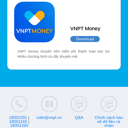
VNPT Money
Download
VNPT Money chuyển tiền miễn phí thanh toán mọi lúc.
Nhiều chương trình ưu đãi, khuyến mãi.
18001091
|
cskh@vnpt.vn
Q&A
Chính sách bảo
18001166
|
vệ dữ liệu cá
18001260
nhân