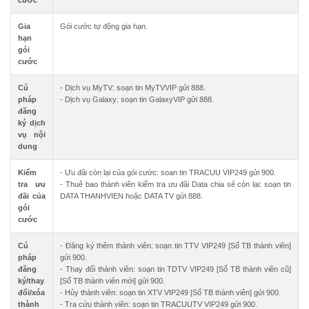
cước
Gia
Gói cước tự động gia hạn.
hạn
gói
cước
Cú
- Dịch vụ MyTV: soạn tin MyTVVIP gửi 888.
pháp
- Dịch vụ Galaxy: soạn tin GalaxyVIP gửi 888.
đăng
ký dịch
vụ nội
dung
Kiểm
- Ưu đãi còn lại của gói cước: soan tin TRACUU VIP249 gửi 900.
tra ưu
- Thuê bao thành viên kiểm tra ưu đãi Data chia sẻ còn lại: soạn tin
đãi của
DATA THANHVIEN hoặc DATA TV gửi 888.
gói
cước
Cú
- Đăng ký thêm thành viên: soạn tin TTV VIP249 [Số TB thành viên]
pháp
gửi 900.
đăng
- Thay đổi thành viên: soạn tin TDTV VIP249 [Số TB thành viên cũ]
ký/thay
[Số TB thành viên mới] gửi 900.
đổi/xóa
- Hủy thành viên: soạn tin XTV VIP249 [Số TB thành viên] gửi 900.
thành
- Tra cứu thành viên: soạn tin TRACUUTV VIP249 gửi 900.