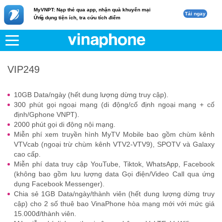
MyVNPT: Nạp thẻ qua app, nhận quà khuyến mại
Tải ngay
c
Ứng dụng tiện ích, tra cứu tích điểm
VNPT
Di động
VIP249
VIP249
10GB Data/ngày (hết dung lượng dừng truy cập).
300 phút gọi ngoại mạng (di động/cố định ngoại mạng + cố
định/Gphone VNPT).
2000 phút gọi di động nội mạng.
Miễn phí xem truyền hình MyTV Mobile bao gồm chùm kênh
VTVcab (ngoại trừ chùm kênh VTV2-VTV9), SPOTV và Galaxy
cao cấp.
Miễn phí data truy cập YouTube, Tiktok, WhatsApp, Facebook
(không bao gồm lưu lượng data Gọi điện/Video Call qua ứng
dụng Facebook Messenger).
Chia sẻ 1GB Data/ngày/thành viên (hết dung lượng dừng truy
cập) cho 2 số thuê bao VinaPhone hòa mạng mới với mức giá
15.000đ/thành viên.