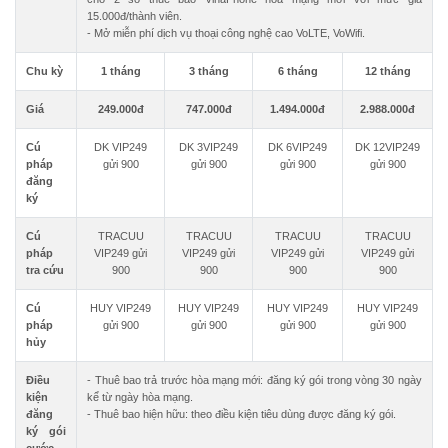
15.000đ/thành viên.
- Mở miễn phí dịch vụ thoại công nghệ cao VoLTE, VoWifi.
Chu kỳ
1 tháng
3 tháng
6 tháng
12 tháng
Giá
249.000đ
747.000đ
1.494.000đ
2.988.000đ
Cú
DK VIP249
DK 3VIP249
DK 6VIP249
DK 12VIP249
pháp
gửi 900
gửi 900
gửi 900
gửi 900
đăng
ký
Cú
TRACUU
TRACUU
TRACUU
TRACUU
pháp
VIP249 gửi
VIP249 gửi
VIP249 gửi
VIP249 gửi
tra cứu
900
900
900
900
Cú
HUY VIP249
HUY VIP249
HUY VIP249
HUY VIP249
pháp
gửi 900
gửi 900
gửi 900
gửi 900
hủy
Điều
- Thuê bao trả trước hòa mạng mới: đăng ký gói trong vòng 30 ngày
kiện
kể từ ngày hòa mạng.
đăng
- Thuê bao hiện hữu: theo điều kiện tiêu dùng được đăng ký gói.
ký gói