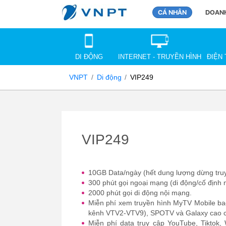
CÁ NHÂN
DOANH
DI ĐỘNG
INTERNET - TRUYỀN HÌNH
ĐIỆN 
VNPT
Di động
VIP249
VIP249
10GB Data/ngày (hết dung lượng dừng truy
300 phút gọi ngoại mạng (di động/cố định
2000 phút gọi di động nội mạng.
Miễn phí xem truyền hình MyTV Mobile b
kênh VTV2-VTV9), SPOTV và Galaxy cao 
Miễn phí data truy cập YouTube, Tiktok