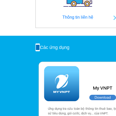
Thông tin liên hệ
Các ứng dụng
My VNPT
Download
Ứng dụng tra cứu toàn bộ thông tin thuê bao, lị
sử tiêu dùng, gói cước, dịch vụ… của VNPT.