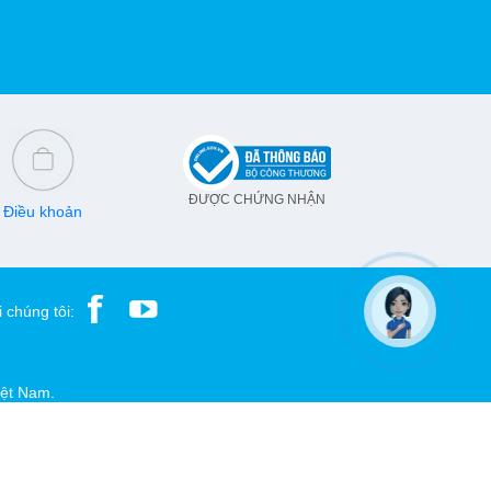
ĐƯỢC CHỨNG NHẬN
Điều khoản
 chúng tôi:
iệt Nam.