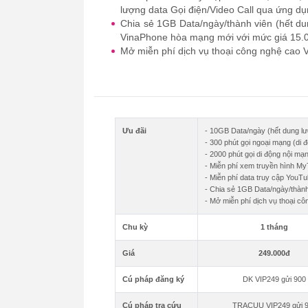
lượng data Gọi điện/Video Call qua ứng 
Chia sẻ 1GB Data/ngày/thành viên (hết du
VinaPhone hòa mạng mới với mức giá 15.0
Mở miễn phí dịch vụ thoại công nghệ cao V
Ưu đãi
- 10GB Data/ngày (hết dung lư
- 300 phút gọi ngoại mạng (di
- 2000 phút gọi di động nội mạ
- Miễn phí xem truyền hình 
- Miễn phí data truy cập You
- Chia sẻ 1GB Data/ngày/thành
- Mở miễn phí dịch vụ thoại cô
Chu kỳ
1 tháng
Giá
249.000đ
Cú pháp đăng ký
DK VIP249 gửi 900
Cú pháp tra cứu
TRACUU VIP249 gửi 