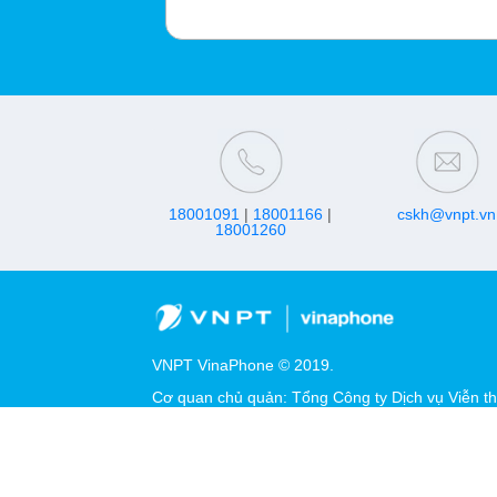
18001091
|
18001166
|
cskh@vnpt.vn
18001260
VNPT VinaPhone © 2019.
Cơ quan chủ quản: Tổng Công ty Dịch vụ Viễn t
MST/ĐKKD/QQDTL: 0100684378-009
Địa chỉ: Số 28, đường Xuân Tảo, phường Nghĩa 
Giấy phép cung cấp dịch vụ viễn thông số 469/