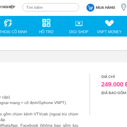
 NGHIỆP
MUA HÀNG
THOẠI CỐ ĐỊNH
HỖ TRỢ
DIGI SHOP
VNPT MONEY
GIÁ CHỈ
249.000
(ĐÃ BAO GỒM 
 cập).
 ngoại mạng + cố định/Gphone VNPT).
ao gồm chùm kênh VTVcab (ngoại trừ chùm
cấp.
, WhatsApp, Facebook (không bao gồm lưu