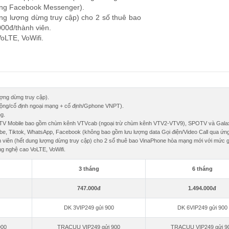
dụng Facebook Messenger).
ng lượng dừng truy cập) cho 2 số thuê bao
00đ/thành viên.
oLTE, VoWifi.
ợng dừng truy cập).
 động/cố định ngoại mạng + cố định/Gphone VNPT).
ng.
MyTV Mobile bao gồm chùm kênh VTVcab (ngoại trừ chùm kênh VTV2-VTV9), SPOTV và Gala
Tube, Tiktok, WhatsApp, Facebook (không bao gồm lưu lượng data Gọi điện/Video Call qua 
 viên (hết dung lượng dừng truy cập) cho 2 số thuê bao VinaPhone hòa mạng mới với mức gi
ng nghệ cao VoLTE, VoWifi.
3 tháng
6 tháng
747.000đ
1.494.000đ
DK 3VIP249 gửi 900
DK 6VIP249 gửi 900
900
TRACUU VIP249 gửi 900
TRACUU VIP249 gửi 9