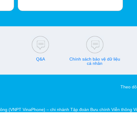
Q&A
Chính sách bảo vệ dữ liệu
cá nhân
Theo dõi
hông (VNPT VinaPhone) – chi nhánh Tập đoàn Bưu chính Viễn thông V
Đô, Hà Nội, Việt Nam
GP-BTTTT do Bộ Thông tin và Truyền thông cấp ngày 14/10/2016.