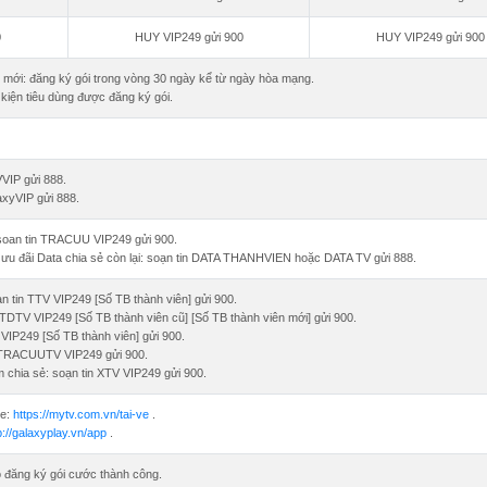
0
HUY VIP249 gửi 900
HUY VIP249 gửi 900
 mới: đăng ký gói trong vòng 30 ngày kể từ ngày hòa mạng.
 kiện tiêu dùng được đăng ký gói.
VIP gửi 888.
axyVIP gửi 888.
: soan tin TRACUU VIP249 gửi 900.
a ưu đãi Data chia sẻ còn lại: soạn tin DATA THANHVIEN hoặc DATA TV gửi 888.
n tin TTV VIP249 [Số TB thành viên] gửi 900.
n TDTV VIP249 [Số TB thành viên cũ] [Số TB thành viên mới] gửi 900.
 VIP249 [Số TB thành viên] gửi 900.
in TRACUUTV VIP249 gửi 900.
 chia sẻ: soạn tin XTV VIP249 gửi 900.
le:
https://mytv.com.vn/tai-ve
.
p://galaxyplay.vn/app
.
o đăng ký gói cước thành công.