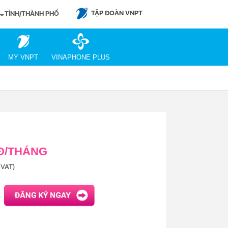
TẬP ĐOÀN VNPT
TỈNH/THÀNH PHỐ
MY VNPT
VINAPHONE PLUS
 Đ/THÁNG
VAT)