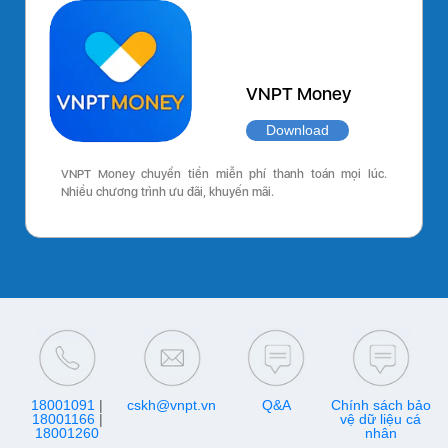
VNPT Money
Download
VNPT Money chuyển tiền miễn phí thanh toán mọi lúc.
Nhiều chương trình ưu đãi, khuyến mãi.
18001091
|
cskh@vnpt.vn
Q&A
Chính sách bảo
18001166
|
vệ dữ liệu cá
18001260
nhân