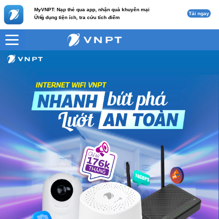
MyVNPT: Nạp thẻ qua app, nhận quà khuyến mại
Tải ngay
c
Ứng dụng tiện ích, tra cứu tích điểm
VNPT
CAM OUT thẻ nhớ 64GB