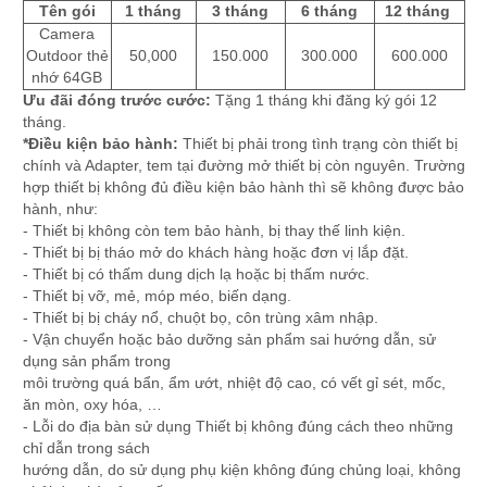
Tên gói
1 tháng
3 tháng
6 tháng
12 tháng
Camera
Outdoor thẻ
50,000
150.000
300.000
600.000
nhớ 64GB
Ưu đãi đóng trước cước:
Tặng 1 tháng khi đăng ký gói 12
tháng.
*Điều kiện bảo hành:
Thiết bị phải trong tình trạng còn thiết bị
chính và Adapter, tem tại đường mở thiết bị còn nguyên. Trường
hợp thiết bị không đủ điều kiện bảo hành thì sẽ không được bảo
hành, như:
- Thiết bị không còn tem bảo hành, bị thay thế linh kiện.
- Thiết bị bị tháo mở do khách hàng hoặc đơn vị lắp đặt.
- Thiết bị có thấm dung dịch lạ hoặc bị thấm nước.
- Thiết bị vỡ, mẻ, móp méo, biến dạng.
- Thiết bị bị cháy nổ, chuột bọ, côn trùng xâm nhập.
- Vận chuyển hoặc bảo dưỡng sản phẩm sai hướng dẫn, sử
dụng sản phẩm trong
môi trường quá bẩn, ẩm ướt, nhiệt độ cao, có vết gỉ sét, mốc,
ăn mòn, oxy hóa, …
- Lỗi do địa bàn sử dụng Thiết bị không đúng cách theo những
chỉ dẫn trong sách
hướng dẫn, do sử dụng phụ kiện không đúng chủng loại, không