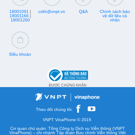
18001091
|
cskh@vnpt.vn
Q&A
Chính sách bảo
18001166
|
vệ dữ liệu cá
18001260
nhân
Điều khoản
ĐƯỢC CHỨNG NHẬN
Theo dõi chúng tôi:
VNPT VinaPhone © 2019.
Cơ quan chủ quản: Tổng Công ty Dịch vụ Viễn thông (VNPT
VinaPhone) – chi nhánh Tập đoàn Bưu chính Viễn thông Việt