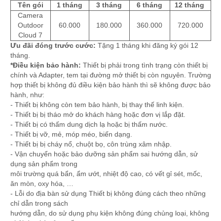
Tên gói
1 tháng
3 tháng
6 tháng
12 tháng
Camera
Outdoor
60.000
180.000
360.000
720.000
Cloud 7
Ưu đãi đóng trước cước:
Tặng 1 tháng khi đăng ký gói 12
tháng.
*Điều kiện bảo hành:
Thiết bị phải trong tình trạng còn thiết bị
chính và Adapter, tem tại đường mở thiết bị còn nguyên. Trường
hợp thiết bị không đủ điều kiện bảo hành thì sẽ không được bảo
hành, như:
- Thiết bị không còn tem bảo hành, bị thay thế linh kiện.
- Thiết bị bị tháo mở do khách hàng hoặc đơn vị lắp đặt.
- Thiết bị có thấm dung dịch lạ hoặc bị thấm nước.
- Thiết bị vỡ, mẻ, móp méo, biến dạng.
- Thiết bị bị cháy nổ, chuột bọ, côn trùng xâm nhập.
- Vận chuyển hoặc bảo dưỡng sản phẩm sai hướng dẫn, sử
dụng sản phẩm trong
môi trường quá bẩn, ẩm ướt, nhiệt độ cao, có vết gỉ sét, mốc,
ăn mòn, oxy hóa, …
- Lỗi do địa bàn sử dụng Thiết bị không đúng cách theo những
chỉ dẫn trong sách
hướng dẫn, do sử dụng phụ kiện không đúng chủng loại, không