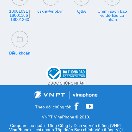
18001091
|
cskh@vnpt.vn
Q&A
Chính sách bảo
18001166
|
vệ dữ liệu cá
18001260
nhân
Điều khoản
ĐƯỢC CHỨNG NHẬN
Theo dõi chúng tôi:
VNPT VinaPhone © 2019.
Cơ quan chủ quản: Tổng Công ty Dịch vụ Viễn thông (VNPT
VinaPhone) – chi nhánh Tập đoàn Bưu chính Viễn thông Việt