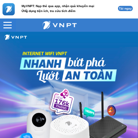
MyVNPT: Nạp thẻ qua app, nhận quà khuyến mại
Tải ngay
c
Ứng dụng tiện ích, tra cứu tích điểm
VNPT
CAM OUT CLOUD 7