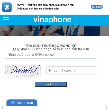
MyVNPT: Nạp thẻ qua app, nhận quà khuyến mại
Tải ngay
c
Ứng dụng tiện ích, tra cứu tích điểm
TRA CỨU THUÊ BAO ĐÓNG KIT
Quý khách vui lòng nhập số thuê bao cần tra cứu
Kết quả tra cứu