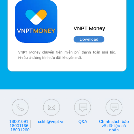
VNPT Money
Download
VNPT Money chuyển tiền miễn phí thanh toán mọi lúc.
Nhiều chương trình ưu đãi, khuyến mãi.
18001091
|
cskh@vnpt.vn
Q&A
Chính sách bảo
18001166
|
vệ dữ liệu cá
18001260
nhân