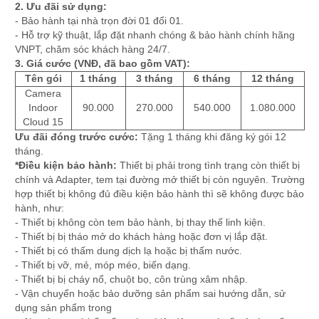
2. Ưu đãi sử dụng:
- Bảo hành tại nhà trọn đời 01 đổi 01.
- Hỗ trợ kỹ thuật, lắp đặt nhanh chóng & bảo hành chính hãng
VNPT, chăm sóc khách hàng 24/7.
3. Giá cước (VNĐ, đã bao gồm VAT):
Tên gói
1 tháng
3 tháng
6 tháng
12 tháng
Camera
Indoor
90.000
270.000
540.000
1.080.000
Cloud 15
Ưu đãi đóng trước cước:
Tặng 1 tháng khi đăng ký gói 12
tháng.
*Điều kiện bảo hành:
Thiết bị phải trong tình trạng còn thiết bị
chính và Adapter, tem tại đường mở thiết bị còn nguyên. Trường
hợp thiết bị không đủ điều kiện bảo hành thì sẽ không được bảo
hành, như:
- Thiết bị không còn tem bảo hành, bị thay thế linh kiện.
- Thiết bị bị tháo mở do khách hàng hoặc đơn vị lắp đặt.
- Thiết bị có thấm dung dịch lạ hoặc bị thấm nước.
- Thiết bị vỡ, mẻ, móp méo, biến dạng.
- Thiết bị bị cháy nổ, chuột bọ, côn trùng xâm nhập.
- Vận chuyển hoặc bảo dưỡng sản phẩm sai hướng dẫn, sử
dụng sản phẩm trong