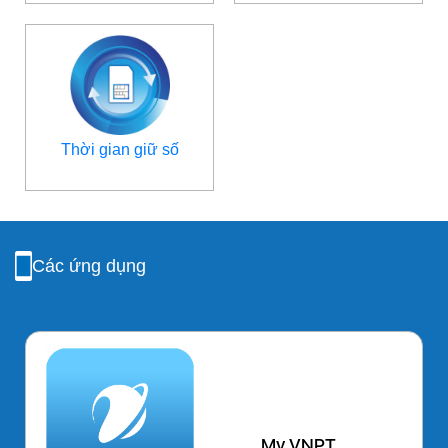
Thời gian giữ số
Các ứng dụng
My VNPT