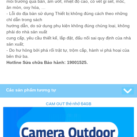
môi trường quá bẩn, ẩm ướt, nhiệt độ cao, có vết gỉ sét, mốc,
ăn mòn, oxy hóa, …
- Lỗi do địa bàn sử dụng Thiết bị không đúng cách theo những
chỉ dẫn trong sách
hướng dẫn, do sử dụng phụ kiện không đúng chủng loại, không
phải do nhà sản xuất
cung cấp, yêu cầu thiết kế, lắp đặt, đấu nối sai quy định của nhà
sản xuất;
- Do hư hỏng bởi phá rối trật tự, trộm cắp, hành vi phá hoại của
bên thứ ba.
Hotline Sửa chữa Bảo hành: 19001525.
Các sản phẩm tương tự
CAM OUT thẻ nhớ 64GB