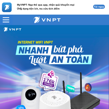
MyVNPT: Nạp thẻ qua app, nhận quà khuyến mại
Tải ngay
c
Ứng dụng tiện ích, tra cứu tích điểm
VNPT
CAM IN CLOUD 30