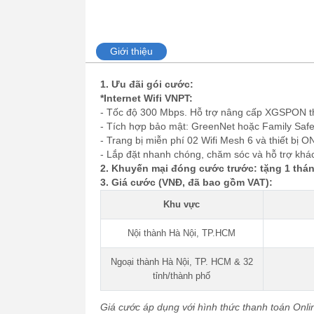
Giới thiệu
1. Ưu đãi gói cước:
*Internet Wifi VNPT:
- Tốc độ 300 Mbps. Hỗ trợ nâng cấp XGSPON t
- Tích hợp bảo mật: GreenNet hoặc Family Safe
- Trang bị miễn phí 02 Wifi Mesh 6 và thiết bị O
- Lắp đặt nhanh chóng, chăm sóc và hỗ trợ khá
2. Khuyến mại đóng cước trước: tặng 1 thán
3. Giá cước (VNĐ, đã bao gồm VAT):
Khu vực
Nội thành Hà Nội, TP.HCM
Ngoại thành Hà Nội, TP. HCM & 32
tỉnh/thành phố
Giá cước áp dụng với hình thức thanh toán Onli