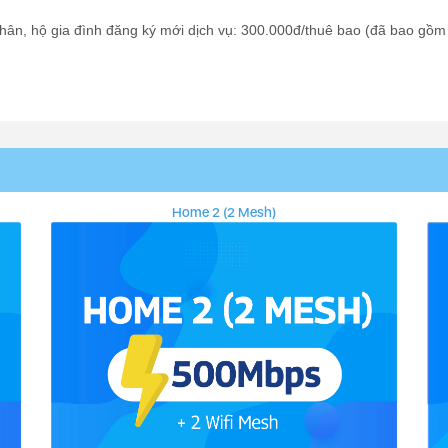
ân, hộ gia đình đăng ký mới dịch vụ: 300.000đ/thuê bao (đã bao gồm
Home 2 (2 Mesh)