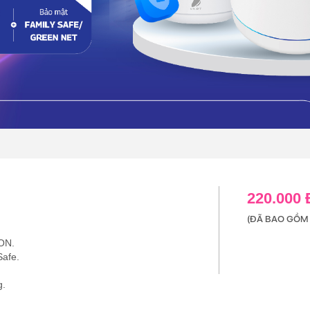
220.000
(ĐÃ BAO GỒM 
ON.
Safe.
g.