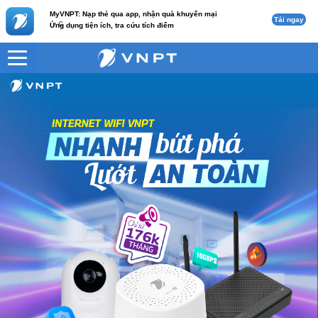
MyVNPT: Nạp thẻ qua app, nhận quà khuyến mại
Tải ngay
c
Ứng dụng tiện ích, tra cứu tích điểm
VNPT
Home 1