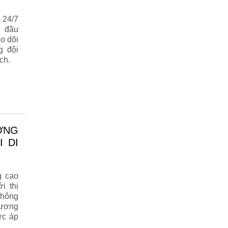
 24/7
g đầu
o dõi
g đội
ch.
 DI
g cao
i thị
thông
hương
ức áp