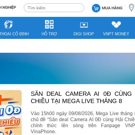
 NGHIỆP
MUA HÀNG
THOẠI CỐ ĐỊNH
HỖ TRỢ
DIGI SHOP
VNPT MONEY
SĂN DEAL CAMERA AI 0Đ CÙNG HẢI
CHIỀU TẠI MEGA LIVE THÁNG 8
Vào 15h00 ngày 09/08/2026, Mega Live tháng 
chủ đề “Săn deal Camera AI 0Đ cùng Hải Chiề
chính thức lên sóng trên Fanpage VN
VinaPhone.