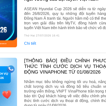
ASEAN Hyundai Cup 2026 sẽ diễn ra từ ngày
đến 26/8/2026, quy tụ những đội tuyển hàn
Đông Nam Á tranh tài. Người hâm mộ có thể the
trọn vẹn giải đấu trên MyTV, đồng hành cùn
tuyển Việt Nam trên hành trình bảo vệ chức vô đị
Thứ Hai 27/07/2026 16:41
Chi tiết
[THÔNG BÁO] ĐIỀU CHỈNH PHƯƠNG
THỨC TÍNH CƯỚC DỊCH VỤ THOẠI
ĐỘNG VINAPHONE TỪ 01/08/2026
Nhằm mục tiêu không ngừng tối ưu hoá, nân
chất lượng dịch vụ và đồng bộ tiêu chuẩn vớ
trường viễn thông, VNPT VinaPhone trân trọng 
báo tới Quý khách hàng về việc điều chỉnh p
thức tính cước dịch vụ thoại di động, chính th
dụng từ ngày 01/08/2026.