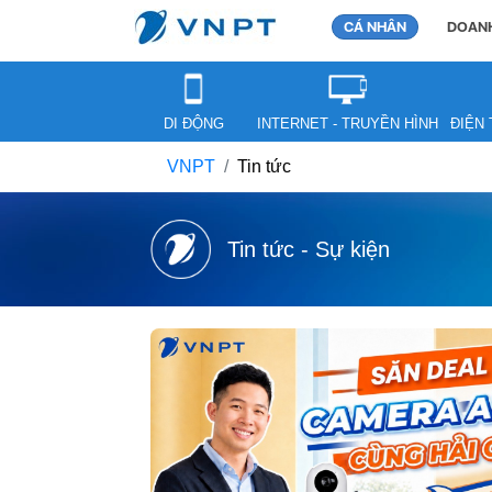
CÁ NHÂN
DOANH
DI ĐỘNG
INTERNET - TRUYỀN HÌNH
ĐIỆN 
VNPT
Tin tức
Tin tức - Sự kiện