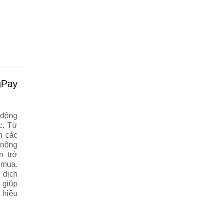
 động
c. Từ
n các
 nông
n trở
 mua.
 dịch
 giúp
 hiệu