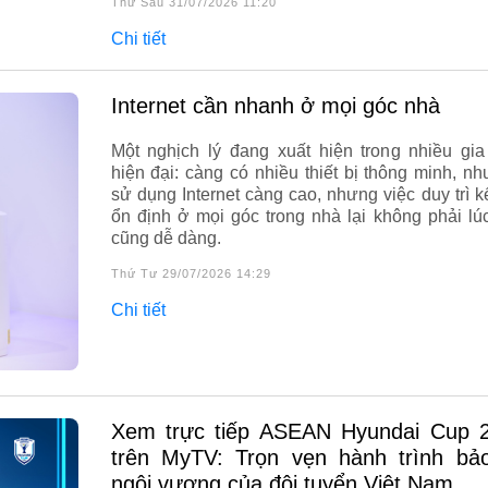
Thứ Sáu 31/07/2026 11:20
Chi tiết
Internet cần nhanh ở mọi góc nhà
Một nghịch lý đang xuất hiện trong nhiều gia
hiện đại: càng có nhiều thiết bị thông minh, nh
sử dụng Internet càng cao, nhưng việc duy trì kế
ổn định ở mọi góc trong nhà lại không phải lú
cũng dễ dàng.
Thứ Tư 29/07/2026 14:29
Chi tiết
Xem trực tiếp ASEAN Hyundai Cup 2026
trên MyTV: Trọn vẹn hành trình bả
ngôi vương của đội tuyển Việt Nam