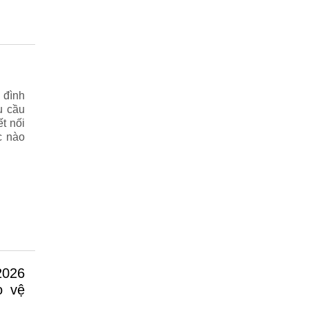
 đình
u cầu
t nối
c nào
o vệ