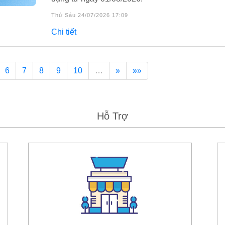
Thứ Sáu 24/07/2026 17:09
Chi tiết
6
7
8
9
10
…
»
»»
Hỗ Trợ