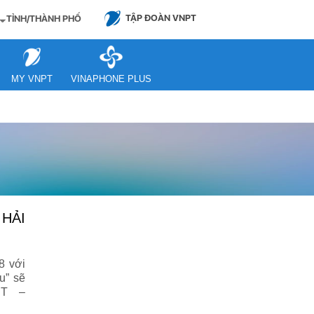
TẬP ĐOÀN VNPT
TỈNH/THÀNH PHỐ
MY VNPT
VINAPHONE PLUS
8 với
u” sẽ
PT –