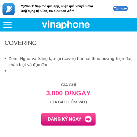
MyVNPT: Nạp thẻ qua app, nhận quà khuyến mại
Tải ngay
c
Ứng dụng tiện ích, tra cứu tích điểm
VNPT
Di động
COVERING
COVERING
Xem, Nghe và Sáng tạo lại (cover) bài hát theo hướng hiện đại,
khác biệt và độc đáo.
GIÁ CHỈ
3.000 Đ/NGÀY
(ĐÃ BAO GỒM VAT)