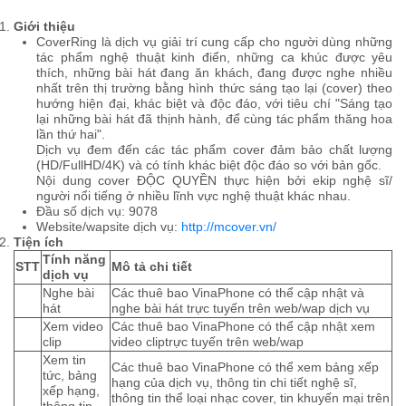
Giới thiệu
CoverRing là dịch vụ giải trí cung cấp cho người dùng những
tác phẩm nghệ thuật kinh điển, những ca khúc được yêu
thích, những bài hát đang ăn khách, đang được nghe nhiều
nhất trên thị trường bằng hình thức sáng tạo lại (cover) theo
hướng hiện đại, khác biệt và độc đáo, với tiêu chí "Sáng tạo
lại những bài hát đã thịnh hành, để cùng tác phẩm thăng hoa
lần thứ hai".
Dịch vụ đem đến các tác phẩm cover đảm bảo chất lượng
(HD/FullHD/4K) và có tính khác biệt độc đáo so với bản gốc.
Nội dung cover ĐỘC QUYỀN thực hiện bởi ekip nghệ sĩ/
người nổi tiếng ở nhiều lĩnh vực nghệ thuật khác nhau.
Đầu số dịch vụ: 9078
Website/wapsite dịch vụ:
http://mcover.vn/
Tiện ích
Tính năng
STT
Mô tả chi tiết
dịch vụ
Nghe bài
Các thuê bao VinaPhone có thể cập nhật và
hát
nghe bài hát trực tuyến trên web/wap dịch vụ
Xem video
Các thuê bao VinaPhone có thể cập nhật xem
clip
video cliptrực tuyến trên web/wap
Xem tin
Các thuê bao VinaPhone có thể xem bảng xếp
tức, bảng
hạng của dịch vụ, thông tin chi tiết nghệ sĩ,
xếp hạng,
thông tin thể loại nhạc cover, tin khuyến mại trên