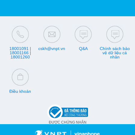
18001091
|
cskh@vnpt.vn
Q&A
Chính sách bảo
18001166
|
vệ dữ liệu cá
18001260
nhân
Điều khoản
ĐƯỢC CHỨNG NHẬN