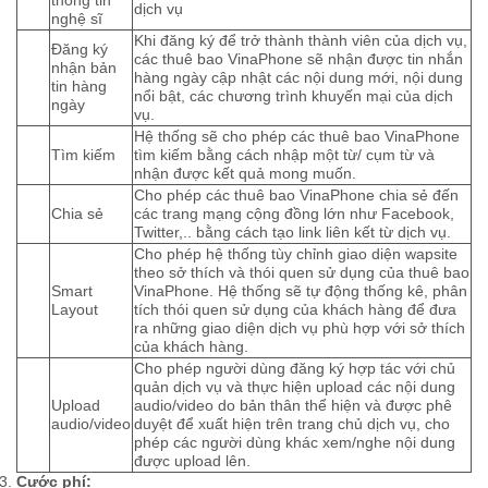
thông tin
dịch vụ
nghệ sĩ
Khi đăng ký để trở thành thành viên của dịch vụ,
Đăng ký
các thuê bao VinaPhone sẽ nhận được tin nhắn
nhận bản
hàng ngày cập nhật các nội dung mới, nội dung
tin hàng
nổi bật, các chương trình khuyến mại của dịch
ngày
vụ.
Hệ thống sẽ cho phép các thuê bao VinaPhone
Tìm kiếm
tìm kiếm bằng cách nhập một từ/ cụm từ và
nhận được kết quả mong muốn.
Cho phép các thuê bao VinaPhone chia sẻ đến
Chia sẻ
các trang mạng cộng đồng lớn như Facebook,
Twitter,.. bằng cách tạo link liên kết từ dịch vụ.
Cho phép hệ thống tùy chỉnh giao diện wapsite
theo sở thích và thói quen sử dụng của thuê bao
Smart
VinaPhone. Hệ thống sẽ tự động thống kê, phân
Layout
tích thói quen sử dụng của khách hàng để đưa
ra những giao diện dịch vụ phù hợp với sở thích
của khách hàng.
Cho phép người dùng đăng ký hợp tác với chủ
quản dịch vụ và thực hiện upload các nội dung
Upload
audio/video do bản thân thể hiện và được phê
audio/video
duyệt để xuất hiện trên trang chủ dịch vụ, cho
phép các người dùng khác xem/nghe nội dung
được upload lên.
Cước phí: