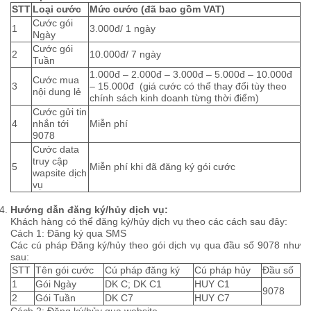
STT
Loại cước
Mức cước (đã bao gồm VAT)
Cước gói
1
3.000đ/ 1 ngày
Ngày
Cước gói
2
10.000đ/ 7 ngày
Tuần
1.000đ – 2.000đ – 3.000đ – 5.000đ – 10.000đ
Cước mua
3
– 15.000đ (giá cước có thể thay đổi tùy theo
nội dung lẻ
chính sách kinh doanh từng thời điểm)
Cước gửi tin
4
nhắn tới
Miễn phí
9078
Cước data
truy cập
5
Miễn phí khi đã đăng ký gói cước
wapsite dịch
vụ
Hướng dẫn đăng ký/hủy dịch vụ:
Khách hàng có thể đăng ký/hủy dịch vụ theo các cách sau đây:
Cách 1: Đăng ký qua SMS
Các cú pháp Đăng ký/hủy theo gói dịch vụ qua đầu số 9078 như
sau:
STT
Tên gói cước
Cú pháp đăng ký
Cú pháp hủy
Đầu số
1
Gói Ngày
DK C; DK C1
HUY C1
9078
2
Gói Tuần
DK C7
HUY C7