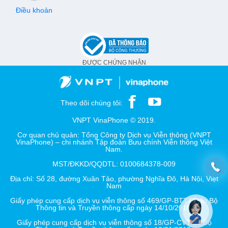
Điều khoản
ĐƯỢC CHỨNG NHẬN
Theo dõi chúng tôi:
VNPT VinaPhone © 2019.
Cơ quan chủ quản: Tổng Công ty Dịch vụ Viễn thông (VNPT
VinaPhone) – chi nhánh Tập đoàn Bưu chính Viễn thông Việt
Nam.
MST/ĐKKD/QQDTL: 0100684378-009
Địa chỉ: Số 28, đường Xuân Tảo, phường Nghĩa Đô, Hà Nội, Việt
Nam
Giấy phép cung cấp dịch vụ viễn thông số 469/GP-BTTTT do Bộ
Thông tin và Truyền thông cấp ngày 14/10/2016.
Giấy phép cung cấp dịch vụ viễn thông số 18/GP-CVT do Bộ