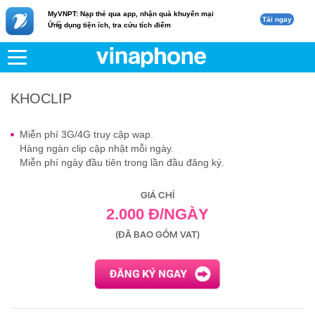
MyVNPT: Nạp thẻ qua app, nhận quà khuyến mại
Tải ngay
c
Ứng dụng tiện ích, tra cứu tích điểm
VNPT
Di động
KHOCLIP
KHOCLIP
Miễn phí 3G/4G truy cập wap.
Hàng ngàn clip cập nhật mỗi ngày.
Miễn phí ngày đầu tiên trong lần đầu đăng ký.
GIÁ CHỈ
2.000 Đ/NGÀY
(ĐÃ BAO GỒM VAT)