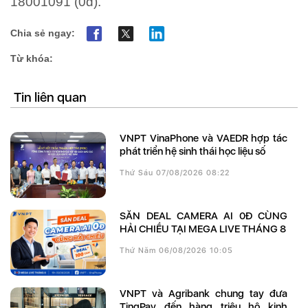
18001091 (0đ).
Chia sẻ ngay:
Từ khóa:
Tin liên quan
VNPT VinaPhone và VAEDR hợp tác
phát triển hệ sinh thái học liệu số
Thứ Sáu 07/08/2026 08:22
SĂN DEAL CAMERA AI 0Đ CÙNG
HẢI CHIỀU TẠI MEGA LIVE THÁNG 8
Thứ Năm 06/08/2026 10:05
VNPT và Agribank chung tay đưa
TingPay đến hàng triệu hộ kinh