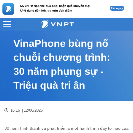
MyVNPT: Nạp thẻ qua app, nhận quà khuyến mại
Tải ngay
c
Ứng dụng tiện ích, tra cứu tích điểm
VNPT
Tư vấn
Nội dung tin
VinaPhone bùng nổ
chuỗi chương trình:
30 năm phụng sự -
Triệu quà tri ân
16:16
|
12/06/2026
30 năm hình thành và phát triển là một hành trình đầy tự hào của