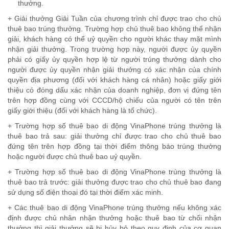
thưởng.
+ Giải thưởng Giải Tuần của chương trình chỉ được trao cho chủ
thuê bao trúng thưởng. Trường hợp chủ thuê bao không thể nhận
giải, khách hàng có thể uỷ quyền cho người khác thay mặt mình
nhận giải thưởng. Trong trường hợp này, người được ủy quyền
phải có giấy ủy quyền hợp lệ từ người trúng thưởng dành cho
người được ủy quyền nhận giải thưởng có xác nhận của chính
quyền địa phương (đối với khách hàng cá nhân) hoặc giấy giới
thiệu có đóng dấu xác nhận của doanh nghiệp, đơn vị đứng tên
trên hợp đồng cùng với CCCD/hộ chiếu của người có tên trên
giấy giới thiệu (đối với khách hàng là tổ chức).
+ Trường hợp số thuê bao di động VinaPhone trúng thưởng là
thuê bao trả sau: giải thưởng chỉ được trao cho chủ thuê bao
đứng tên trên hợp đồng tại thời điểm thông báo trúng thưởng
hoặc người được chủ thuê bao uỷ quyền.
+ Trường hợp số thuê bao di động VinaPhone trúng thưởng là
thuê bao trả trước: giải thưởng được trao cho chủ thuê bao đang
sử dụng số điện thoại đó tại thời điểm xác minh.
+ Các thuê bao di động VinaPhone trúng thưởng nếu không xác
định được chủ nhân nhận thưởng hoặc thuê bao từ chối nhận
thưởng thì giải thưởng sẽ bị hủy bỏ theo quy định của cơ quan