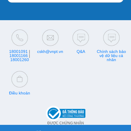
18001091
|
cskh@vnpt.vn
Q&A
Chính sách bảo
18001166
|
vệ dữ liệu cá
18001260
nhân
Điều khoản
ĐƯỢC CHỨNG NHẬN