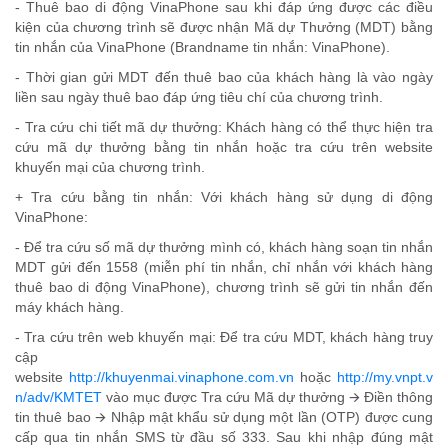
- Thuê bao di động VinaPhone sau khi đáp ứng được các điều
kiện của chương trình sẽ được nhận Mã dự Thưởng (MDT) bằng
tin nhắn của VinaPhone (Brandname tin nhắn: VinaPhone).
- Thời gian gửi MDT đến thuê bao của khách hàng là vào ngày
liền sau ngày thuê bao đáp ứng tiêu chí của chương trình.
- Tra cứu chi tiết mã dự thưởng: Khách hàng có thể thực hiện tra
cứu mã dự thưởng bằng tin nhắn hoặc tra cứu trên website
khuyến mại của chương trình.
+ Tra cứu bằng tin nhắn: Với khách hàng sử dụng di động
VinaPhone:
- Để tra cứu số mã dự thưởng mình có, khách hàng soạn tin nhắn
MDT gửi đến 1558 (miễn phí tin nhắn, chỉ nhắn với khách hàng
thuê bao di động VinaPhone), chương trình sẽ gửi tin nhắn đến
máy khách hàng.
- Tra cứu trên web khuyến mại: Để tra cứu MDT, khách hàng truy
cập
website
http://khuyenmai.vinaphone.com.vn
hoặc
http://my.vnpt.v
n/adv/KMTET
vào mục được Tra cứu Mã dự thưởng 🡪 Điền thông
tin thuê bao 🡪 Nhập mật khẩu sử dụng một lần (OTP) được cung
cấp qua tin nhắn SMS từ đầu số 333. Sau khi nhập đúng mật