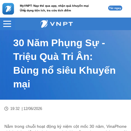
MyVNPT: Nạp thẻ qua app, nhận quà khuyến mại
Tải ngay
c
Ứng dụng tiện ích, tra cứu tích điểm
VNPT
Tư vấn
Nội dung tin
30 Năm Phụng Sự -
Triệu Quà Tri Ân:
Bùng nổ siêu Khuyến
mại
19:32
|
12/06/2026
Nằm trong chuỗi hoạt động kỷ niệm cột mốc 30 năm, VinaPhone