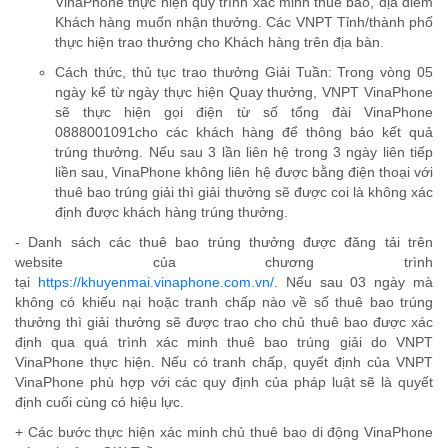
VinaPhone thực hiện quy trình xác minh thuê bao, địa điểm
Khách hàng muốn nhận thưởng. Các VNPT Tỉnh/thành phố
thực hiện trao thưởng cho Khách hàng trên địa bàn.
Cách thức, thủ tục trao thưởng Giải Tuần: Trong vòng 05
ngày kể từ ngày thực hiện Quay thưởng, VNPT VinaPhone
sẽ thực hiện gọi điện từ số tổng đài VinaPhone
0888001091cho các khách hàng để thông báo kết quả
trúng thưởng. Nếu sau 3 lần liên hệ trong 3 ngày liên tiếp
liền sau, VinaPhone không liên hệ được bằng điện thoại với
thuê bao trúng giải thì giải thưởng sẽ được coi là không xác
định được khách hàng trúng thưởng.
- Danh sách các thuê bao trúng thưởng được đăng tải trên
website của chương trình
tại
https://khuyenmai.vinaphone.com.vn/
. Nếu sau 03 ngày mà
không có khiếu nại hoặc tranh chấp nào về số thuê bao trúng
thưởng thì giải thưởng sẽ được trao cho chủ thuê bao được xác
định qua quá trình xác minh thuê bao trúng giải do VNPT
VinaPhone thực hiện. Nếu có tranh chấp, quyết định của VNPT
VinaPhone phù hợp với các quy định của pháp luật sẽ là quyết
định cuối cùng có hiệu lực.
+ Các bước thực hiện xác minh chủ thuê bao di động VinaPhone