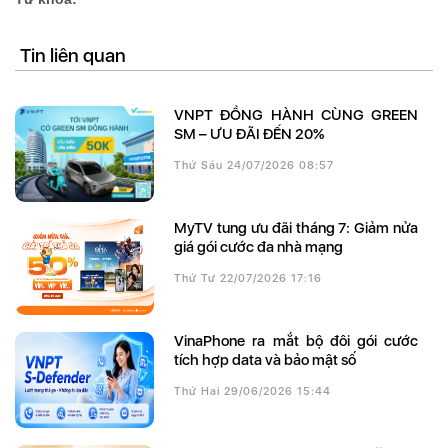
Tin liên quan
VNPT ĐỒNG HÀNH CÙNG GREEN
SM – ƯU ĐÃI ĐẾN 20%
Thứ Sáu 24/07/2026 08:57
MyTV tung ưu đãi tháng 7: Giảm nửa
giá gói cước đa nhà mạng
Thứ Tư 22/07/2026 17:16
VinaPhone ra mắt bộ đôi gói cước
tích hợp data và bảo mật số
Thứ Hai 29/06/2026 15:44