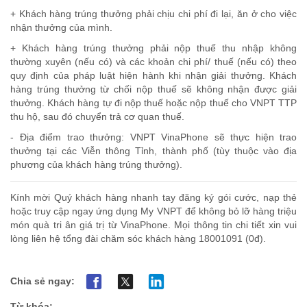
+ Khách hàng trúng thưởng phải chịu chi phí đi lại, ăn ở cho việc
nhận thưởng của mình.
+ Khách hàng trúng thưởng phải nộp thuế thu nhập không
thường xuyên (nếu có) và các khoản chi phí/ thuế (nếu có) theo
quy định của pháp luật hiện hành khi nhận giải thưởng. Khách
hàng trúng thưởng từ chối nộp thuế sẽ không nhận được giải
thưởng. Khách hàng tự đi nộp thuế hoặc nộp thuế cho VNPT TTP
thu hộ, sau đó chuyển trả cơ quan thuế.
- Địa điểm trao thưởng: VNPT VinaPhone sẽ thực hiện trao
thưởng tại các Viễn thông Tỉnh, thành phố (tùy thuộc vào địa
phương của khách hàng trúng thưởng).
Kính mời Quý khách hàng nhanh tay đăng ký gói cước, nạp thẻ
hoặc truy cập ngay ứng dụng My VNPT để không bỏ lỡ hàng triệu
món quà tri ân giá trị từ VinaPhone. Mọi thông tin chi tiết xin vui
lòng liên hệ tổng đài chăm sóc khách hàng 18001091 (0đ).
Chia sẻ ngay:
Từ khóa: