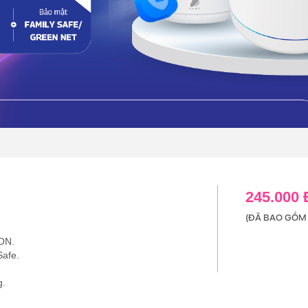
245.000
(ĐÃ BAO GỒM 
ON.
Safe.
g.