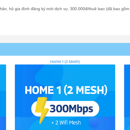
ân, hộ gia đình đăng ký mới dịch vụ: 300.000đ/thuê bao (đã bao gồm
Home 1 (2 Mesh)