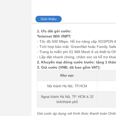
Giới thiệu
1. Ưu đãi gói cước:
*Internet Wifi VNPT:
- Tốc độ 500 Mbps. Hỗ trợ nâng cấp XGSPON t
- Tích hợp bảo mật: GreenNet hoặc Family Safe
- Trang bị miễn phí 01 Wifi Mesh 6 và thiết bị O
- Lắp đặt nhanh chóng, chăm sóc và hỗ trợ khá
2. Khuyến mại đóng cước trước: tặng 1 thán
3. Giá cước (VNĐ, đã bao gồm VAT):
Khu vực
Nội thành Hà Nội, TP.HCM
Ngoại thành Hà Nội, TP. HCM & 32
tỉnh/thành phố
Giá cước áp dụng với hình thức thanh toán Onli