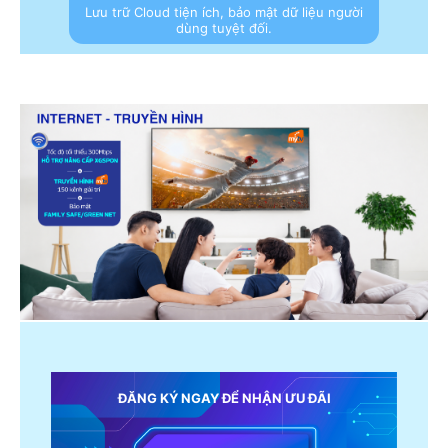
Lưu trữ Cloud tiện ích, bảo mật dữ liệu người
dùng tuyệt đối.
ĐĂNG KÝ NGAY ĐỂ NHẬN ƯU ĐÃI