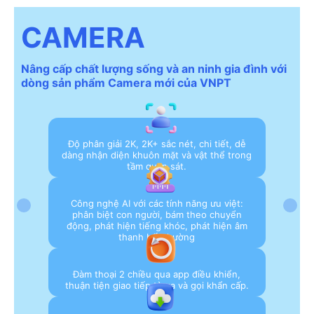
CAMERA
Nâng cấp chất lượng sống và an ninh gia đình với
dòng sản phẩm Camera mới của VNPT
Độ phân giải 2K, 2K+ sắc nét, chi tiết, dễ
dàng nhận diện khuôn mặt và vật thể trong
tầm quan sát.
Công nghệ AI với các tính năng ưu việt:
phân biệt con người, bám theo chuyển
động, phát hiện tiếng khóc, phát hiện âm
thanh bất thường
Đàm thoại 2 chiều qua app điều khiển,
thuận tiện giao tiếp từ xa và gọi khẩn cấp.