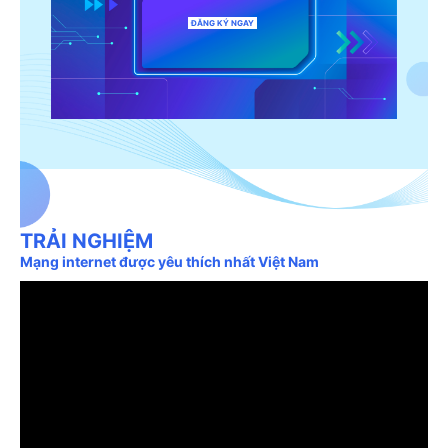
ĐĂNG KÝ NGAY
TRẢI NGHIỆM
Mạng internet được yêu thích nhất Việt Nam