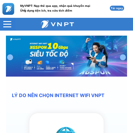
MyVNPT: Nạp thẻ qua app, nhận quà khuyến mại
Tải ngay
c
Ứng dụng tiện ích, tra cứu tích điểm
LÝ DO NÊN CHỌN INTERNET WIFI VNPT