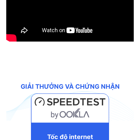
GIẢI THƯỞNG VÀ CHỨNG NHẬN
Tốc độ internet