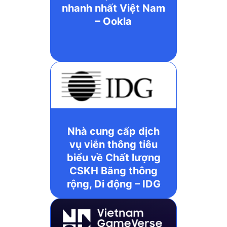
nhanh nhất Việt Nam
– Ookla
Nhà cung cấp dịch
vụ viễn thông tiêu
biểu về Chất lượng
CSKH Băng thông
rộng, Di động – IDG