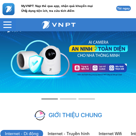
MyVNPT: Nạp thẻ qua app, nhận quà khuyến mại
Tải ngay
c
Ứng dụng tiện ích, tra cứu tích điểm
GIỚI THIỆU CHUNG
Internet - Di động
Internet - Truyền hình
Internet Wifi
In