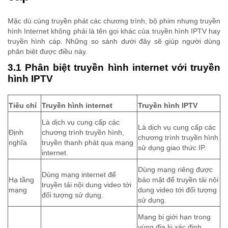
Mặc dù cùng truyền phát các chương trình, bộ phim nhưng truyền
hình Internet không phải là tên gọi khác của truyền hình IPTV hay
truyền hình cáp. Những so sánh dưới đây sẽ giúp người dùng
phân biệt được điều này.
3.1 Phân biệt truyền hình internet với truyền
hình IPTV
Tiêu chí
Truyền hình internet
Truyền hình IPTV
Là dịch vụ cung cấp các
Là dịch vụ cung cấp các
Định
chương trình truyền hình,
chương trình truyền hình
nghĩa
truyền thanh phát qua mạng
sử dụng giao thức IP.
internet.
Dùng mạng riêng được
Dùng mạng internet để
Hạ tầng
bảo mật để truyền tải nội
truyền tải nội dung video tới
mạng
dung video tới đối tượng
đối tượng sử dụng.
sử dụng.
Mạng bị giới hạn trong
vùng địa lý xác định.