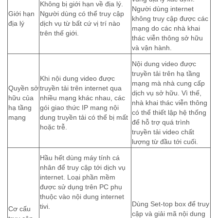
Không bị giới hạn về địa lý.
Người dùng internet
Giới hạn
Người dùng có thể truy cập
không truy cập được các
địa lý
dịch vụ từ bất cứ vị trí nào
mạng do các nhà khai
trên thế giới.
thác viễn thông sở hữu
và vận hành.
Nội dung video được
truyền tải trên hạ tầng
Khi nội dung video được
mạng mà nhà cung cấp
Quyền sở
truyền tải trên internet qua
dịch vụ sở hữu. Vì thế,
hữu của
nhiều mạng khác nhau, các
nhà khai thác viễn thông
hạ tầng
gói giao thức IP mang nội
có thể thiết lập hệ thống
mạng
dung truyền tải có thể bị mất
để hỗ trợ quá trình
hoặc trễ.
truyền tải video chất
lượng từ đầu tới cuối.
Hầu hết dùng máy tính cá
nhân để truy cập tới dịch vụ
internet. Loại phần mềm
được sử dụng trên PC phụ
thuộc vào nội dung internet
Dùng Set-top box để truy
tivi.
Cơ cấu
cập và giải mã nội dung