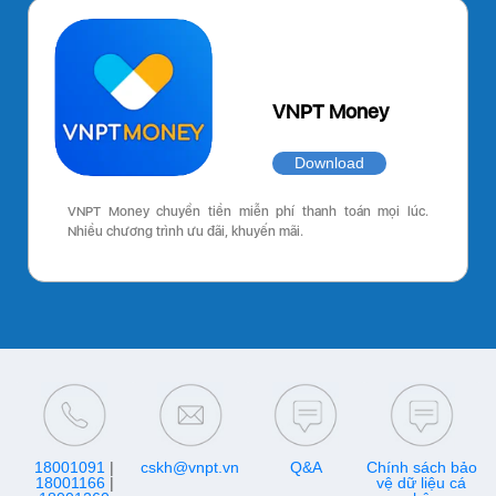
VNPT Money
Download
VNPT Money chuyển tiền miễn phí thanh toán mọi lúc.
Nhiều chương trình ưu đãi, khuyến mãi.
18001091
|
cskh@vnpt.vn
Q&A
Chính sách bảo
18001166
|
vệ dữ liệu cá