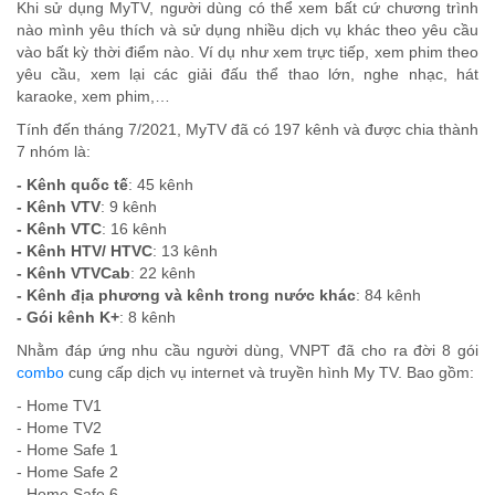
Khi sử dụng MyTV, người dùng có thể xem bất cứ chương trình
nào mình yêu thích và sử dụng nhiều dịch vụ khác theo yêu cầu
vào bất kỳ thời điểm nào. Ví dụ như xem trực tiếp, xem phim theo
yêu cầu, xem lại các giải đấu thể thao lớn, nghe nhạc, hát
karaoke, xem phim,…
Tính đến tháng 7/2021, MyTV đã có 197 kênh và được chia thành
7 nhóm là:
- Kênh quốc tế
: 45 kênh
- Kênh VTV
: 9 kênh
- Kênh VTC
: 16 kênh
- Kênh HTV/ HTVC
: 13 kênh
- Kênh VTVCab
: 22 kênh
- Kênh địa phương và kênh trong nước khác
: 84 kênh
- Gói kênh K+
: 8 kênh
Nhằm đáp ứng nhu cầu người dùng, VNPT đã cho ra đời 8 gói
combo
cung cấp dịch vụ internet và truyền hình My TV. Bao gồm:
- Home TV1
- Home TV2
- Home Safe 1
- Home Safe 2
- Home Safe 6