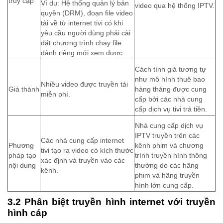
truy cập
Ví dụ: Hệ thống quản lý bản
video qua hệ thống IPTV.
quyền (DRM), đoạn file video
tải về từ internet tivi có khi
yêu cầu người dùng phải cài
đặt chương trình chạy file
dành riêng mới xem được.
Cách tính giá tương tự
như mô hình thuê bao
Nhiều video được truyền tải
Giá thành
hàng tháng được cung
miễn phí.
cấp bởi các nhà cung
cấp dịch vụ tivi trả tiền.
Nhà cung cấp dịch vụ
IPTV truyền trên các
Các nhà cung cấp internet
Phương
kênh phim và chương
tivi tạo ra video có kích thước
pháp tạo
trình truyền hình thông
xác định và truyền vào các
nội dung
thường do các hãng
kênh.
phim và hãng truyền
hình lớn cung cấp.
3.2 Phân biệt truyền hình internet với truyền
hình cáp