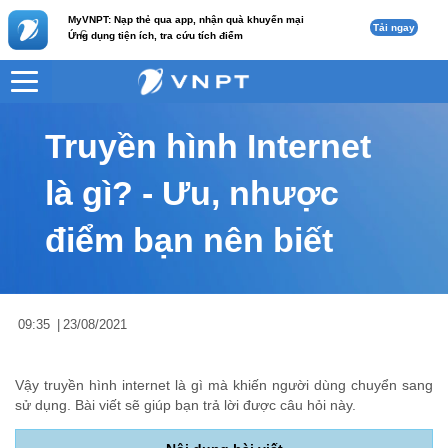
MyVNPT: Nạp thẻ qua app, nhận quà khuyến mại
Tải ngay
c
Ứng dụng tiện ích, tra cứu tích điểm
VNPT
Tư vấn
Nội dung tin
Truyền hình Internet
là gì? - Ưu, nhược
điểm bạn nên biết
09:35
|
23/08/2021
Vậy truyền hình internet là gì mà khiến người dùng chuyển sang
sử dụng. Bài viết sẽ giúp bạn trả lời được câu hỏi này.