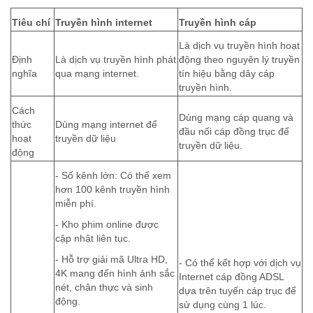
Tiêu chí
Truyền hình internet
Truyền hình cáp
Là dịch vụ truyền hình hoạt
Định
Là dịch vụ truyền hình phát
động theo nguyên lý truyền
nghĩa
qua mạng internet.
tín hiệu bằng dây cáp
truyền hình.
Cách
Dùng mạng cáp quang và
thức
Dùng mạng internet để
đầu nối cáp đồng trục để
hoạt
truyền dữ liệu
truyền dữ liệu.
động
- Số kênh lớn: Có thể xem
hơn 100 kênh truyền hình
miễn phí.
- Kho phim online được
cập nhật liên tục.
- Hỗ trợ giải mã Ultra HD,
- Có thể kết hợp với dịch vụ
4K mang đến hình ảnh sắc
Internet cáp đồng ADSL
nét, chân thực và sinh
dựa trên tuyến cáp trục để
động.
sử dụng cùng 1 lúc.