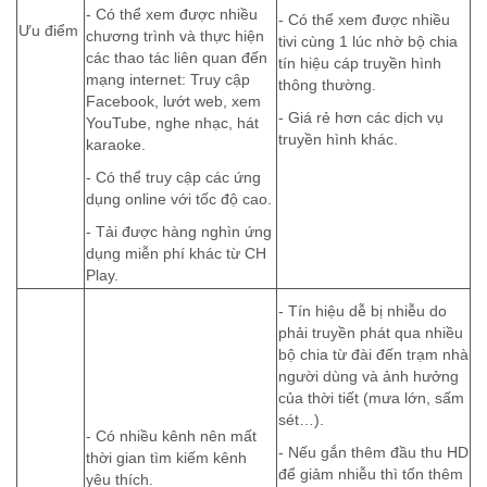
- Có thể xem được nhiều
- Có thể xem được nhiều
Ưu điểm
chương trình và thực hiện
tivi cùng 1 lúc nhờ bộ chia
các thao tác liên quan đến
tín hiệu cáp truyền hình
mạng internet: Truy cập
thông thường.
Facebook, lướt web, xem
- Giá rẻ hơn các dịch vụ
YouTube, nghe nhạc, hát
truyền hình khác.
karaoke.
- Có thể truy cập các ứng
dụng online với tốc độ cao.
- Tải được hàng nghìn ứng
dụng miễn phí khác từ CH
Play.
- Tín hiệu dễ bị nhiễu do
phải truyền phát qua nhiều
bộ chia từ đài đến trạm nhà
người dùng và ảnh hưởng
của thời tiết (mưa lớn, sấm
sét…).
- Có nhiều kênh nên mất
- Nếu gắn thêm đầu thu HD
thời gian tìm kiếm kênh
để giảm nhiễu thì tốn thêm
yêu thích.