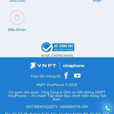
18001260
nhân
Điều khoản
ĐƯỢC CHỨNG NHẬN
Theo dõi chúng tôi:
VNPT VinaPhone © 2019.
Cơ quan chủ quản: Tổng Công ty Dịch vụ Viễn thông (VNPT
VinaPhone) – chi nhánh Tập đoàn Bưu chính Viễn thông Việt
Nam.
MST/ĐKKD/QQDTL: 0100684378-009
Địa chỉ: Số 28, đường Xuân Tảo, phường Nghĩa Đô, Hà Nội, Việt