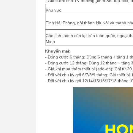
- Giá cước cho TV thường (kèm Set-top-box, 
Khu vực
Tỉnh Hải Phòng, nội thành Hà Nội và thành p
Các tỉnh thành còn lại trên toàn quốc, ngoại 
Minh
Khuyến mại:
- Đóng cước 6 tháng: Dùng 6 tháng + tặng 1 t
- Đóng cước 12 tháng: Dùng 12 tháng + tặng 3
- Giá khi mua thêm thiết bị (add-on): Chỉ từ 
- Đối với chu kỳ gói 6/7/8/9 tháng: Giá thiết b
- Đối với chu kỳ gói 12/14/15/16/17/18 tháng: G