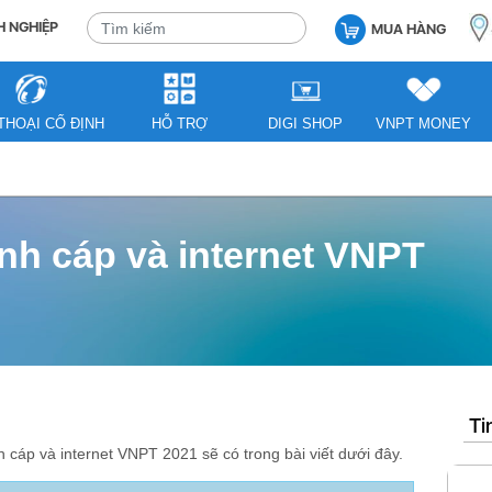
 NGHIỆP
MUA HÀNG
THOẠI CỐ ĐỊNH
HỖ TRỢ
DIGI SHOP
VNPT MONEY
nh cáp và internet VNPT
Ti
h cáp và internet VNPT 2021 sẽ có trong bài viết dưới đây.