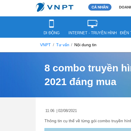
CÁ NHÂN
DOANH
DI ĐỘNG
INTERNET - TRUYỀN HÌNH
ĐIỆN 
VNPT
Tư vấn
Nội dung tin
8 combo truyền hì
2021 đáng mua
11:06
|
02/08/2021
Thông tin cụ thể về từng gói combo truyền hìn