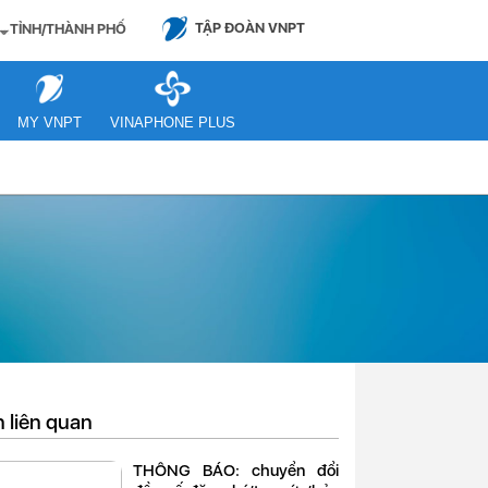
TẬP ĐOÀN VNPT
TỈNH/THÀNH PHỐ
MY VNPT
VINAPHONE PLUS
n liên quan
THÔNG BÁO: chuyển đổi