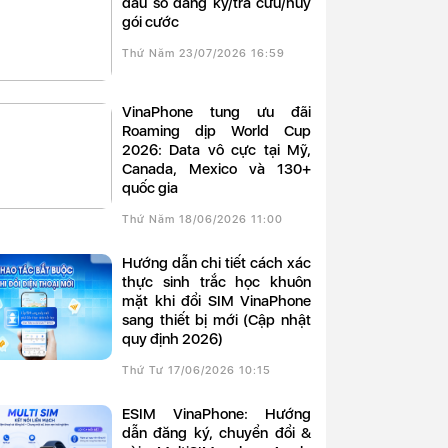
đầu số đăng ký/tra cứu/hủy
gói cước
Thứ Năm 23/07/2026 16:59
VinaPhone tung ưu đãi
Roaming dịp World Cup
2026: Data vô cực tại Mỹ,
Canada, Mexico và 130+
quốc gia
Thứ Năm 18/06/2026 11:00
Hướng dẫn chi tiết cách xác
thực sinh trắc học khuôn
mặt khi đổi SIM VinaPhone
sang thiết bị mới (Cập nhật
quy định 2026)
Thứ Tư 17/06/2026 10:15
eSIM VinaPhone: Hướng
dẫn đăng ký, chuyển đổi &