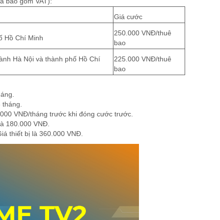
đã bao gồm VAT):
Giá cước
250.000 VNĐ/thuê
hố Hồ Chí Minh
bao
thành Hà Nội và thành phố Hồ Chí
225.000 VNĐ/thuê
bao
háng.
 tháng.
20.000 VNĐ/tháng trước khi đóng cước trước.
ị là 180.000 VNĐ.
iá thiết bị là 360.000 VNĐ.