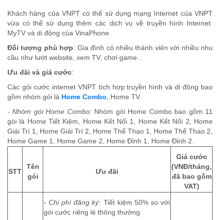
Khách hàng của VNPT có thể sử dụng mạng Internet của VNPT
vừa có thể sử dụng thêm các dịch vụ về truyền hình Internet
MyTV và di động của VinaPhone.
Đối tượng phù hợp
: Gia đình có nhiều thành viên với nhiều nhu
cầu như lướt website, xem TV, chơi game…
Ưu đãi và giá cước
:
Các gói cước internet VNPT tích hợp truyền hình và di động bao
gồm nhóm gói là
Home Combo
, Home TV.
- Nhóm gói Home Combo:
Nhóm gói Home Combo bao gồm 11
gói là Home Tiết Kiệm, Home Kết Nối 1, Home Kết Nối 2, Home
Giải Trí 1, Home Giải Trí 2, Home Thể Thao 1, Home Thể Thao 2,
Home Game 1, Home Game 2, Home Đỉnh 1, Home Đỉnh 2.
Giá cước
Tên
(VNĐ/tháng,
STT
Ưu đãi
gói
đã bao gồm
VAT)
-
Chi phí đăng ký
: Tiết kiệm 50% so với
gói cước riêng lẻ thông thường.