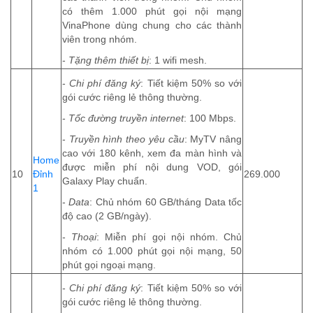
có thêm 1.000 phút gọi nội mạng
VinaPhone dùng chung cho các thành
viên trong nhóm.
-
Tặng thêm thiết bị
: 1 wifi mesh.
-
Chi phí đăng ký
: Tiết kiệm 50% so với
gói cước riêng lẻ thông thường.
-
Tốc đường truyền internet
: 100 Mbps.
-
Truyền hình theo yêu cầu
: MyTV nâng
cao với 180 kênh, xem đa màn hình và
Home
được miễn phí nội dung VOD, gói
10
Đỉnh
269.000
Galaxy Play chuẩn.
1
-
Data
: Chủ nhóm 60 GB/tháng Data tốc
độ cao (2 GB/ngày).
-
Thoại
: Miễn phí gọi nội nhóm. Chủ
nhóm có 1.000 phút gọi nội mạng, 50
phút gọi ngoại mạng.
-
Chi phí đăng ký
: Tiết kiệm 50% so với
gói cước riêng lẻ thông thường.