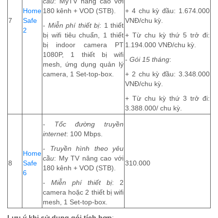
cầu
: MyTV nâng cao với
Home
180 kênh + VOD (STB).
+ 4 chu kỳ đầu: 1.674.000
7
Safe
VNĐ/chu kỳ.
-
Miễn phí thiết bị
:
1 thiết
2
bị wifi tiêu chuẩn, 1 thiết
+ Từ chu kỳ thứ 5 trở đi:
bị indoor camera PT
1.194.000 VNĐ/chu kỳ.
1080P, 1 thiết bị wifi
-
Gói 15 tháng
:
mesh, ứng dụng quản lý
camera, 1 Set-top-box.
+ 2 chu kỳ đầu: 3.348.000
VNĐ/chu kỳ.
+ Từ chu kỳ thứ 3 trở đi:
3.388.000/ chu kỳ.
-
Tốc đường truyền
internet
: 100 Mbps.
-
Truyền hình theo yêu
Home
cầu
: My TV nâng cao với
8
Safe
310.000
180 kênh + VOD (STB).
6
-
Miễn phí thiết bị
:
2
camera hoặc 2 thiết bị wifi
mesh, 1 Set-top-box.
Lưu ý khi sử dụng gói tích hợp
: