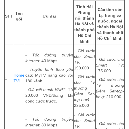
Tỉnh Hải
Các tỉnh còn
Phòng,
Tên
lại trong cả
STT
Ưu đãi
nội thành
gói
nước, ngoại
Hà Nội và
thành Hà Nội
thành phố
và thành phố
Hồ Chí
Hồ Chí Minh
Minh
-
Giá cước
-
Tốc đường truyền
cho Smart
-
Giá cước cho
internet
: 40 Mbps.
TV
:
Smart TV
:
190.000
-
Truyền hình theo yêu
175.000
Home
cầu
: MyTV nâng cao với
-
Giá cước
1
-
Giá cước cho
TV1
180 kênh.
cho TV
TV thường
thường
-
Giá wifi mesh VNPT
: Từ
(kèm Set-top-
(kèm Set-
20.000 VNĐ/tháng khi
box)
: 210.000
top-box)
:
đóng cước trước.
225.000
-
Giá cước
-
Tốc đường truyền
cho Smart
-
Giá cước cho
internet
: 80 Mbps.
TV
: