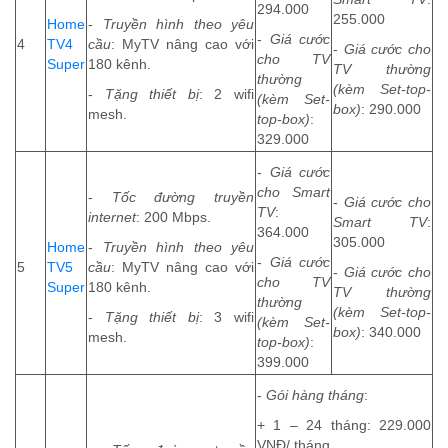
294.000
255.000
Home
-
Truyền hình theo yêu
-
Giá cước
4
TV4
cầu
: MyTV nâng cao với
-
Giá cước cho
cho TV
Super
180 kênh.
TV thường
thường
(kèm Set-top-
-
Tặng thiết bị
: 2 wifi
(kèm Set-
box)
: 290.000
mesh.
top-box)
:
329.000
-
Giá cước
cho Smart
-
Tốc đường truyền
-
Giá cước cho
TV
:
internet
: 200 Mbps.
Smart TV
:
364.000
305.000
Home
-
Truyền hình theo yêu
-
Giá cước
5
TV5
cầu
: MyTV nâng cao với
-
Giá cước cho
cho TV
Super
180 kênh.
TV thường
thường
(kèm Set-top-
-
Tặng thiết bị
: 3 wifi
(kèm Set-
box)
: 340.000
mesh.
top-box)
:
399.000
-
Gói hàng tháng
:
+ 1 – 24 tháng: 229.000
VNĐ/ tháng.