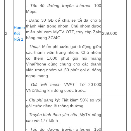
-
Tốc độ đường truyền internet
: 100
Mbps.
-
Data
: 30 GB để chia sẻ tối đa cho 5
thành viên trong nhóm. Chủ nhóm được
Home
miễn phí xem MyTV OTT, truy cập Zalo
2
Kết
289.000
bằng mạng 3G/4G.
Nối 1
-
Thoại
: Miễn phí cước gọi di động giữa
các thành viên trong nhóm. Chủ nhóm
có thêm 1.000 phút gọi nội mạng
VinaPhone dùng chung cho các thành
viên trong nhóm và 50 phút gọi di động
ngoại mạng.
-
Giá wifi mesh VNPT
: Từ 20.000
VNĐ/tháng khi đóng cước trước.
-
Chi phí đăng ký
: Tiết kiệm 50% so với
gói cước riêng lẻ thông thường.
-
Truyền hình theo yêu cầu
: MyTV nâng
cao với 177 kênh.
-
Tốc độ đường truyền internet
: 150