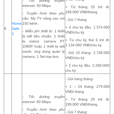
-
Tốc đường truyền
internet
: 50 Mbps.
+ Từ tháng 25 trở đi:
189.000 VNĐ/tháng.
-
Truyền hình theo yêu
cầu
: My TV nâng cao với
-
Gói 7 tháng
:
Home
150 kênh.
+ 4 chu kỳ đầu: 1.374.000
6
Safe
-
Miễn phí thiết bị
:
1 thiết
VNĐ/chu kỳ.
1
bị wifi tiêu chuẩn, 1 thiết
+ Từ chu kỳ thứ 5 trở đi:
bị indoor camera PT
1.134.000 VNĐ/chu kỳ.
1080P hoặc 1 thiết bị wifi
mesh, ứng dụng quản lý
-
Gói 15 tháng
:
2.748.000
camera, 1 Set-top-box.
VNĐ/chu kỳ.
+ 2 chu kỳ đầu: 2.268.000/
chu kỳ.
-
Gói hàng tháng
:
+ 1 – 24 tháng: 279.000
VNĐ/ tháng.
-
Tốc đường truyền
+ Từ tháng 25 trở đi:
internet
: 80 Mbps.
199.000 VNĐ/tháng.
-
Truyền hình theo yêu
-
Gói 7 tháng
: