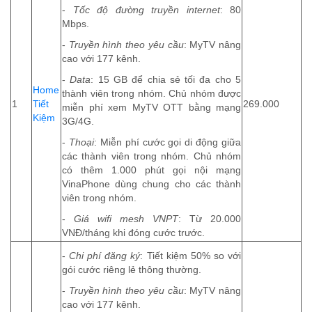
-
Tốc độ đường truyền internet
: 80
Mbps.
-
Truyền hình theo yêu cầu
: MyTV nâng
cao với 177 kênh.
-
Data
: 15 GB để chia sẻ tối đa cho 5
Home
thành viên trong nhóm. Chủ nhóm được
1
Tiết
269.000
miễn phí xem MyTV OTT bằng mạng
Kiệm
3G/4G.
-
Thoại
: Miễn phí cước gọi di động giữa
các thành viên trong nhóm. Chủ nhóm
có thêm 1.000 phút gọi nội mạng
VinaPhone dùng chung cho các thành
viên trong nhóm.
-
Giá wifi mesh VNPT
: Từ 20.000
VNĐ/tháng khi đóng cước trước.
-
Chi phí đăng ký
: Tiết kiệm 50% so với
gói cước riêng lẻ thông thường.
-
Truyền hình theo yêu cầu
: MyTV nâng
cao với 177 kênh.