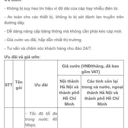
- Không bị suy hao tín hiệu vì độ dài của cáp hay nhiễu điện từ.
-
An toàn cho các thiết bị, không lo bị sét đánh lan truyền trên
đường dây.
-
Dễ dàng nâng cấp băng thông mà không cần phải kéo cáp mới.
-
Giá cước ưu đãi, hấp dẫn nhất thị trường.
-
Tư vấn và chăm sóc khách hàng chu đáo 24/7.
Ưu đãi và giá ước
:
Giá cước (VNĐ/tháng, đã bao
gồm VAT)
Nội thành
Các tỉnh còn lại
Tên
STT
Ưu đãi
Hà Nội và
trong cả nước, ngoại
gói
thành phố
thành Hà Nội và
Hồ Chí
thành phố Hồ Chí
Minh
Minh
-
Tốc độ tối đa
trong nước
: 40
Mbps.