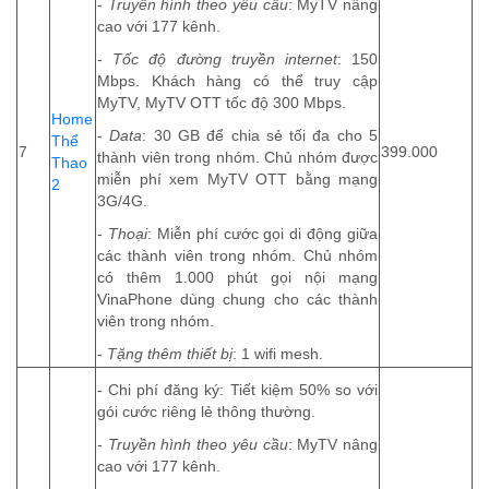
-
Truyền hình theo yêu cầu
: MyTV nâng
cao với 177 kênh.
-
Tốc độ đường truyền internet
: 150
Mbps. Khách hàng có thể truy cập
MyTV, MyTV OTT tốc độ 300 Mbps.
Home
-
Data
: 30 GB để chia sẻ tối đa cho 5
Thể
7
399.000
thành viên trong nhóm. Chủ nhóm được
Thao
miễn phí xem MyTV OTT bằng mạng
2
3G/4G.
-
Thoại
: Miễn phí cước gọi di động giữa
các thành viên trong nhóm. Chủ nhóm
có thêm 1.000 phút gọi nội mạng
VinaPhone dùng chung cho các thành
viên trong nhóm.
-
Tặng thêm thiết bị
: 1 wifi mesh.
- Chi phí đăng ký: Tiết kiệm 50% so với
gói cước riêng lẻ thông thường.
-
Truyền hình theo yêu cầu
: MyTV nâng
cao với 177 kênh.