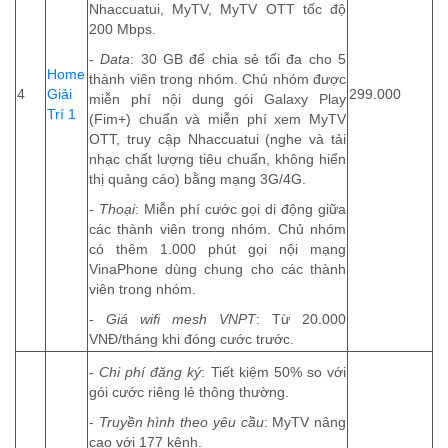
Nhaccuatui, MyTV, MyTV OTT tốc độ
200 Mbps.
-
Data
: 30 GB để chia sẻ tối đa cho 5
Home
thành viên trong nhóm. Chủ nhóm được
4
Giải
299.000
miễn phí nội dung gói Galaxy Play
Trí 1
(Fim+) chuẩn và miễn phí xem MyTV
OTT, truy cập Nhaccuatui (nghe và tải
nhạc chất lượng tiêu chuẩn, không hiển
thị quảng cáo) bằng mạng 3G/4G.
-
Thoại
: Miễn phí cước gọi di động giữa
các thành viên trong nhóm. Chủ nhóm
có thêm 1.000 phút gọi nội mạng
VinaPhone dùng chung cho các thành
viên trong nhóm.
-
Giá wifi mesh VNPT
: Từ 20.000
VNĐ/tháng khi đóng cước trước.
-
Chi phí đăng ký
: Tiết kiệm 50% so với
gói cước riêng lẻ thông thường.
-
Truyền hình theo yêu cầu
: MyTV nâng
cao với 177 kênh.