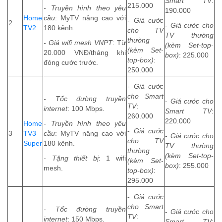
Smart TV
:
215.000
-
Truyền hình theo yêu
190.000
Home
cầu
: MyTV nâng cao với
-
Giá cước
2
-
Giá cước cho
TV2
180 kênh.
cho TV
TV thường
thường
-
Giá wifi mesh VNPT
: Từ
(kèm Set-top-
(kèm Set-
20.000 VNĐ/tháng khi
box)
: 225.000
top-box)
:
đóng cước trước.
250.000
-
Giá cước
cho Smart
-
Tốc đường truyền
-
Giá cước cho
TV
:
internet
: 100 Mbps.
Smart TV
:
260.000
220.000
Home
-
Truyền hình theo yêu
-
Giá cước
3
TV3
cầu
: MyTV nâng cao với
-
Giá cước cho
cho TV
Super
180 kênh.
TV thường
thường
(kèm Set-top-
-
Tặng thiết bị
: 1 wifi
(kèm Set-
box)
: 255.000
mesh.
top-box)
:
295.000
-
Giá cước
cho Smart
-
Tốc đường truyền
-
Giá cước cho
TV
:
internet
: 150 Mbps.
Smart TV
: