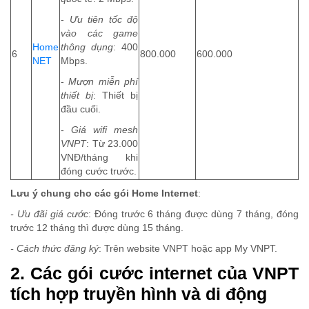
-
Ưu tiên tốc độ
vào các game
Home
thông dụng
: 400
6
800.000
600.000
NET
Mbps.
-
Mượn miễn phí
thiết bị
: Thiết bị
đầu cuối.
-
Giá wifi mesh
VNPT
: Từ 23.000
VNĐ/tháng khi
đóng cước trước.
Lưu ý chung cho các gói Home Internet
:
- Ưu đãi giá cước
: Đóng trước 6 tháng được dùng 7 tháng, đóng
trước 12 tháng thì được dùng 15 tháng.
-
Cách thức đăng ký
: Trên website VNPT hoặc app My VNPT.
2. Các gói cước internet của VNPT
tích hợp truyền hình và di động