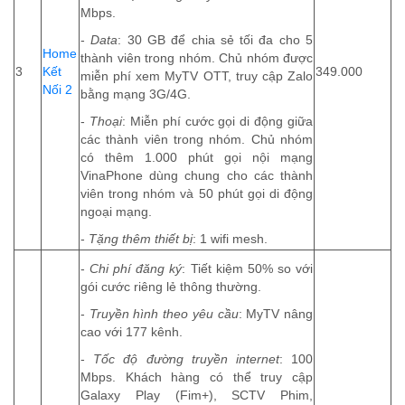
Mbps.
-
Data
: 30 GB để chia sẻ tối đa cho 5
Home
thành viên trong nhóm. Chủ nhóm được
3
Kết
349.000
miễn phí xem MyTV OTT, truy cập Zalo
Nối 2
bằng mạng 3G/4G.
-
Thoại
: Miễn phí cước gọi di động giữa
các thành viên trong nhóm. Chủ nhóm
có thêm 1.000 phút gọi nội mạng
VinaPhone dùng chung cho các thành
viên trong nhóm và 50 phút gọi di động
ngoại mạng.
-
Tặng thêm thiết bị
: 1 wifi mesh.
-
Chi phí đăng ký
: Tiết kiệm 50% so với
gói cước riêng lẻ thông thường.
-
Truyền hình theo yêu cầu
: MyTV nâng
cao với 177 kênh.
-
Tốc độ đường truyền internet
: 100
Mbps. Khách hàng có thể truy cập
Galaxy Play (Fim+), SCTV Phim,