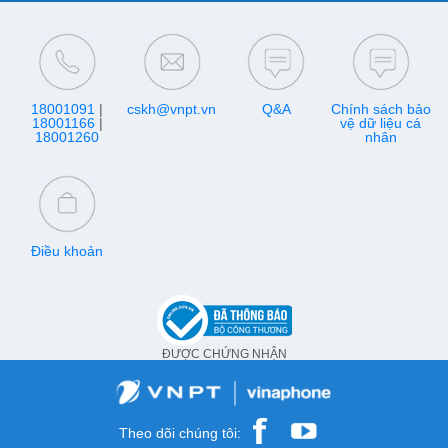
18001091
|
cskh@vnpt.vn
Q&A
Chính sách bảo
18001166
|
vệ dữ liệu cá
18001260
nhân
Điều khoản
ĐƯỢC CHỨNG NHẬN
Theo dõi chúng tôi: