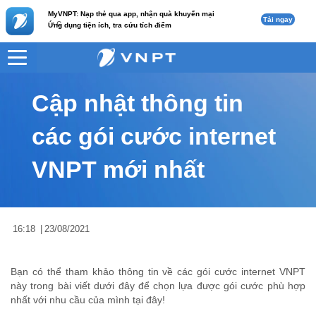
MyVNPT: Nạp thẻ qua app, nhận quà khuyến mại
Tải ngay
c
Ứng dụng tiện ích, tra cứu tích điểm
VNPT
Tư vấn
Nội dung tin
Cập nhật thông tin
các gói cước internet
VNPT mới nhất
16:18
|
23/08/2021
Bạn có thể tham khảo thông tin về các gói cước internet VNPT
này trong bài viết dưới đây để chọn lựa được gói cước phù hợp
nhất với nhu cầu của mình tại đây!