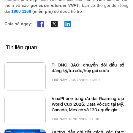
thêm về
các gói cước internet VNPT
, bạn có thể gọi đến tổng
đài
1800 1166
(miễn phí)
để được hỗ trợ.
Chia sẻ ngay:
Tin liên quan
THÔNG BÁO: chuyển đổi đầu số
đăng ký/tra cứu/hủy gói cước
Thứ Năm 23/07/2026 16:59
VinaPhone tung ưu đãi Roaming dịp
World Cup 2026: Data vô cực tại Mỹ,
Canada, Mexico và 130+ quốc gia
Thứ Năm 18/06/2026 11:00
Hướng dẫn chi tiết cách xác thực