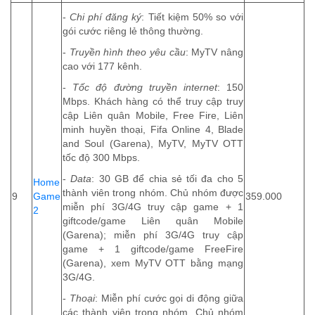
-
Chi phí đăng ký
: Tiết kiệm 50% so với
gói cước riêng lẻ thông thường.
-
Truyền hình theo yêu cầu
: MyTV nâng
cao với 177 kênh.
-
Tốc độ đường truyền internet
: 150
Mbps. Khách hàng có thể truy cập truy
cập Liên quân Mobile, Free Fire, Liên
minh huyền thoại, Fifa Online 4, Blade
and Soul (Garena), MyTV, MyTV OTT
tốc độ 300 Mbps.
-
Data
: 30 GB để chia sẻ tối đa cho 5
Home
thành viên trong nhóm. Chủ nhóm được
9
Game
359.000
miễn phí 3G/4G truy cập game + 1
2
giftcode/game Liên quân Mobile
(Garena); miễn phí 3G/4G truy cập
game + 1 giftcode/game FreeFire
(Garena), xem MyTV OTT bằng mạng
3G/4G.
-
Thoại
: Miễn phí cước gọi di động giữa
các thành viên trong nhóm. Chủ nhóm