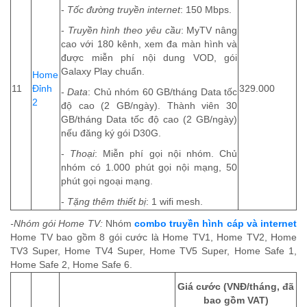
-
Tốc đường truyền internet
: 150 Mbps.
-
Truyền hình theo yêu cầu
: MyTV nâng
cao với 180 kênh, xem đa màn hình và
được miễn phí nội dung VOD, gói
Galaxy Play chuẩn.
Home
11
Đỉnh
329.000
-
Data
: Chủ nhóm 60 GB/tháng Data tốc
2
độ cao (2 GB/ngày). Thành viên 30
GB/tháng Data tốc độ cao (2 GB/ngày)
nếu đăng ký gói D30G.
-
Thoại
: Miễn phí gọi nội nhóm. Chủ
nhóm có 1.000 phút gọi nội mạng, 50
phút gọi ngoại mạng.
-
Tặng thêm thiết bị
: 1 wifi mesh.
-Nhóm gói Home TV:
Nhóm
combo truyền hình cáp và internet
Home TV bao gồm 8 gói cước là Home TV1, Home TV2, Home
TV3 Super, Home TV4 Super, Home TV5 Super, Home Safe 1,
Home Safe 2, Home Safe 6.
Giá cước (VNĐ/tháng, đã
bao gồm VAT)