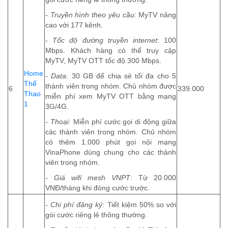
-
Truyền hình theo yêu cầu
: MyTV nâng
cao với 177 kênh.
-
Tốc độ đường truyền internet
: 100
Mbps. Khách hàng có thể truy cập
MyTV, MyTV OTT tốc độ 300 Mbps.
Home
-
Data
: 30 GB để chia sẻ tối đa cho 5
Thể
thành viên trong nhóm. Chủ nhóm được
6
339.000
Thao
miễn phí xem MyTV OTT bằng mạng
1
3G/4G.
-
Thoại
: Miễn phí cước gọi di động giữa
các thành viên trong nhóm. Chủ nhóm
có thêm 1.000 phút gọi nội mạng
VinaPhone dùng chung cho các thành
viên trong nhóm.
-
Giá wifi mesh VNPT
: Từ 20.000
VNĐ/tháng khi đóng cước trước.
-
Chi phí đăng ký
: Tiết kiệm 50% so với
gói cước riêng lẻ thông thường.