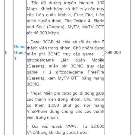
-
Tốc độ đường truyền internet
: 100
Mbps. Khách hàng có thể truy cập truy
cập Liên quân Mobile, Free Fire, Liên
minh huyền thoại, Fifa Online 4, Blade
and Soul (Garena), MyTV, MyTV OTT
tốc độ 300 Mbps.
-
Data
: 30GB để chia sẻ tối đa cho 5
Home
thành viên trong nhóm. Chủ nhóm được
8
Game
299.000
miễn phí 3G/4G truy cập game + 1
1
giftcode/game Liên quân Mobile
(Garena); miễn phí 3G/4G truy cập
game + 1 giftcode/game FreeFire
(Garena), xem MyTV OTT bằng mạng
3G/4G.
-
Thoại
: Miễn phí cước gọi di động giữa
các thành viên trong nhóm. Chủ nhóm
có thêm 1.000 phút gọi nội mạng
VinaPhone dùng chung cho các thành
viên trong nhóm.
-
Giá wifi mesh VNPT
: Từ 32.000
VNĐ/tháng khi đóng cước trước.