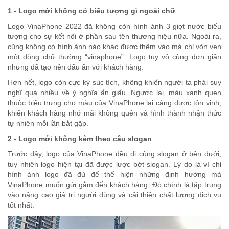
1 - Logo mới không có biểu tượng gì ngoài chữ
Logo VinaPhone 2022 đã không còn hình ảnh 3 giọt nước biểu
tượng cho sự kết nối ở phần sau tên thương hiệu nữa. Ngoài ra,
cũng không có hình ảnh nào khác được thêm vào mà chỉ vỏn vẹn
một dòng chữ thường “vinaphone”. Logo tuy vô cùng đơn giản
nhưng đã tạo nên dấu ấn với khách hàng.
Hơn hết, logo còn cực kỳ súc tích, không khiến người ta phải suy
nghĩ quá nhiều về ý nghĩa ẩn giấu. Ngược lại, màu xanh quen
thuộc biểu trưng cho màu của VinaPhone lại càng được tôn vinh,
khiến khách hàng nhớ mãi không quên và hình thành nhận thức
tự nhiên mỗi lần bắt gặp.
2 - Logo mới không kèm theo câu slogan
Trước đây, logo của VinaPhone đều đi cùng slogan ở bên dưới,
tuy nhiên logo hiện tại đã được lược bớt slogan. Lý do là vì chỉ
hình ảnh logo đã đủ để thể hiện những định hướng mà
VinaPhone muốn gửi gắm đến khách hàng. Đó chính là tập trung
vào nâng cao giá trị người dùng và cải thiện chất lượng dịch vụ
tốt nhất.