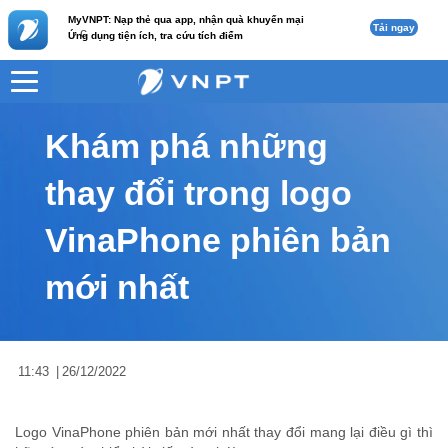
MyVNPT: Nạp thẻ qua app, nhận quà khuyến mại
Tải ngay
c
Ứng dụng tiện ích, tra cứu tích điểm
VNPT
Tư vấn
Nội dung tin
Khám phá những
thay đổi trong logo
VinaPhone phiên bản
mới nhất
11:43
|
26/12/2022
Logo VinaPhone phiên bản mới nhất thay đổi mang lại điều gì thì