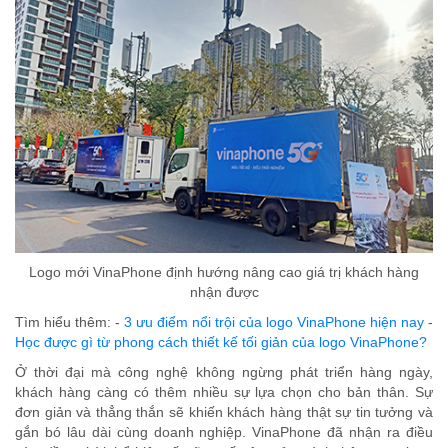
Logo mới VinaPhone định hướng nâng cao giá trị khách hàng
nhận được
Tìm hiểu thêm: -
3 ưu điểm nổi trội của logo VinaPhone hiện nay
-
Học được gì từ phong cách thiết kế tối giản của logo VinaPhone?
Ở thời đại mà công nghệ không ngừng phát triển hàng ngày,
khách hàng càng có thêm nhiều sự lựa chọn cho bản thân. Sự
đơn giản và thẳng thắn sẽ khiến khách hàng thật sự tin tưởng và
gắn bó lâu dài cùng doanh nghiệp. VinaPhone đã nhận ra điều