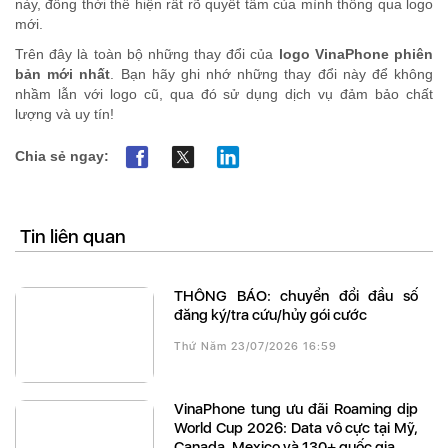
này, đồng thời thể hiện rất rõ quyết tâm của mình thông qua logo
mới.
Trên đây là toàn bộ những thay đổi của
logo VinaPhone phiên
bản mới nhất
. Bạn hãy ghi nhớ những thay đổi này để không
nhầm lẫn với logo cũ, qua đó sử dụng dịch vụ đảm bảo chất
lượng và uy tín!
Chia sẻ ngay:
Tin liên quan
THÔNG BÁO: chuyển đổi đầu số
đăng ký/tra cứu/hủy gói cước
Thứ Năm 23/07/2026 16:59
VinaPhone tung ưu đãi Roaming dịp
World Cup 2026: Data vô cực tại Mỹ,
Canada, Mexico và 130+ quốc gia