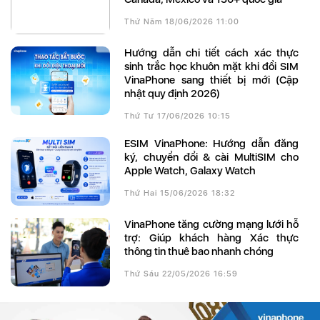
Thứ Năm 18/06/2026 11:00
Hướng dẫn chi tiết cách xác thực
sinh trắc học khuôn mặt khi đổi SIM
VinaPhone sang thiết bị mới (Cập
nhật quy định 2026)
Thứ Tư 17/06/2026 10:15
eSIM VinaPhone: Hướng dẫn đăng
ký, chuyển đổi & cài MultiSIM cho
Apple Watch, Galaxy Watch
Thứ Hai 15/06/2026 18:32
VinaPhone tăng cường mạng lưới hỗ
trợ: Giúp khách hàng Xác thực
thông tin thuê bao nhanh chóng
Thứ Sáu 22/05/2026 16:59