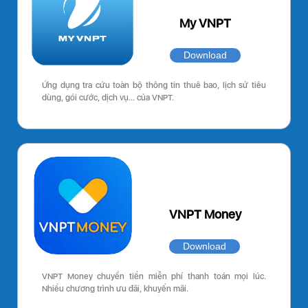
My VNPT
Download
Ứng dụng tra cứu toàn bộ thông tin thuê bao, lịch sử tiêu
dùng, gói cước, dịch vụ… của VNPT.
VNPT Money
Download
VNPT Money chuyển tiền miễn phí thanh toán mọi lúc.
Nhiều chương trình ưu đãi, khuyến mãi.