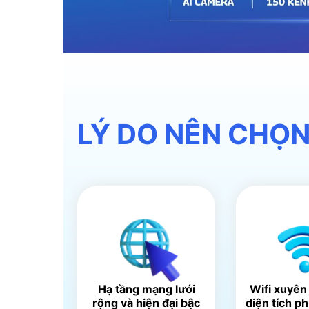
LÝ DO NÊN CHỌN
Hạ tầng mạng lưới
Wifi xuyên
rộng và hiện đại bậc
diện tích p