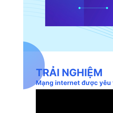
TRẢI NGHIỆM
Mạng internet được yêu 