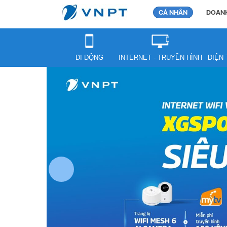
CÁ NHÂN
DOANH
DI ĐỘNG
INTERNET - TRUYỀN HÌNH
ĐIỆN 