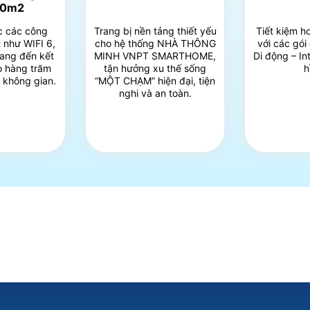
00m2
c các công
Trang bị nền tảng thiết yếu
Tiết kiệm h
 như WIFI 6,
cho hệ thống NHÀ THÔNG
với các gói
ang đến kết
MINH VNPT SMARTHOME,
Di động – In
ho hàng trăm
tận hưởng xu thế sống
h
i không gian.
“MỘT CHẠM” hiện đại, tiện
nghi và an toàn.