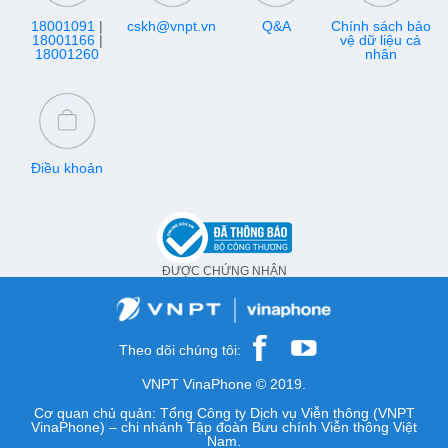
18001091
|
cskh@vnpt.vn
Q&A
Chính sách bảo
18001166
|
vệ dữ liệu cá
18001260
nhân
Điều khoản
ĐƯỢC CHỨNG NHẬN
Theo dõi chúng tôi:
VNPT VinaPhone © 2019.
Cơ quan chủ quản: Tổng Công ty Dịch vụ Viễn thông (VNPT
VinaPhone) – chi nhánh Tập đoàn Bưu chính Viễn thông Việt
Nam.