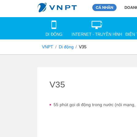
CÁ NHÂN
DOANH
DI ĐỘNG
INTERNET - TRUYỀN HÌNH
ĐIỆN 
VNPT
Di động
V35
V35
55 phút gọi di động trong nước (nội mạng,