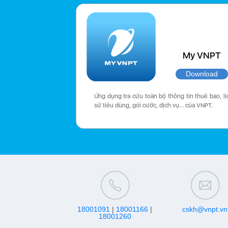
My VNPT
Download
Ứng dụng tra cứu toàn bộ thông tin thuê bao, lị
sử tiêu dùng, gói cước, dịch vụ… của VNPT.
18001091
|
18001166
|
cskh@vnpt.vn
18001260