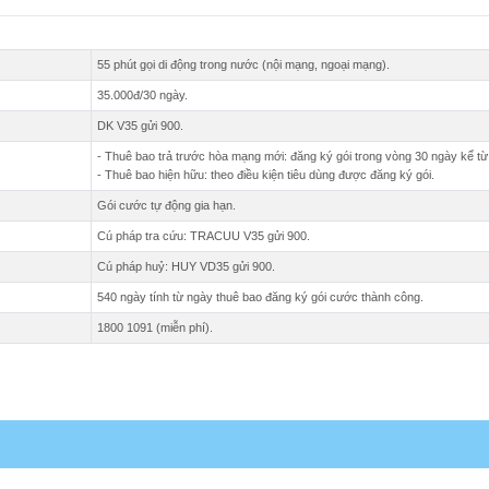
55 phút gọi di động trong nước (nội mạng, ngoại mạng).
35.000đ/30 ngày.
DK V35 gửi 900.
- Thuê bao trả trước hòa mạng mới: đăng ký gói trong vòng 30 ngày kể t
- Thuê bao hiện hữu: theo điều kiện tiêu dùng được đăng ký gói.
Gói cước tự động gia hạn.
Cú pháp tra cứu: TRACUU V35 gửi 900.
Cú pháp huỷ: HUY VD35 gửi 900.
540 ngày tính từ ngày thuê bao đăng ký gói cước thành công.
1800 1091 (miễn phí).