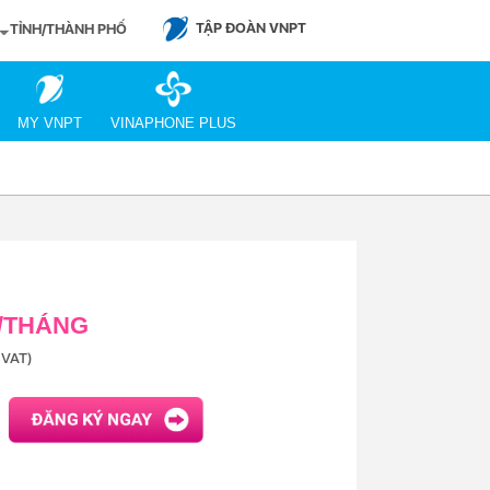
TẬP ĐOÀN VNPT
TỈNH/THÀNH PHỐ
MY VNPT
VINAPHONE PLUS
Đ/THÁNG
VAT)