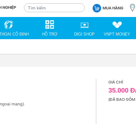
 NGHIỆP
MUA HÀNG
THOẠI CỐ ĐỊNH
HỖ TRỢ
DIGI SHOP
VNPT MONEY
GIÁ CHỈ
35.000 
(ĐÃ BAO GỒM 
 ngoại mạng).