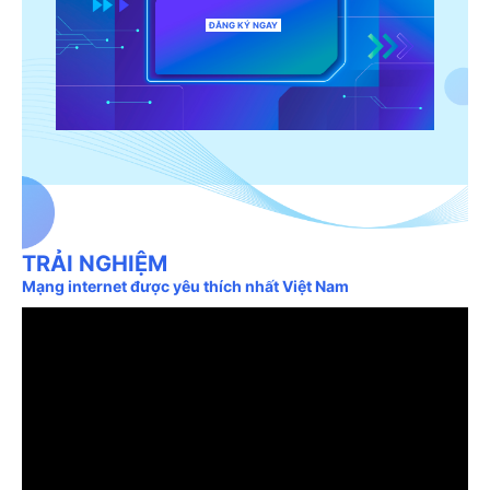
ĐĂNG KÝ NGAY
TRẢI NGHIỆM
Mạng internet được yêu thích nhất Việt Nam