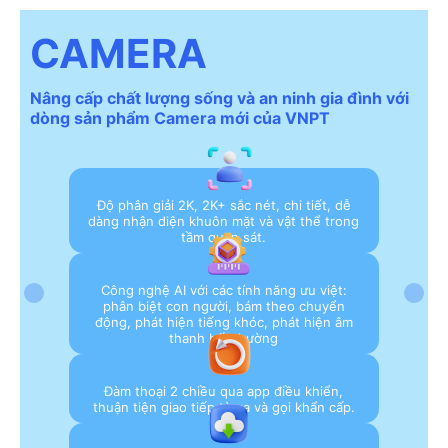
CAMERA
Nâng cấp chất lượng sống và an ninh gia đình với
dòng sản phẩm Camera mới của VNPT
Độ phân giải 2K, 2K+ sắc nét, chi tiết, dễ
dàng nhận diện khuôn mặt và vật thể trong
tầm quan sát.
Công nghệ AI với các tính năng ưu việt:
phân biệt con người, bám theo chuyển
động, phát hiện tiếng khóc, phát hiện âm
thanh bất thường
Đàm thoại 2 chiều qua app điều khiển,
thuận tiện giao tiếp từ xa và gọi khẩn cấp.