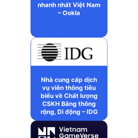
nhanh nhất Việt Nam
– Ookla
Nhà cung cấp dịch
vụ viễn thông tiêu
biểu về Chất lượng
CSKH Băng thông
rộng, Di động – IDG