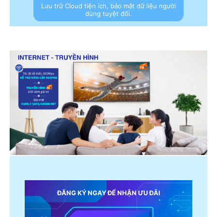
Lưu trữ Cloud tiện ích, bảo mật dữ liệu người
dùng tuyệt đối.
ĐĂNG KÝ NGAY ĐỂ NHẬN ƯU ĐÃI