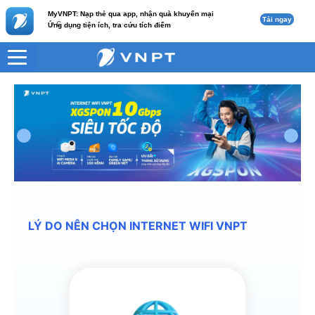
MyVNPT: Nạp thẻ qua app, nhận quà khuyến mại
Tải ngay
c
Ứng dụng tiện ích, tra cứu tích điểm
LÝ DO NÊN CHỌN INTERNET WIFI VNPT