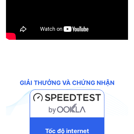
GIẢI THƯỞNG VÀ CHỨNG NHẬN
Tốc độ internet