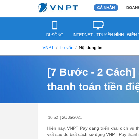
CÁ NHÂN
DOANH
DI ĐỘNG
INTERNET - TRUYỀN HÌNH
ĐIỆN 
VNPT
Tư vấn
Nội dung tin
[7 Bước - 2 Cách
thanh toán tiền 
16:52
|
20/05/2021
Hiện nay, VNPT Pay đang triển khai dịch vụ t
viết sau để biết cách sử dụng VNPT Pay thanh