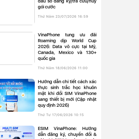
đầu số đăng ký/tra cứu/hủy
gói cước
Thứ Năm 23/07/2026 16:59
VinaPhone tung ưu đãi
Roaming dịp World Cup
2026: Data vô cực tại Mỹ,
Canada, Mexico và 130+
quốc gia
Thứ Năm 18/06/2026 11:00
Hướng dẫn chi tiết cách xác
thực sinh trắc học khuôn
mặt khi đổi SIM VinaPhone
sang thiết bị mới (Cập nhật
quy định 2026)
Thứ Tư 17/06/2026 10:15
eSIM VinaPhone: Hướng
dẫn đăng ký, chuyển đổi &