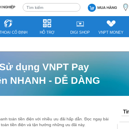
 NGHIỆP
MUA HÀNG
THOẠI CỐ ĐỊNH
HỖ TRỢ
DIGI SHOP
VNPT MONEY
] Sử dụng VNPT Pay
điện NHANH - DỄ DÀNG
Ti
hanh toán tiền điện với nhiều ưu đãi hấp dẫn. Đọc ngay bài
 toán tiền điện và tận hưởng những ưu đãi này.