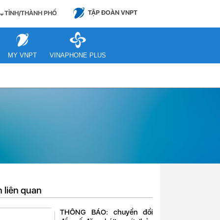
TẬP ĐOÀN VNPT
TỈNH/THÀNH PHỐ
MY VNPT
VINAPHONE PLUS
n liên quan
THÔNG BÁO: chuyển đổi