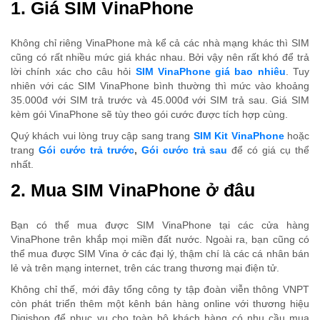
1. Giá SIM VinaPhone
Không chỉ riêng VinaPhone mà kể cả các nhà mạng khác thì SIM
cũng có rất nhiều mức giá khác nhau. Bởi vậy nên rất khó để trả
lời chính xác cho câu hỏi
SIM VinaPhone giá bao nhiêu
. Tuy
nhiên với các SIM VinaPhone bình thường thì mức vào khoảng
35.000đ với SIM trả trước và 45.000đ với SIM trả sau. Giá SIM
kèm gói VinaPhone sẽ tùy theo gói cước được tích hợp cùng.
Quý khách vui lòng truy cập sang trang
SIM Kit VinaPhone
hoặc
trang
Gói cước trả trước
,
Gói cước trả sau
để có giá cụ thể
nhất.
2. Mua SIM VinaPhone ở đâu
Bạn có thể mua được SIM VinaPhone tại các cửa hàng
VinaPhone trên khắp mọi miền đất nước. Ngoài ra, bạn cũng có
thể mua được SIM Vina ở các đại lý, thậm chí là các cá nhân bán
lẻ và trên mạng internet, trên các trang thương mại điện tử.
Không chỉ thế, mới đây tổng công ty tập đoàn viễn thông VNPT
còn phát triển thêm một kênh bán hàng online với thương hiệu
Digishop để phục vụ cho toàn bộ khách hàng có nhu cầu mua