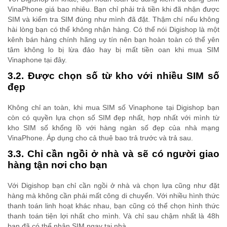
VinaPhone giá bao nhiêu. Bạn chỉ phải trả tiền khi đã nhận được
SIM và kiểm tra SIM đúng như mình đã đặt. Thậm chí nếu không
hài lòng bạn có thể không nhận hàng. Có thể nói Digishop là một
kênh bán hàng chính hãng uy tín nên bạn hoàn toàn có thể yên
tâm không lo bị lừa đảo hay bị mất tiền oan khi mua SIM
Vinaphone tại đây.
3.2. Được chọn số từ kho với nhiều SIM số
đẹp
Không chỉ an toàn, khi mua SIM số Vinaphone tại Digishop bạn
còn có quyền lựa chọn số SIM đẹp nhất, hợp nhất với mình từ
kho SIM số khổng lồ với hàng ngàn số đẹp của nhà mạng
VinaPhone. Áp dụng cho cả thuê bao trả trước và trả sau.
3.3. Chỉ cần ngồi ở nhà và sẽ có người giao
hàng tận nơi cho bạn
Với Digishop bạn chỉ cần ngồi ở nhà và chọn lựa cũng như đặt
hàng mà không cần phải mất công di chuyển. Với nhiều hình thức
thanh toán linh hoạt khác nhau, bạn cũng có thể chọn hình thức
thanh toán tiện lợi nhất cho mình. Và chỉ sau chậm nhất là 48h
bạn đã có thể nhận SIM ngay tại nhà.