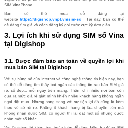
SIM VinaPhone.
Bạn có thể mua dễ dàng tại
website
https://digishop.vnpt.vn/sim-so
. Tại đây, bạn có thể
dễ dàng tìm giá và cách đăng ký gói cước cực kỳ đơn giản.
3. Lợi ích khi sử dụng SIM số Vina
tại Digishop
3.1. Được đảm bảo an toàn về quyền lợi khi
mua bán SIM tại Digishop
Với sự bùng nổ của internet và công nghệ thông tin hiện nay, bạn
có thể dễ dàng tìm thấy bạt ngàn các thông tin rao bán SIM giá
rẻ, số đẹp... mỗi ngày trên mạng. Thậm chí nhiều nơi bán còn
đưa ra mức giá rẻ giật mình khiến nhiều khách hàng không ngần
ngại đặt mua. Nhưng song song với sự tiện lợi đó cũng là kèm
theo vô số rủi ro. Không ít khách hàng bị lừa chuyển tiền mà
không nhận được SIM, có người thì lại đặt một số nhưng được
nhận một số khác…
Với Digishop thì khác, bạn hoàn toàn dễ dàng kiểm tra đúng SIM