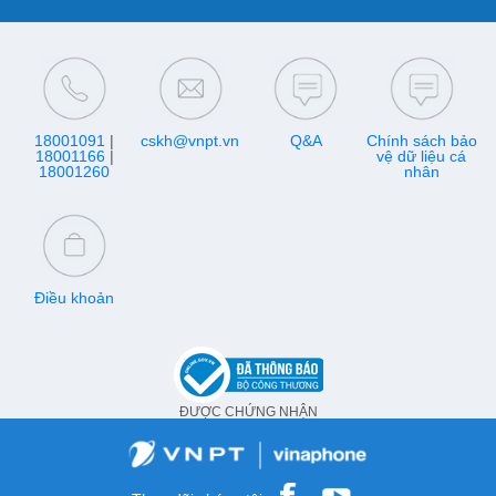
18001091
|
cskh@vnpt.vn
Q&A
Chính sách bảo
18001166
|
vệ dữ liệu cá
18001260
nhân
Điều khoản
ĐƯỢC CHỨNG NHẬN