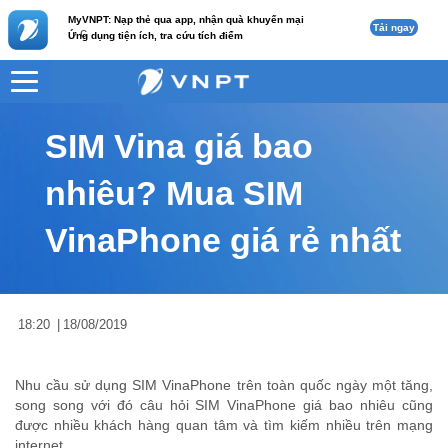
MyVNPT: Nạp thẻ qua app, nhận quà khuyến mại
Tải ngay
c
Ứng dụng tiện ích, tra cứu tích điểm
VNPT
Tư vấn
Nội dung tin
SIM Vina giá bao
nhiêu? Mua SIM
VinaPhone giá rẻ nhất
18:20
|
18/08/2019
Nhu cầu sử dụng SIM VinaPhone trên toàn quốc ngày một tăng,
song song với đó câu hỏi SIM VinaPhone giá bao nhiêu cũng
được nhiều khách hàng quan tâm và tìm kiếm nhiều trên mạng
internet.