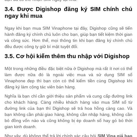
3.4. Được Digishop đăng ký SIM chính chủ
ngay khi mua
Ngay khi bạn mua SIM Vinaphone tại đây, Digishop cũng sẽ tiến
hành đăng ký chính chủ luôn cho bạn, giúp bạn tiết kiệm thời gian
và công sức. Hơn thế, mọi thông tin khi bạn đăng ký chính chủ
đều được công ty giữ bí mật tuyệt đối.
3.5. Cơ hội kiếm thêm thu nhập với Digishop
Một trong những điều đặc biệt nữa ở Digishop mà rất ít nơi có thể
làm được nữa đó là ngoài việc mua và sử dụng SIM số
Vinaphone đẹp thì bạn còn có thể kiếm tiền cùng Digishop khi
đăng ký làm cộng tác viên bán hàng.
Nghĩa là bạn chỉ cần giới thiệu sản phẩm và cung cấp đường link
cho khách hàng. Càng nhiều khách hàng vào mua SIM số từ
đường link của bạn thì Digishop sẽ trả hoa hồng càng cao. Và
bạn không cần phải giao hàng, không cần nhập hàng, không cần
bỏ đồng vốn nào và cũng không bị ép doanh số hay gò bó thời
gian kinh doanh.
Như vậy, dù không thể trả lời chính xác câu hỏi
SIM Vina giá bao