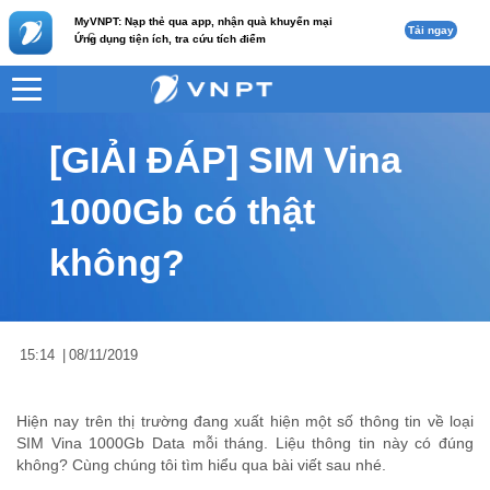
MyVNPT: Nạp thẻ qua app, nhận quà khuyến mại
Tải ngay
c
Ứng dụng tiện ích, tra cứu tích điểm
VNPT
Tư vấn
Nội dung tin
[GIẢI ĐÁP] SIM Vina
1000Gb có thật
không?
15:14
|
08/11/2019
Hiện nay trên thị trường đang xuất hiện một số thông tin về loại
SIM Vina 1000Gb Data mỗi tháng. Liệu thông tin này có đúng
không? Cùng chúng tôi tìm hiểu qua bài viết sau nhé.