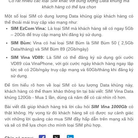
Có rất nhiều các loại SIM khác với dung lượng Data khủng mà
khách hàng có thể lựa chọn
Một số loại SIM có dung lượng Data khủng giúp khách hàng có
thể thoải mái truy cập vào mạng như:
SIM EzCom Vina:
Là loại SIM mà khách hàng sẽ có ngay 5Gb
– 20Gb để truy cập mạng khi đăng ký sử dụng.
SIM Bùm:
Vina có hai loại SIM Bùm là SIM Bùm 50 ( 2,5Gb
Data/tháng) và SIM Bùm 89 (2Gb/ngày)
SIM Vina VD89:
Là SIM có thể đăng ký sử dụng gói cước
VD89 của VinaPhone, với gói cước ngày khách hàng ngay lập
tức sẽ có 2Gb/ngày truy cập mạng và 60Gb/tháng khi đăng ký
sử dụng.
Để tìm hiểu rõ hơn về loại SIM có lưu lượng Data khủng này,
khách hàng có thể tham khảo thông tin tại bài viết: SIM Vina Data
khủng 120Gb - Mua 1 lần, dùng cả năm để có cái nhìn rõ hơn.
Bài viết đã giúp khách hàng trả lời câu hỏi
SIM Vina 1000Gb
có
thật không. Hy vọng từ đó khách hàng sẽ có được sự cảnh giác
với những lời quảng cáo mua SIM đầy hấp dẫn trên mạng xã hội
và sẽ có thể lựa chọn cho mình loại SIM phù hợp.