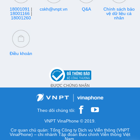
18001091
|
cskh@vnpt.vn
Q&A
Chính sách bảo
18001166
|
vệ dữ liệu cá
18001260
nhân
Điều khoản
ĐƯỢC CHỨNG NHẬN
Theo dõi chúng tôi:
VNPT VinaPhone © 2019.
Cơ quan chủ quản: Tổng Công ty Dịch vụ Viễn thông (VNPT
VinaPhone) – chi nhánh Tập đoàn Bưu chính Viễn thông Việt
Nam.