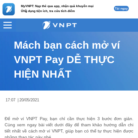
MyVNPT: Nạp thẻ qua app, nhận quà khuyến mại
Tải ngay
c
Ứng dụng tiện ích, tra cứu tích điểm
VNPT
Tư vấn
Nội dung tin
Mách bạn cách mở ví
VNPT Pay DỄ THỰC
HIỆN NHẤT
17:07
|
20/05/2021
Để mở ví VNPT Pay, bạn chỉ cần thực hiện 3 bước đơn giản.
Cùng xem ngay bài viết dưới đây để tham khảo hướng dẫn chi
tiết nhất về cách mở ví VNPT, giúp bạn có thể tự thực hiện được
những thao tác này nhé.