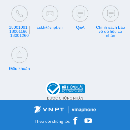
18001091
|
cskh@vnpt.vn
Q&A
Chính sách bảo
18001166
|
vệ dữ liệu cá
18001260
nhân
Điều khoản
ĐƯỢC CHỨNG NHẬN
Theo dõi chúng tôi: