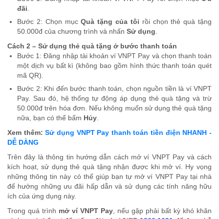
đãi
.
Bước 2: Chọn mục
Quà tặng của tôi
rồi chọn thẻ quà tặng
50.000đ của chương trình và nhấn
Sử dụng
.
Cách 2 – Sử dụng thẻ quà tặng ở bước thanh toán
Bước 1: Đăng nhập tài khoản ví VNPT Pay và chọn thanh toán
một dịch vụ bất kì (không bao gồm hình thức thanh toán quét
mã QR).
Bước 2: Khi đến bước thanh toán, chọn nguồn tiền là ví VNPT
Pay. Sau đó, hệ thống tự động áp dụng thẻ quà tặng và trừ
50.000đ trên hóa đơn. Nếu không muốn sử dụng thẻ quà tặng
nữa, bạn có thể bấm
Hủy
.
Xem thêm:
Sử dụng VNPT Pay thanh toán tiền điện NHANH -
DỄ DÀNG
Trên đây là thông tin hướng dẫn cách mở ví VNPT Pay và cách
kích hoạt, sử dụng thẻ quà tặng nhận được khi mở ví. Hy vọng
những thông tin này có thể giúp bạn tự mở ví VNPT Pay tại nhà
để hưởng những ưu đãi hấp dẫn và sử dụng các tính năng hữu
ích của ứng dụng này.
Trong quá trình
mở ví VNPT Pay
, nếu gặp phải bất kỳ khó khăn