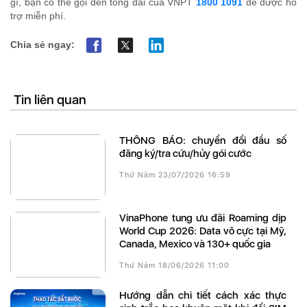
gì, bạn có thể gọi đến tổng đài của VNPT
1800 1091
để được hỗ
trợ miễn phí.
Chia sẻ ngay:
Tin liên quan
THÔNG BÁO: chuyển đổi đầu số
đăng ký/tra cứu/hủy gói cước
Thứ Năm 23/07/2026 16:59
VinaPhone tung ưu đãi Roaming dịp
World Cup 2026: Data vô cực tại Mỹ,
Canada, Mexico và 130+ quốc gia
Thứ Năm 18/06/2026 11:00
Hướng dẫn chi tiết cách xác thực