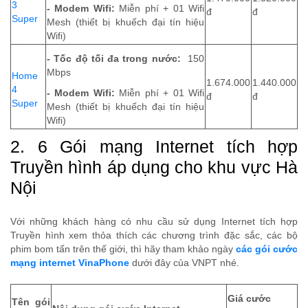
3
- Modem Wifi:
Miễn phí + 01 Wifi
đ
đ
Super
Mesh (thiết bị khuếch đại tín hiệu
Wifi)
- Tốc độ tối đa trong nước:
150
Mbps
Home
1.674.000
1.440.000
4
- Modem Wifi:
Miễn phí + 01 Wifi
đ
đ
Super
Mesh (thiết bị khuếch đại tín hiệu
Wifi)
2. 6 Gói mạng Internet tích hợp
Truyền hình áp dụng cho khu vực Hà
Nội
Với những khách hàng có nhu cầu sử dụng Internet tích hợp
Truyền hình xem thỏa thích các chương trình đặc sắc, các bộ
phim bom tấn trên thế giới, thì hãy tham khảo ngày
các gói cước
mạng internet VinaPhone
dưới đây của VNPT nhé.
Giá cước
Tên gói