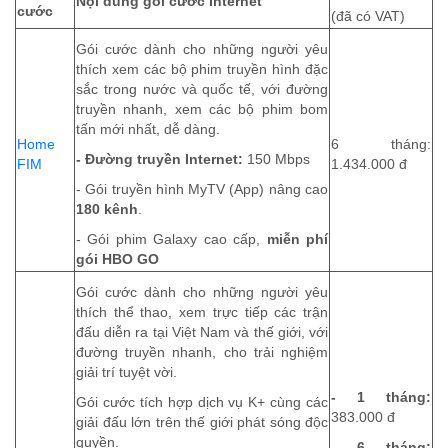
Nội dung gói cước Internet
cước
(đã có VAT)
Gói cước dành cho những người yêu
thích xem các bộ phim truyền hình đặc
sắc trong nước và quốc tế, với đường
truyền nhanh, xem các bộ phim bom
tấn mới nhất, dễ dàng.
Home
6 tháng:
- Đường truyền Internet:
150 Mbps
FIM
1.434.000 đ
- Gói truyền hình MyTV (App) nâng cao
180 kênh
.
- Gói phim Galaxy cao cấp,
miễn phí
gói HBO GO
Gói cước dành cho những người yêu
thích thể thao, xem trực tiếp các trận
đấu diễn ra tại Việt Nam và thế giới, với
đường truyền nhanh, cho trải nghiệm
giải trí tuyệt vời.
- 1 tháng:
Gói cước tích hợp dịch vụ K+ cùng các
383.000 đ
giải đấu lớn trên thế giới phát sóng độc
quyền.
- 6 tháng: