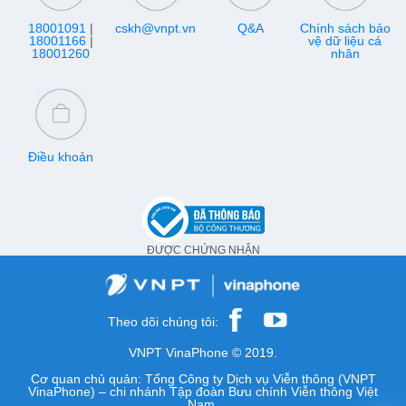
18001091
|
cskh@vnpt.vn
Q&A
Chính sách bảo
18001166
|
vệ dữ liệu cá
18001260
nhân
Điều khoản
ĐƯỢC CHỨNG NHẬN
Theo dõi chúng tôi:
VNPT VinaPhone © 2019.
Cơ quan chủ quản: Tổng Công ty Dịch vụ Viễn thông (VNPT
VinaPhone) – chi nhánh Tập đoàn Bưu chính Viễn thông Việt
Nam.