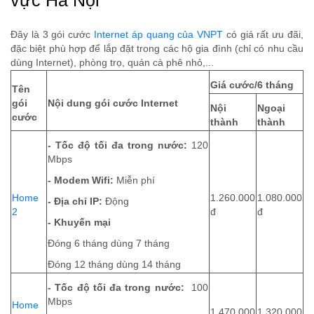
vực Hà Nội
Đây là 3 gói cước
Internet áp quang của VNPT
có giá rất ưu đãi,
đặc biệt phù hợp để lắp đặt trong các hộ gia đình (chỉ có nhu cầu
dùng Internet), phòng trọ, quán cà phê nhỏ,...
Giá cước/6 tháng
Tên
gói
Nội dung gói cước Internet
Nội
Ngoại
cước
thành
thành
- Tốc độ tối đa trong nước:
120
Mbps
- Modem Wifi:
Miễn phí
Home
1.260.000
1.080.000
- Địa chỉ IP:
Động
2
đ
đ
- Khuyến mại
Đóng 6 tháng dùng 7 tháng
Đóng 12 tháng dùng 14 tháng
- Tốc độ tối đa trong nước:
100
Mbps
Home
1.470.000
1.320.000