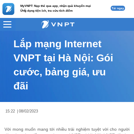
MyVNPT: Nạp thẻ qua app, nhận quà khuyến mại
Tải ngay
c
Ứng dụng tiện ích, tra cứu tích điểm
VNPT
Tư vấn
Nội dung tin
Lắp mạng Internet
VNPT tại Hà Nội: Gói
cước, bảng giá, ưu
đãi
15:22
|
08/02/2023
Với mong muốn mang tới nhiều trải nghiệm tuyệt vời cho người