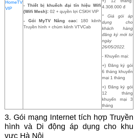
+) 12 tháng:
HomeTV
- Thiết bị khuếch đại tín hiệu Wifi
4.308.000 đ
VIP
(Wifi Mesh):
02 + quyền lợi CSKH VIP
* Giá gói áp
- Gói MyTV Nâng cao:
180 kênh
dụng cho
Truyền hình + chùm kênh VTVCab
khách hàng
đăng ký mới từ
ngày
26/05/2022.
- Khuyến mại:
+) Đăng ký gói
6 tháng khuyến
mại 1 tháng
+) Đăng ký gói
12 tháng
khuyến mại 3
tháng
3. Gói mạng Internet tích hợp Truyền
hình và Di động áp dụng cho khu
vực Hà Nội