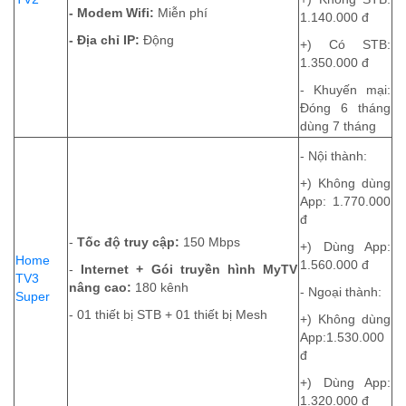
- Modem Wifi:
Miễn phí
1.140.000 đ
- Địa chỉ IP:
Động
+) Có STB:
1.350.000 đ
- Khuyến mại:
Đóng 6 tháng
dùng 7 tháng
- Nội thành:
+) Không dùng
App: 1.770.000
đ
-
Tốc độ truy cập:
150 Mbps
+) Dùng App:
Home
1.560.000 đ
-
Internet + Gói truyền hình MyTV
TV3
nâng cao:
180 kênh
- Ngoại thành:
Super
-
01 thiết bị STB + 01 thiết bị Mesh
+) Không dùng
App:
1.530.000
đ
+) Dùng App:
1.320.000 đ