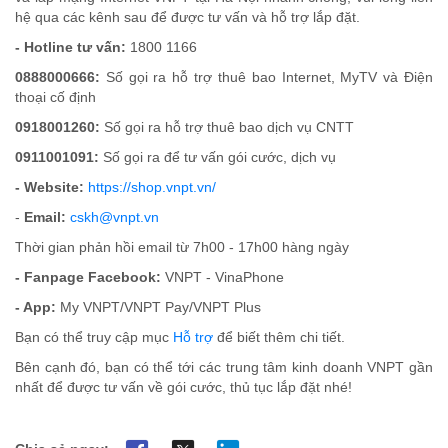
hệ qua các kênh sau để được tư vấn và hỗ trợ lắp đặt.
- Hotline tư vấn:
1800 1166
0888000666:
Số gọi ra hỗ trợ thuê bao Internet, MyTV và Điện
thoại cố định
0918001260:
Số gọi ra hỗ trợ thuê bao dịch vụ CNTT
0911001091:
Số gọi ra để tư vấn gói cước, dịch vụ
- Website:
https://shop.vnpt.vn/
-
Email:
cskh@vnpt.vn
Thời gian phản hồi email từ 7h00 - 17h00 hàng ngày
- Fanpage Facebook:
VNPT - VinaPhone
- App:
My VNPT/VNPT Pay/VNPT Plus
Bạn có thể truy cập mục
Hỗ trợ
để biết thêm chi tiết.
Bên cạnh đó, bạn có thể tới các trung tâm kinh doanh VNPT gần
nhất để được tư vấn về gói cước, thủ tục lắp đặt nhé!