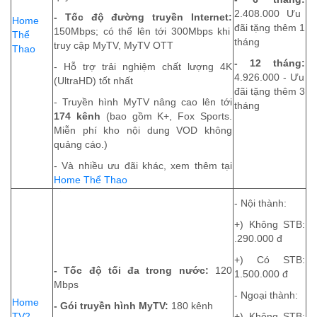
2.408.000 Ưu
- Tốc độ đường truyền Internet:
Home
đãi tặng thêm 1
150Mbps; c
ó thể lên tới 300Mbps khi
Thể
tháng
truy cập MyTV, MyTV OTT
Thao
- 12 tháng:
- Hỗ trợ trải nghiệm chất lượng 4K
4.926.000 - Ưu
(UltraHD) tốt nhất
đãi tặng thêm 3
- Truyền hình MyTV nâng cao lên tới
tháng
174 kênh
(bao gồm K+, Fox Sports.
Miễn phí kho nội dung VOD không
quảng cáo.)
- Và nhiều ưu đãi khác, xem thêm tại
Home Thể Thao
- Nội thành:
+) Không STB:
.290.000 đ
+) Có STB:
- Tốc độ tối đa trong nước:
120
1.500.000 đ
Mbps
- Ngoại thành:
Home
- Gói truyền hình MyTV:
180 kênh
TV2
+) Không STB: