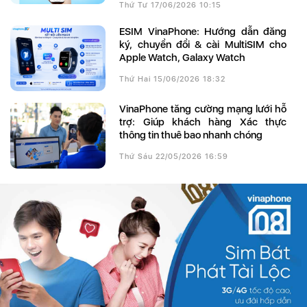
Thứ Tư 17/06/2026 10:15
eSIM VinaPhone: Hướng dẫn đăng
ký, chuyển đổi & cài MultiSIM cho
Apple Watch, Galaxy Watch
Thứ Hai 15/06/2026 18:32
VinaPhone tăng cường mạng lưới hỗ
trợ: Giúp khách hàng Xác thực
thông tin thuê bao nhanh chóng
Thứ Sáu 22/05/2026 16:59