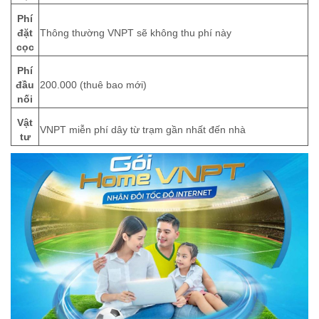
Phí
đặt
Thông thường VNPT sẽ không thu phí này
cọc
Phí
đầu
200.000 (thuê bao mới)
nối
Vật
VNPT miễn phí dây từ trạm gần nhất đến nhà
tư