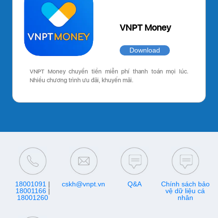
VNPT Money
Download
VNPT Money chuyển tiền miễn phí thanh toán mọi lúc.
Nhiều chương trình ưu đãi, khuyến mãi.
18001091
|
cskh@vnpt.vn
Q&A
Chính sách bảo
18001166
|
vệ dữ liệu cá
18001260
nhân