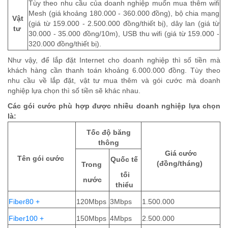
Tùy theo nhu cầu của doanh nghiệp muốn mua thêm wifi
Mesh (giá khoảng 180.000 - 360.000 đồng), bộ chia mạng
Vật
(giá từ 159.000 - 2.500.000 đồng/thiết bị), dây lan (giá từ
tư
30.000 - 35.000 đồng/10m), USB thu wifi (giá từ 159.000 -
320.000 đồng/thiết bị).
Như vậy, để lắp đặt Internet cho doanh nghiệp thì số tiền mà
khách hàng cần thanh toán khoảng 6.000.000 đồng. Tùy theo
nhu cầu về lắp đặt, vật tư mua thêm và gói cước mà doanh
nghiệp lựa chọn thì số tiền sẽ khác nhau.
Các gói cước phù hợp được nhiều doanh nghiệp lựa chọn
là:
Tốc độ băng
thông
Giá cước
Tên gói cước
Quốc tế
(đồng/tháng)
Trong
tối
nước
thiểu
Fiber80 +
120Mbps
3Mbps
1.500.000
Fiber100 +
150Mbps
4Mbps
2.500.000