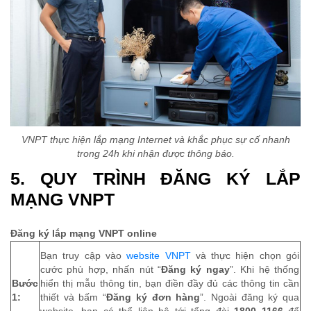
VNPT thực hiện lắp mạng Internet và khắc phục sự cố nhanh
trong 24h khi nhận được thông báo.
5. QUY TRÌNH ĐĂNG KÝ LẮP
MẠNG VNPT
Đăng ký lắp mạng VNPT online
Bạn truy cập vào
website VNPT
và thực hiện chọn gói
cước phù hợp, nhấn nút “
Đăng ký ngay
”. Khi hệ thống
Bước
hiển thị mẫu thông tin, bạn điền đầy đủ các thông tin cần
1:
thiết và bấm “
Đăng ký đơn hàng
”. Ngoài đăng ký qua