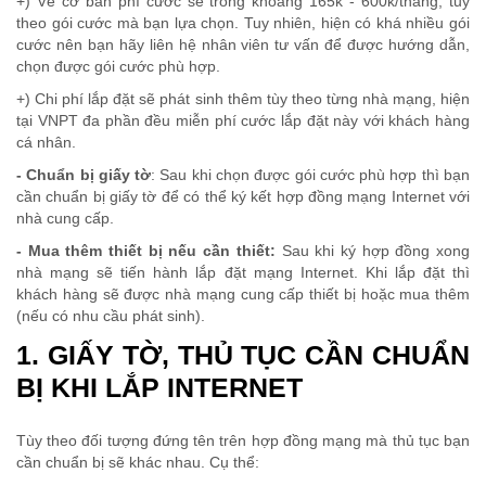
+) Về cơ bản phí cước sẽ trong khoảng 165k - 600k/tháng, tuỳ
theo gói cước mà bạn lựa chọn. Tuy nhiên, hiện có khá nhiều gói
cước nên bạn hãy liên hệ nhân viên tư vấn để được hướng dẫn,
chọn được gói cước phù hợp.
+) Chi phí lắp đặt sẽ phát sinh thêm tùy theo từng nhà mạng, hiện
tại VNPT đa phần đều miễn phí cước lắp đặt này với khách hàng
cá nhân.
- Chuẩn bị giấy tờ
: Sau khi chọn được gói cước phù hợp thì bạn
cần chuẩn bị giấy tờ để có thể ký kết hợp đồng mạng Internet với
nhà cung cấp.
- Mua thêm thiết bị nếu cần thiết:
Sau khi ký hợp đồng xong
nhà mạng sẽ tiến hành lắp đặt mạng Internet. Khi lắp đặt thì
khách hàng sẽ được nhà mạng cung cấp thiết bị hoặc mua thêm
(nếu có nhu cầu phát sinh).
1. GIẤY TỜ, THỦ TỤC CẦN CHUẨN
BỊ KHI LẮP INTERNET
Tùy theo đối tượng đứng tên trên hợp đồng mạng mà thủ tục bạn
cần chuẩn bị sẽ khác nhau. Cụ thể: