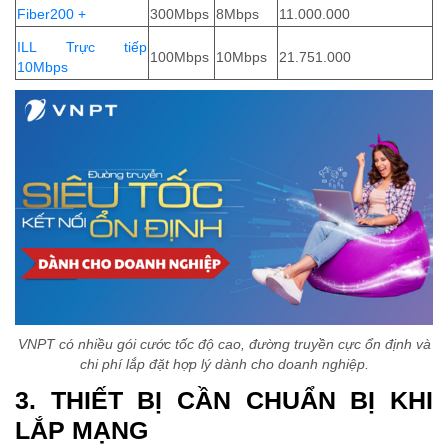
Fiber200 +
300Mbps
8Mbps
11.000.000
ILL Trực tiếp
100Mbps
10Mbps
21.751.000
10Mbps
VNPT có nhiều gói cước tốc độ cao, đường truyền cực ổn định và
chi phí lắp đặt hợp lý dành cho doanh nghiệp.
3. THIẾT BỊ CẦN CHUẨN BỊ KHI
LẮP MẠNG