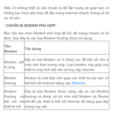
Hiểu rõ những thiết bị cần chuẩn bị để lắp mạng sẽ giúp bạn có
những lựa chọn phù hợp để lắp mạng Internet nhanh chóng và tối
ưu chi phí.
- CHUẨN BỊ MODEM PHÙ HỢP:
Bạn cần lựa chọn Modem phù hợp để tốc độ mạng nhanh và ổn
định. Sau đây là các loại Modem thường được sử dụng:
Tên
Tác dụng
Modem
Đây là loại Modem có 4 cổng Lan để kết nối cho 4
Modem wifi
máy tính bàn tương ứng. Loại modem này giúp các
4 cổng
thiết bị máy tính bắt wifi và truy cập Internet.
Modem
Modem là một hộp nhỏ giúp các thiết bị của bạn có
thường
thể kết nối Internet bằng cáp
Ethernet
Modem
Đây là loại Modem được nâng cấp so với Modem
thường và
thường và đóng vai trò như một Modem và Router
kết nối với
wifi để các thiết bị kết nối Internet dễ dàng qua dây
thiết bị wifi
mạng hay wifi.