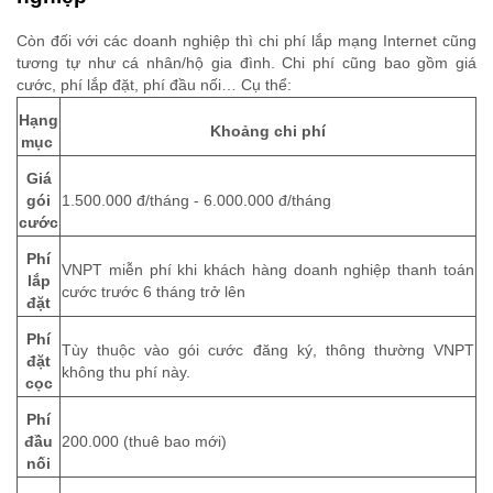
Còn đối với các doanh nghiệp thì chi phí lắp mạng Internet cũng
tương tự như cá nhân/hộ gia đình. Chi phí cũng bao gồm giá
cước, phí lắp đặt, phí đầu nối… Cụ thể:
Hạng
Khoảng chi phí
mục
Giá
gói
1.500.000 đ/tháng - 6.000.000 đ/tháng
cước
Phí
VNPT miễn phí khi khách hàng doanh nghiệp thanh toán
lắp
cước trước 6 tháng trở lên
đặt
Phí
Tùy thuộc vào gói cước đăng ký, thông thường VNPT
đặt
không thu phí này.
cọc
Phí
đầu
200.000 (thuê bao mới)
nối