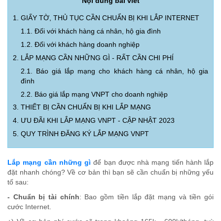
Nội dung bài viết
1. GIẤY TỜ, THỦ TỤC CẦN CHUẨN BỊ KHI LẮP INTERNET
1.1. Đối với khách hàng cá nhân, hộ gia đình
1.2. Đối với khách hàng doanh nghiệp
2. LẮP MẠNG CẦN NHỮNG GÌ - RẤT CẦN CHI PHÍ
2.1. Báo giá lắp mạng cho khách hàng cá nhân, hộ gia
đình
2.2. Báo giá lắp mạng VNPT cho doanh nghiệp
3. THIẾT BỊ CẦN CHUẨN BỊ KHI LẮP MẠNG
4. ƯU ĐÃI KHI LẮP MẠNG VNPT - CẬP NHẬT 2023
5. QUY TRÌNH ĐĂNG KÝ LẮP MẠNG VNPT
Lắp mạng cần những gì
để bạn được nhà mạng tiến hành lắp
đặt nhanh chóng? Về cơ bản thì bạn sẽ cần chuẩn bị những yếu
tố sau:
- Chuẩn bị tài chính
: Bao gồm tiền lắp đặt mạng và tiền gói
cước Internet.