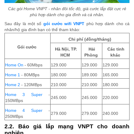
Các gói Home VNPT - nhân đôi tốc độ, giá cước lắp đặt cực rẻ
phù hợp dành cho gia đình và cá nhân.
Sau đây là một số
gói cước wifi VNPT
phù hợp dành cho cá
nhân/hộ gia đình bạn có thể tham khảo:
Chi phí (đồng/tháng)
Gói cước
Hà Nội, TP.
Hải
Các tỉnh
HCM
Phòng
khác
Home On
- 60Mbps
129.000
129.000
129.000
Home 1
- 80MBps
180.000
189.000
165.000
Home 2
- 120MBps
210.000
210.000
180.000
Home 3 Super
-
245.000
245.000
220.000
150MBps
Home 4 Super
-
279.000
279.000
240.000
250MBps
2.2. Báo giá lắp mạng VNPT cho doanh
nghiệp