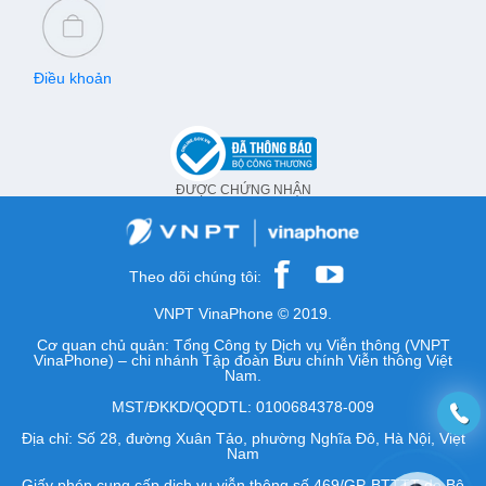
Điều khoản
ĐƯỢC CHỨNG NHẬN
Theo dõi chúng tôi:
VNPT VinaPhone © 2019.
Cơ quan chủ quản: Tổng Công ty Dịch vụ Viễn thông (VNPT
VinaPhone) – chi nhánh Tập đoàn Bưu chính Viễn thông Việt
Nam.
MST/ĐKKD/QQDTL: 0100684378-009
Địa chỉ: Số 28, đường Xuân Tảo, phường Nghĩa Đô, Hà Nội, Việt
Nam
Giấy phép cung cấp dịch vụ viễn thông số 469/GP-BTTTT do Bộ