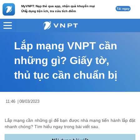
MyVNPT: Nạp thẻ qua app, nhận quà khuyến mại
Tải ngay
c
Ứng dụng tiện ích, tra cứu tích điểm
VNPT
Tư vấn
Nội dung tin
Lắp mạng VNPT cần
những gì? Giấy tờ,
thủ tục cần chuẩn bị
11:46
|
08/03/2023
Lắp mạng cần những gì để bạn được nhà mạng tiến hành lắp đặt
nhanh chóng? Tìm hiểu ngay trong bài viết sau.