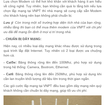
Lựa chọn Modem có thể hơi khó khăn với khách hàng ít am hiểu
về công nghệ. Tuy nhiên, bạn không cần quá lo lắng bởi nếu lựa
chọn lắp mạng tại VNPT thì nhà mạng sẽ cung cấp sẵn Modem
cho khách hàng nên bạn không phải chuẩn bị.
Lưu ý
: Còn trong một số trường hợp diện tích nhà của bạn rộng,
nhiều tầng thì bạn có thể mua thêm modem của VNPT với chi phí
ưu đãi để mạng ổn định ở mọi vị trí trong nhà.
- CHUẨN BỊ DÂY MẠNG:
Hiện nay, có nhiều loại dây mạng khác nhau được sử dụng trong
quá trình lắp đặt Internet. Tuy nhiên có 2 loại được ưa chuộng
hơn cả.
- Cat5e:
Băng thông rộng lên đến 100Mhz, phù hợp sử dụng
trong hệ thống: Camera, Bootrom, Ethernet.
- Cat6
: Băng thông rộng lên đến 250Mhz, phù hợp sử dụng khi
cần lan truyền khối lượng dữ liệu lớn trong thời gian ngắn.
Các gói cước lắp mạng tại VNPT đều bao gồm dây mạng nên quý
khách không cần chuẩn bị dây mạng, giúp tối ưu chi phí.