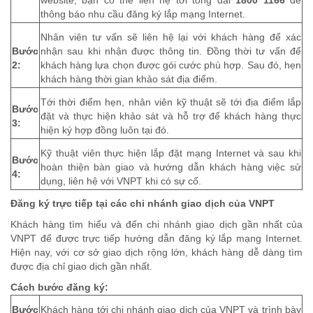
website, bạn có thể liên hệ tới tổng đài
1800 1166
để
thông báo nhu cầu đăng ký lắp mạng Internet.
Nhân viên tư vấn sẽ liên hệ lại với khách hàng để xác
Bước
nhận sau khi nhận được thông tin. Đồng thời tư vấn để
2:
khách hàng lựa chọn được gói cước phù hợp. Sau đó, hẹn
khách hàng thời gian khảo sát địa điểm.
Tới thời điểm hẹn, nhân viên kỹ thuật sẽ tới địa điểm lắp
Bước
đặt và thực hiện khảo sát và hỗ trợ để khách hàng thực
3:
hiện ký hợp đồng luôn tại đó.
Kỹ thuật viên thực hiện lắp đặt mạng Internet và sau khi
Bước
hoàn thiện bàn giao và hướng dẫn khách hàng việc sử
4:
dụng, liên hệ với VNPT khi có sự cố.
Đăng ký trực tiếp tại các chi nhánh giao dịch của VNPT
Khách hàng tìm hiểu và đến chi nhánh giao dịch gần nhất của
VNPT để được trực tiếp hướng dẫn đăng ký lắp mạng Internet.
Hiện nay, với cơ sở giao dịch rộng lớn, khách hàng dễ dàng tìm
được địa chỉ giao dịch gần nhất.
Cách bước đăng ký:
Bước
Khách hàng tới chi nhánh giao dịch của VNPT và trình bày