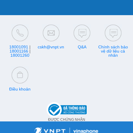
18001091
|
cskh@vnpt.vn
Q&A
Chính sách bảo
18001166
|
vệ dữ liệu cá
18001260
nhân
Điều khoản
ĐƯỢC CHỨNG NHẬN