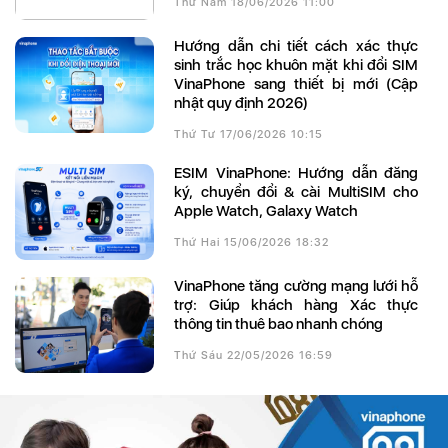
Thứ Năm 18/06/2026 11:00
Hướng dẫn chi tiết cách xác thực
sinh trắc học khuôn mặt khi đổi SIM
VinaPhone sang thiết bị mới (Cập
nhật quy định 2026)
Thứ Tư 17/06/2026 10:15
eSIM VinaPhone: Hướng dẫn đăng
ký, chuyển đổi & cài MultiSIM cho
Apple Watch, Galaxy Watch
Thứ Hai 15/06/2026 18:32
VinaPhone tăng cường mạng lưới hỗ
trợ: Giúp khách hàng Xác thực
thông tin thuê bao nhanh chóng
Thứ Sáu 22/05/2026 16:59