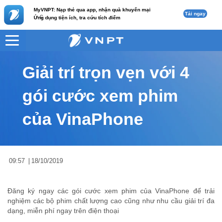
MyVNPT: Nạp thẻ qua app, nhận quà khuyến mại
Tải ngay
c
Ứng dụng tiện ích, tra cứu tích điểm
VNPT
Tư vấn
Nội dung tin
Giải trí trọn vẹn với 4
gói cước xem phim
của VinaPhone
09:57
|
18/10/2019
Đăng ký ngay các gói cước xem phim của VinaPhone để trải
nghiệm các bộ phim chất lượng cao cũng như nhu cầu giải trí đa
dạng, miễn phí ngay trên điện thoại