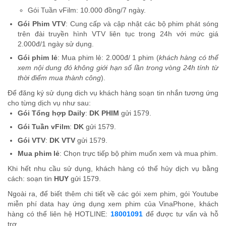
Gói Tuần vFilm: 10.000 đồng/7 ngày.
Gói Phim VTV
: Cung cấp và cập nhật các bộ phim phát sóng
trên đài truyền hình VTV liên tục trong 24h với mức giá
2.000đ/1 ngày sử dụng.
Gói phim lẻ
: Mua phim lẻ: 2.000đ/ 1 phim (
khách hàng có thể
xem nội dung đó không giới hạn số lần trong vòng 24h tính từ
thời điểm mua thành công
).
Để đăng ký sử dụng dịch vụ khách hàng soạn tin nhắn tương ứng
cho từng dịch vụ như sau:
Gói Tổng hợp Daily
:
DK PHIM
gửi 1579.
Gói Tuần vFilm
:
DK
gửi 1579.
Gói VTV
:
DK VTV
gửi 1579.
Mua phim lẻ
: Chọn trực tiếp bộ phim muốn xem và mua phim.
Khi hết nhu cầu sử dụng, khách hàng có thể hủy dịch vụ bằng
cách: soạn tin
HUY
gửi 1579.
Ngoài ra, để biết thêm chi tiết về các gói xem phim, gói Youtube
miễn phí data hay ứng dụng xem phim của VinaPhone, khách
hàng có thể liên hệ HOTLINE:
18001091
để được tư vấn và hỗ
trợ.