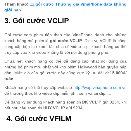
Tham khảo:
11 gói cước Thương gia VinaPhone data không
giới hạn
3. Gói cước VCLIP
Gói cước xem phim tiếp theo của VinaPhone dành cho những
khách hàng mê phim là
gói cước VCLIP
. Dịch vụ VCLIP là cổng
cung cấp tiện ích xem, tải, chia sẻ video clip, khách hàng có thể
truy cập vào kho video khổng lồ với nội dung phong phú.
Chưa hết khách hàng có thể dễ dàng cập nhật nội dung của
những bộ phim mới nhất với kho phim Hollywood bản quyền hấp
dẫn. Mức giá của gói cước này cũng cực kỳ ưu đãi chỉ
5.000đ/
tuần
.
Khách hàng có thể truy cập website
http://wap.vinaphone.com.vn
để thưởng thức kho video clip miễn phí; xem và tải clip;....
Để đăng ký sử dụng khách hàng soạn tin
DK VCLIP
gửi 9234, khi
hết nhu cầu soạn tin
HUY VCLIP
gửi 9234.
4. Gói cước VFILM