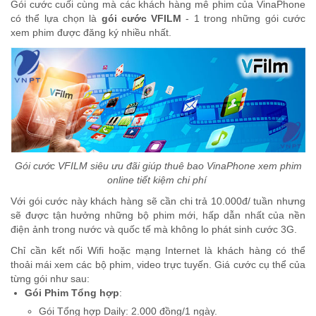
Gói cước cuối cùng mà các khách hàng mê phim của VinaPhone
có thể lựa chọn là
gói cước VFILM
- 1 trong những gói cước
xem phim được đăng ký nhiều nhất.
Gói cước VFILM siêu ưu đãi giúp thuê bao VinaPhone xem phim
online tiết kiệm chi phí
Với gói cước này khách hàng sẽ cần chi trả 10.000đ/ tuần nhưng
sẽ được tận hưởng những bộ phim mới, hấp dẫn nhất của nền
điện ảnh trong nước và quốc tế mà không lo phát sinh cước 3G.
Chỉ cần kết nối Wifi hoặc mạng Internet là khách hàng có thể
thoải mái xem các bộ phim, video trực tuyến. Giá cước cụ thể của
từng gói như sau:
Gói Phim Tổng hợp
:
Gói Tổng hợp Daily: 2.000 đồng/1 ngày.