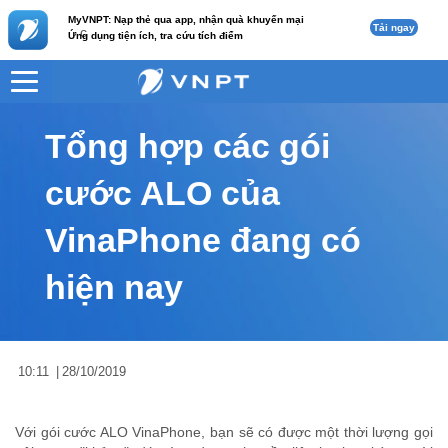
MyVNPT: Nạp thẻ qua app, nhận quà khuyến mại
Tải ngay
c
Ứng dụng tiện ích, tra cứu tích điểm
VNPT
Tư vấn
Nội dung tin
Tổng hợp các gói
cước ALO của
VinaPhone đang có
hiện nay
10:11
|
28/10/2019
Với gói cước ALO VinaPhone, bạn sẽ có được một thời lượng gọi