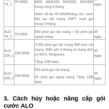
79.000đ
MAX, MAX100, MAX200, MAX300
79­­­_1
ngày
trong vòng 6 tháng
Giảm tối đa 40.000đ/tháng cho cước
liên lạc nội mạng VNPT vượt gói
trong 3 tháng.
ALO-
500 phút gọi nội mạng + 50 phút gọi
30
79.000đ
79_2
ngoại mạng
ngày
3.000 phút gọi nội mạng 500 sms nội
mạng. Miễn phí 3 tháng sử dụng dịch
ALO-
30
109.000đ
vụ MCA, Ringtunes
109_1
ngày
Tặng 1GB data
500 phút gọi nội mạng
ALO-
30
109.000đ
50 phút gọi ngoại mạng Tặng 1GB
109_2
ngày
data
3. Cách hủy hoặc nâng cấp gói
cước ALO