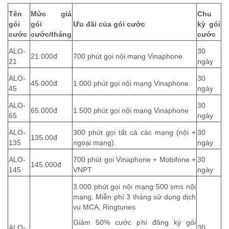
Tên
Mức giá
Chu
gói
gói
Ưu đãi của gói cước
kỳ gói
cước
cước/tháng
cước
ALO-
30
21.000đ
700 phút gọi nội mạng Vinaphone.
21
ngày
ALO-
30
45.000đ
1.000 phút gọi nội mạng Vinaphone.
45
ngày
ALO-
30
65.000đ
1.500 phút gọi nội mạng Vinaphone
65
ngày
ALO-
300 phút gọi tất cả các mạng (nội +
30
135.00đ
135
ngoại mạng).
ngày
ALO-
700 phút gọi Vinaphone + Mobifone +
30
145.000đ
145
VNPT
ngày
3.000 phút gọi nội mạng 500 sms nội
mạng. Miễn phí 3 tháng sử dụng dịch
vụ MCA, Ringtunes
Giảm 50% cước phí đăng ký gói
ALO-
30