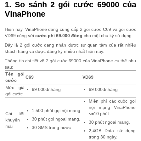
1. So sánh 2 gói cước 69000 của
VinaPhone
Hiện nay, VinaPhone đang cung cấp 2 gói cước C69 và gói cước
VD69 cùng với
cước phí 69.000 đồng
cho một chu kỳ sử dụng.
Đây là 2 gói cước đang nhận được sự quan tâm của rất nhiều
khách hàng và được đăng ký nhiều nhất hiện nay.
Thông tin chi tiết về 2 gói cước 69000 của VinaPhone cụ thể như
sau:
Tên gói
C69
VD69
cước
Mức giá
69.000đ/tháng
69.000đ/tháng
gói cước
Miễn phí các cuộc gọi
nội mạng VinaPhone
1.500 phút gọi nội mạng.
Chi tiết
<=10 phút
30 phút gọi ngoại mạng.
khuyến
30 phút ngoại mạng.
mãi
30 SMS trong nước.
2,4GB Data sử dụng
trong 30 ngày.