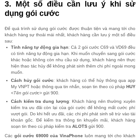
3. Một số điều cần lưu ý khi sử
dụng gói cước
Để quá trình sử dụng gói cước được thuận tiện và mang tới cho
khách hàng sự thoải mái nhất, khách hàng cần lưu ý một số điều
sau:
Tính năng tự động gia hạn
: Cả 2 gói cước C69 và VD69 đều
có tính năng tự động gia hạn. Khi muốn chuyển sang gói cước
khác hoặc không còn nhu cầu sử dụng, khách hàng nên thực
hiện thao tác hủy để không phát sinh thêm chi phí ngoài mong
muốn.
Cách hủy gói cước
: khách hàng có thể hủy thông qua app
My VNPT hoặc thông qua tin nhắn, soạn tin theo cú pháp
HUY
<Tên gói cước>
gửi 900.
Cách kiểm tra dung lượng
: Khách hàng nên thường xuyên
kiểm tra ưu đãi còn lại của gói cước để không mất cước phí
vượt gói. Do khi hết ưu đãi, các chi phí phát sinh sẽ trừ vào tài
khoản gốc. Để kiểm tra thông tin khuyến mãi, khách hàng
soạn tin theo cú pháp kiểm tra
ALOTS
gửi 900.
Các
gói cước 69000 của VinaPhone
luôn mang tới cho khách