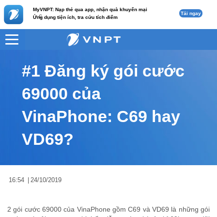
MyVNPT: Nạp thẻ qua app, nhận quà khuyến mại
Tải ngay
c
Ứng dụng tiện ích, tra cứu tích điểm
VNPT
Tư vấn
Nội dung tin
#1 Đăng ký gói cước
69000 của
VinaPhone: C69 hay
VD69?
16:54
|
24/10/2019
2 gói cước 69000 của VinaPhone gồm C69 và VD69 là những gói