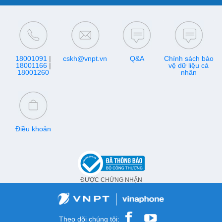
18001091
|
cskh@vnpt.vn
Q&A
Chính sách bảo
18001166
|
vệ dữ liệu cá
18001260
nhân
Điều khoản
ĐƯỢC CHỨNG NHẬN
Theo dõi chúng tôi: