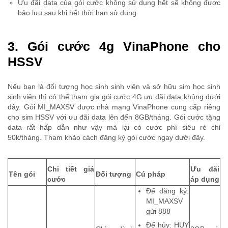
Ưu đãi data của gói cước không sử dụng hết sẽ không được
bảo lưu sau khi hết thời hạn sử dụng.
3. Gói cước 4g VinaPhone cho
HSSV
Nếu bạn là đối tượng học sinh sinh viên và sở hữu sim học sinh
sinh viên thì có thể tham gia gói cước 4G ưu đãi data khủng dưới
đây. Gói MI_MAXSV được nhà mạng VinaPhone cung cấp riêng
cho sim HSSV với ưu đãi data lên đến 8GB/tháng. Gói cước tặng
data rất hấp dẫn như vậy mà lại có cước phí siêu rẻ chỉ
50k/tháng. Tham khảo cách đăng ký gói cước ngay dưới đây.
Chi tiết giá
Ưu đãi
Tên gói
Đối tượng
Cú pháp
cước
áp dụng
Để đăng ký:
MI_MAXSV
gửi 888
Để hủy: HUY