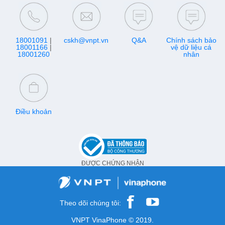
18001091
|
cskh@vnpt.vn
Q&A
Chính sách bảo
18001166
|
vệ dữ liệu cá
18001260
nhân
Điều khoản
ĐƯỢC CHỨNG NHẬN
Theo dõi chúng tôi:
VNPT VinaPhone © 2019.