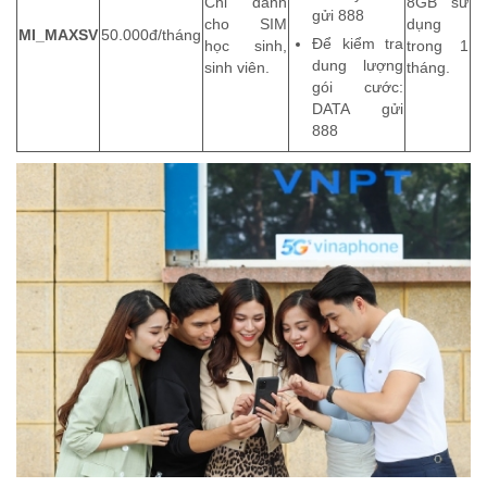
Chỉ dành
8GB sử
gửi 888
cho SIM
dụng
MI_MAXSV
50.000đ/tháng
Để kiểm tra
học sinh,
trong 1
dung lượng
sinh viên.
tháng.
gói cước:
DATA gửi
888