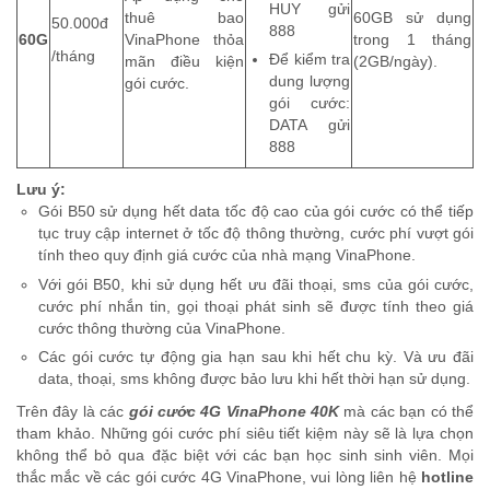
HUY gửi
thuê bao
60GB sử dụng
50.000đ
888
60G
VinaPhone thỏa
trong 1 tháng
/tháng
Để kiểm tra
mãn điều kiện
(2GB/ngày).
dung lượng
gói cước.
gói cước:
DATA gửi
888
Lưu ý:
Gói B50 sử dụng hết data tốc độ cao của gói cước có thể tiếp
tục truy cập internet ở tốc độ thông thường, cước phí vượt gói
tính theo quy định giá cước của nhà mạng VinaPhone.
Với gói B50, khi sử dụng hết ưu đãi thoại, sms của gói cước,
cước phí nhắn tin, gọi thoại phát sinh sẽ được tính theo giá
cước thông thường của VinaPhone.
Các gói cước tự động gia hạn sau khi hết chu kỳ. Và ưu đãi
data, thoại, sms không được bảo lưu khi hết thời hạn sử dụng.
Trên đây là các
gói cước 4G VinaPhone 40K
mà các bạn có thể
tham khảo. Những gói cước phí siêu tiết kiệm này sẽ là lựa chọn
không thể bỏ qua đặc biệt với các bạn học sinh sinh viên. Mọi
thắc mắc về các gói cước 4G VinaPhone, vui lòng liên hệ
hotline