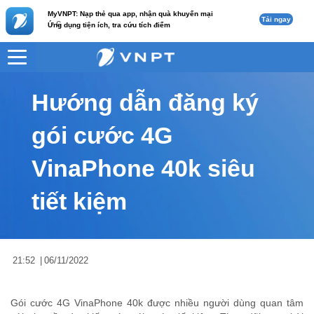
MyVNPT: Nạp thẻ qua app, nhận quà khuyến mại
Tải ngay
c
Ứng dụng tiện ích, tra cứu tích điểm
VNPT
Tư vấn
Nội dung tin
Hướng dẫn đăng ký
gói cước 4G
VinaPhone 40k siêu
tiết kiệm
21:52
|
06/11/2022
Gói cước 4G VinaPhone 40k được nhiều người dùng quan tâm