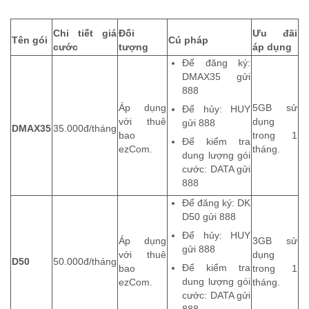
Chi tiết giá
Đối
Ưu đãi
Tên gói
Cú pháp
cước
tượng
áp dụng
Để đăng ký:
DMAX35 gửi
888
Áp dụng
5GB sử
Để hủy: HUY
với thuê
dụng
gửi 888
DMAX35
35.000đ/tháng
bao
trong 1
Để kiểm tra
ezCom.
tháng.
dung lượng gói
cước: DATA gửi
888
Để đăng ký: DK
D50 gửi 888
Để hủy: HUY
Áp dụng
3GB sử
gửi 888
với thuê
dụng
D50
50.000đ/tháng
Để kiểm tra
bao
trong 1
dung lượng gói
ezCom.
tháng.
cước: DATA gửi