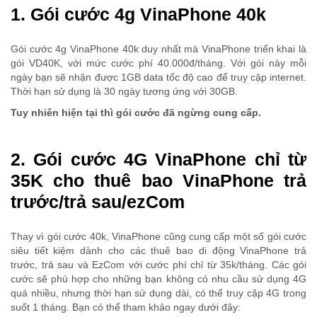
1. Gói cước 4g VinaPhone 40k
Gói cước 4g VinaPhone 40k duy nhất mà VinaPhone triển khai là
gói VD40K, với mức cước phí 40.000đ/tháng. Với gói này mỗi
ngày bạn sẽ nhận được 1GB data tốc độ cao để truy cập internet.
Thời hạn sử dụng là 30 ngày tương ứng với 30GB.
Tuy nhiên hiện tại thì gói cước đã ngừng cung cấp.
2. Gói cước 4G VinaPhone chỉ từ
35K cho thuê bao VinaPhone trả
trước/trả sau/ezCom
Thay vì gói cước 40k, VinaPhone cũng cung cấp một số gói cước
siêu tiết kiệm dành cho các thuê bao di động VinaPhone trả
trước, trả sau và EzCom với cước phí chỉ từ 35k/tháng. Các gói
cước sẽ phù hợp cho những bạn không có nhu cầu sử dụng 4G
quá nhiều, nhưng thời hạn sử dụng dài, có thể truy cập 4G trong
suốt 1 tháng. Bạn có thể tham khảo ngay dưới đây: