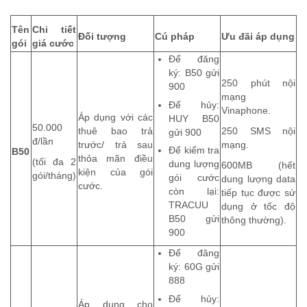
Tên
Chi tiết
Đối tượng
Cú pháp
Ưu đãi áp dụng
gói
giá cước
Để đăng
ký: B50 gửi
250 phút nội
900
mạng
Để hủy:
Vinaphone.
Áp dụng với các
HUY B50
50.000
thuê bao trả
250 SMS nội
gửi 900
đ/lần
trước/ trả sau
mạng.
Để kiểm tra
B50
thỏa mãn điều
(tối đa 2
dung lượng
600MB (hết
kiện của gói
gói/tháng)
gói cước
dung lượng data
cước.
còn lại:
tiếp tục được sử
TRACUU
dụng ở tốc độ
B50 gửi
thông thường).
900
Để đăng
ký: 60G gửi
888
Để hủy:
Áp dụng cho