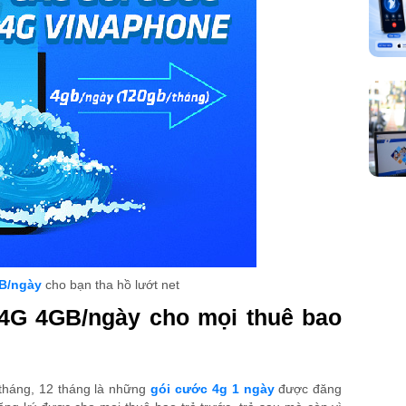
B/ngày
cho bạn tha hồ lướt net
 4G 4GB/ngày cho mọi thuê bao
tháng, 12 tháng là những
gói cước 4g 1 ngày
được đăng