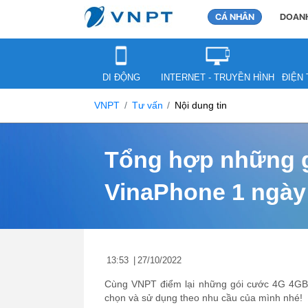
CÁ NHÂN
DOANH
DI ĐỘNG
INTERNET - TRUYỀN HÌNH
ĐIỆN 
VNPT
Tư vấn
Nội dung tin
Tổng hợp những 
VinaPhone 1 ngày
13:53
|
27/10/2022
Cùng VNPT điểm lại những gói cước 4G 4GB 
chọn và sử dụng theo nhu cầu của mình nhé!