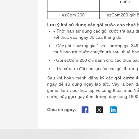
quốc.
ezCom 200
ezCom200 gửi 
Lưu ý khi sử dụng các gói cước cho thuê b
-
Thời hạn sử dụng các gói cước trả sau tí
kết thúc vào ngày 30 của tháng đó.
-
Các gói Thương gia 1 và Thương gia 349
thuê bao trả trước chuyển trả sau, thuê ba
-
Gói ezCom 200 chỉ dành cho các thuê ba
-
Tra cứu ưu đãi còn lại của các gói thương
Sau khi hoàn thành đăng ký các
gói cước 4
ngày để sử dụng ngay lập tức. Vậy là bạn đã
game, làm việc, học tập vô cùng thoải mái. Nế
cước, hãy gọi ngay đến đường dây nóng 1800 
Chia sẻ ngay: