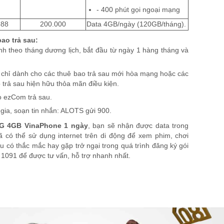
-
400 phút gọi ngoại mạng
888
200.000
Data 4GB/ngày (120GB/tháng).
ao trả sau:
nh theo tháng dương lịch, bắt đầu từ ngày 1 hàng tháng và
 chỉ dành cho các thuê bao trả sau mới hòa mạng hoặc các
o trả sau hiện hữu thỏa mãn điều kiện.
o ezCom trả sau.
 gia, soạn tin nhắn: ALOTS gửi 900.
G 4GB VinaPhone 1 ngày
, bạn sẽ nhận được data trong
 có thể sử dụng internet trên di động để xem phim, chơi
u có thắc mắc hay gặp trở ngại trong quá trình đăng ký gói
1091 để được tư vấn, hỗ trợ nhanh nhất.