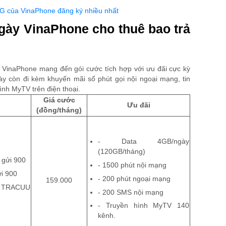
G của VinaPhone đăng ký nhiều nhất
gày VinaPhone cho thuê bao trả
 VinaPhone mang đến gói cước tích hợp với ưu đãi cực kỳ
ày còn đi kèm khuyến mãi số phút gọi nội ngoại mạng, tin
ình MyTV trên điện thoại.
Giá cước
Ưu đãi
(đồng/tháng)
-
Data 4GB/ngày
(120GB/tháng)
 gửi 900
-
1500 phút nội mạng
i 900
-
200 phút ngoại mạng
159.000
i: TRACUU
-
200 SMS nội mạng
-
Truyền hình MyTV 140
kênh.