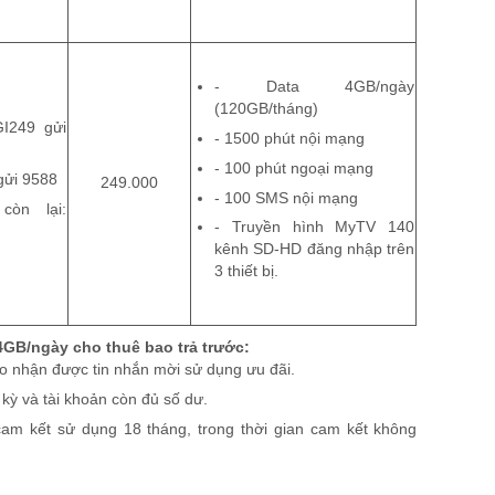
-
Data 4GB/ngày
(120GB/tháng)
I249 gửi
-
1500 phút nội mạng
-
100 phút ngoại mạng
gửi 9588
249.000
-
100 SMS nội mạng
còn lại:
-
Truyền hình MyTV 140
kênh SD-HD đăng nhập trên
3 thiết bị.
4GB/ngày cho thuê bao trả trước:
ao nhận được tin nhắn mời sử dụng ưu đãi.
kỳ và tài khoản còn đủ số dư.
cam kết sử dụng 18 tháng, trong thời gian cam kết không