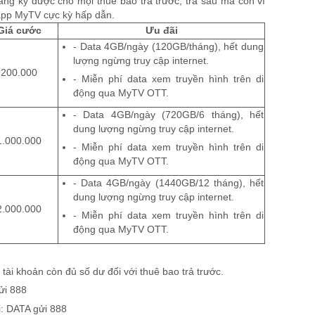
ăng ký được cho mọi thuê bao trả trước, trả sau mà còn vì
app MyTV cực kỳ hấp dẫn.
Giá cước
Ưu đãi
- Data 4GB/ngày (120GB/tháng), hết dung
lượng ngừng truy cập internet.
200.000
-
Miễn phí data xem truyền hình trên di
động qua MyTV OTT.
-
Data 4GB/ngày (720GB/6 tháng), hết
dung lượng ngừng truy cập internet.
1.000.000
-
Miễn phí data xem truyền hình trên di
động qua MyTV OTT.
-
Data 4GB/ngày (1440GB/12 tháng), hết
dung lượng ngừng truy cập internet.
2.000.000
-
Miễn phí data xem truyền hình trên di
động qua MyTV OTT.
:
tài khoản còn đủ số dư đối với thuê bao trả trước.
ửi 888
i: DATA gửi 888