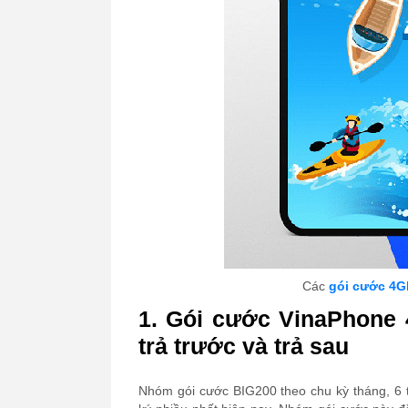
Các
gói cước 4G
1. Gói cước VinaPhone
trả trước và trả sau
Nhóm gói cước BIG200 theo chu kỳ tháng, 6 