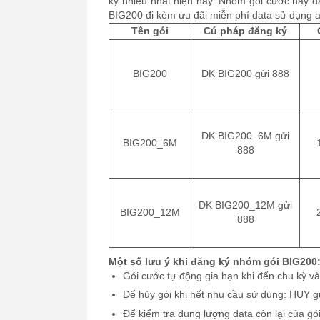
ký nhiều nhất hiện nay. Nhóm gói cước này đ
BIG200 đi kèm ưu đãi miễn phí data sử dụng 
Tên gói
Cú pháp đăng ký
BIG200
DK BIG200 gửi 888
DK BIG200_6M gửi
BIG200_6M
888
DK BIG200_12M gửi
BIG200_12M
888
Một số lưu ý khi đăng ký nhóm gói BIG200
Gói cước tự động gia hạn khi đến chu kỳ và 
Để hủy gói khi hết nhu cầu sử dụng: HUY g
Để kiểm tra dung lượng data còn lại của gó