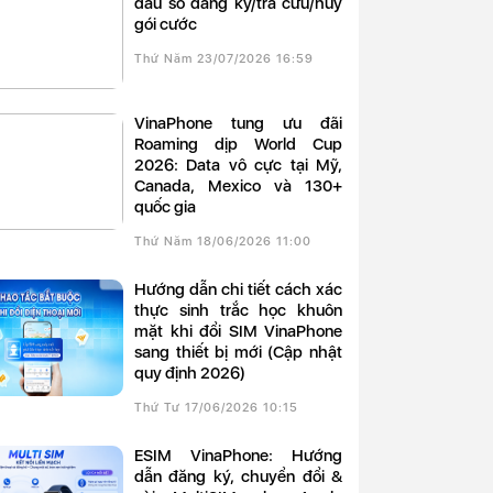
đầu số đăng ký/tra cứu/hủy
gói cước
Thứ Năm 23/07/2026 16:59
VinaPhone tung ưu đãi
Roaming dịp World Cup
2026: Data vô cực tại Mỹ,
Canada, Mexico và 130+
quốc gia
Thứ Năm 18/06/2026 11:00
Hướng dẫn chi tiết cách xác
thực sinh trắc học khuôn
mặt khi đổi SIM VinaPhone
sang thiết bị mới (Cập nhật
quy định 2026)
Thứ Tư 17/06/2026 10:15
eSIM VinaPhone: Hướng
dẫn đăng ký, chuyển đổi &