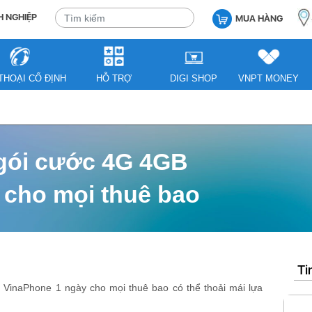
 NGHIỆP
MUA HÀNG
THOẠI CỐ ĐỊNH
HỖ TRỢ
DIGI SHOP
VNPT MONEY
gói cước 4G 4GB
 cho mọi thuê bao
Ti
VinaPhone 1 ngày cho mọi thuê bao có thể thoải mái lựa