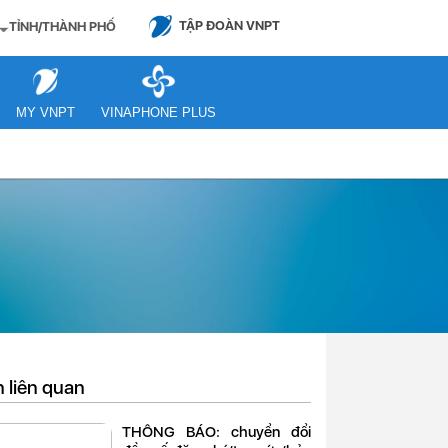
TẬP ĐOÀN VNPT
TỈNH/THÀNH PHỐ
MY VNPT
VINAPHONE PLUS
n liên quan
THÔNG BÁO: chuyển đổi