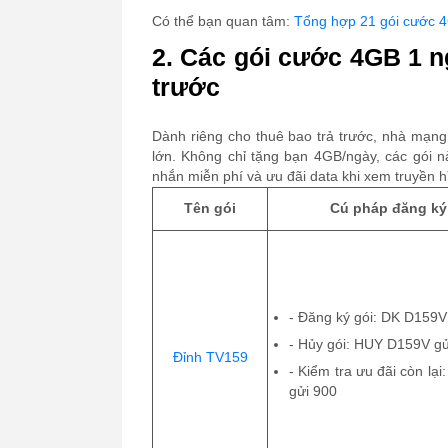
Có thể bạn quan tâm:
Tổng hợp 21 gói cước 4
2. Các gói cước 4GB 1 n
trước
Dành riêng cho thuê bao trả trước, nhà mạng
lớn. Không chỉ tặng bạn 4GB/ngày, các gói n
nhắn miễn phí và ưu đãi data khi xem truyền h
Tên gói
Cú pháp đăng ký
-
Đăng ký gói: DK D159V
-
Hủy gói: HUY D159V gử
Đỉnh TV159
-
Kiểm tra ưu đãi còn lạ
gửi 900