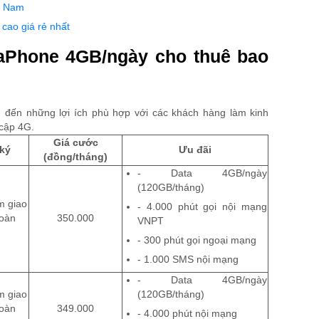
ệt Nam
cao giá rẻ nhất
naPhone 4GB/ngày cho thuê bao
 đến những lợi ích phù hợp với các khách hàng làm kinh
 cập 4G.
Giá cước
ký
Ưu đãi
(đồng/tháng)
-
Data 4GB/ngày
(120GB/tháng)
m giao
-
4.000 phút gọi nội mạng
toàn
350.000
VNPT
-
300 phút gọi ngoại mạng
-
1.000 SMS nội mạng
- Data 4GB/ngày
m giao
(120GB/tháng)
toàn
349.000
-
4.000 phút nội mạng