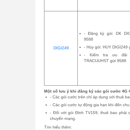
-
Đăng ký gói: DK DIG
9588
-
Hủy gói: HUY DIGI249 
DIGI249
-
Kiểm tra ưu đãi 
TRACUUHST gửi 9588
Một số lưu ý khi đăng ký các gói cước 4G 
-
Các gói cước trên chỉ áp dụng với thuê b
-
Các gói cước tự động gia hạn khi đến chu 
-
Đối với gói Đỉnh TV159, thuê bao phải 
chuyển mạng.
Tìm hiểu thêm: