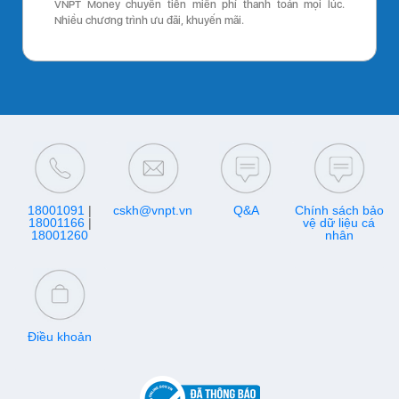
VNPT Money chuyển tiền miễn phí thanh toán mọi lúc.
Nhiều chương trình ưu đãi, khuyến mãi.
18001091
|
cskh@vnpt.vn
Q&A
Chính sách bảo
18001166
|
vệ dữ liệu cá
18001260
nhân
Điều khoản