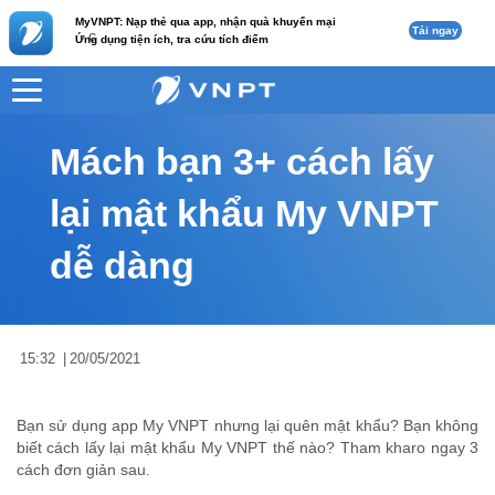
MyVNPT: Nạp thẻ qua app, nhận quà khuyến mại
Tải ngay
c
Ứng dụng tiện ích, tra cứu tích điểm
VNPT
Tư vấn
Nội dung tin
Mách bạn 3+ cách lấy
lại mật khẩu My VNPT
dễ dàng
15:32
|
20/05/2021
Bạn sử dụng app My VNPT nhưng lại quên mật khẩu? Bạn không
biết cách lấy lại mật khẩu My VNPT thế nào? Tham kharo ngay 3
cách đơn giản sau.