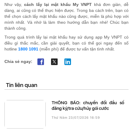
Như vậy,
cách lấy lại mật khẩu My VNPT
khá đơn giản, dễ
dàng, ai cũng có thể thực hiện được. Trong ba cách trên, bạn có
thể chọn cách lấy mật khẩu nào cũng được, miễn là phù hợp với
mình nhất. Và nhớ là làm theo hướng dẫn bạn nhé! Chúc bạn
thành công.
Trong quá trình lấy lại mật khẩu hay sử dụng app My VNPT có
điều gì thắc mắc, cần giải quyết, bạn có thể gọi ngay đến số
hotline
1800 1091
(miễn phí) để được tư vấn tận tình nhất.
Chia sẻ ngay:
Tin liên quan
THÔNG BÁO: chuyển đổi đầu số
đăng ký/tra cứu/hủy gói cước
Thứ Năm 23/07/2026 16:59