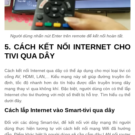
Người dùng nhấn nút Enter trên remote để kết nối hoàn tất.
5. CÁCH KẾT NỐI INTERNET CHO
TIVI QUA DÂY
Cách kết nối Internet qua dây có thể áp dụng cho mọi loại tivi có
cổng AV, HDMI, LAN,... Kiểu mạng này sẽ giúp đường truyền ổn
định, tốc độ nhanh hơn do tín hiệu được dẫn truyền trong dây
mạng thay vì qua không khí. Đặc biệt, người dùng còn có thể lắp
Internet cho tivi thường với một số thiết bị hỗ trợ. Tìm hiểu cụ thể
dưới đây.
Cách lắp Internet vào Smart-tivi qua dây
Đối với các dòng Smart-tivi, để kết nối với dây mạng thì người
dùng thực hiện tương tự với cách kết nối mạng Wifi đã hướng
dẫn. Điểm khác biệt là người dùng sẽ cần cắm dây LAN nối router