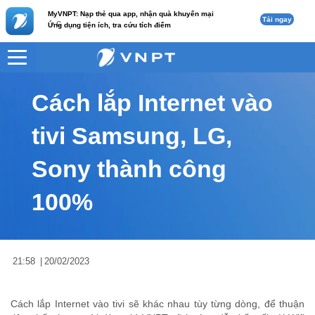
MyVNPT: Nạp thẻ qua app, nhận quà khuyến mại
Tải ngay
c
Ứng dụng tiện ích, tra cứu tích điểm
VNPT
Tư vấn
Nội dung tin
Cách lắp Internet vào
tivi Samsung, LG,
Sony thành công
100%
21:58
|
20/02/2023
Cách lắp Internet vào tivi sẽ khác nhau tùy từng dòng, để thuận