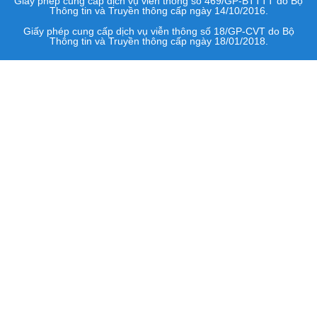
Giấy phép cung cấp dịch vụ viễn thông số 469/GP-BTTTT do Bộ
Thông tin và Truyền thông cấp ngày 14/10/2016.
Giấy phép cung cấp dịch vụ viễn thông số 18/GP-CVT do Bộ
Thông tin và Truyền thông cấp ngày 18/01/2018.