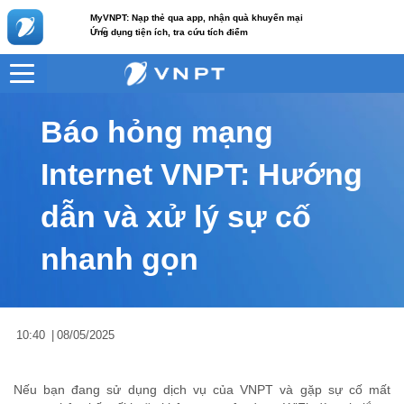
MyVNPT: Nạp thẻ qua app, nhận quà khuyến mại
c
Ứng dụng tiện ích, tra cứu tích điểm
VNPT
Tư vấn
Nội dung tin
Báo hỏng mạng
Internet VNPT: Hướng
dẫn và xử lý sự cố
nhanh gọn
10:40
|
08/05/2025
Nếu bạn đang sử dụng dịch vụ của VNPT và gặp sự cố mất