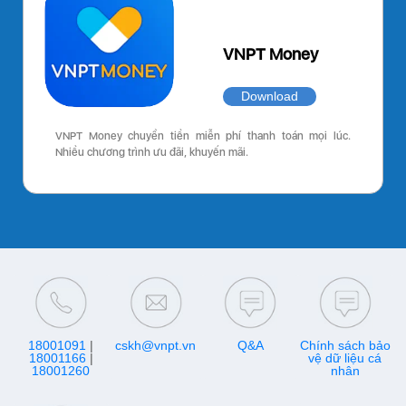
VNPT Money
Download
VNPT Money chuyển tiền miễn phí thanh toán mọi lúc.
Nhiều chương trình ưu đãi, khuyến mãi.
18001091
|
cskh@vnpt.vn
Q&A
Chính sách bảo
18001166
|
vệ dữ liệu cá
18001260
nhân