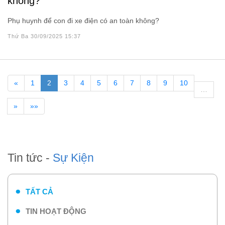
không?
Phụ huynh để con đi xe điện có an toàn không?
Thứ Ba 30/09/2025 15:37
«
1
2
3
4
5
6
7
8
9
10
…
»
»»
Tin tức -
Sự Kiện
TẤT CẢ
TIN HOẠT ĐỘNG