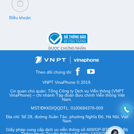
Điều khoản
ĐƯỢC CHỨNG NHẬN
Theo dõi chúng tôi:
VNPT VinaPhone © 2019.
Cơ quan chủ quản: Tổng Công ty Dịch vụ Viễn thông (VNPT
VinaPhone) – chi nhánh Tập đoàn Bưu chính Viễn thông Việt
Nam.
MST/ĐKKD/QQDTL: 0100684378-009
Địa chỉ: Số 28, đường Xuân Tảo, phường Nghĩa Đô, Hà Nội, Việt
Nam
Giấy phép cung cấp dịch vụ viễn thông số 469/GP-BTTTT do Bộ
Thông tin và Truyền thông cấp ngày 14/10/2016.