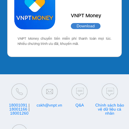
VNPT Money
Download
VNPT Money chuyển tiền miễn phí thanh toán mọi lúc.
Nhiều chương trình ưu đãi, khuyến mãi.
18001091
|
cskh@vnpt.vn
Q&A
Chính sách bảo
18001166
|
vệ dữ liệu cá
18001260
nhân