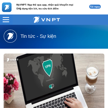
MyVNPT: Nạp thẻ qua app, nhận quà khuyến mại
Tải ngay
c
Ứng dụng tiện ích, tra cứu tích điểm
VNPT
Tư vấn
Tin tức - Sự kiện