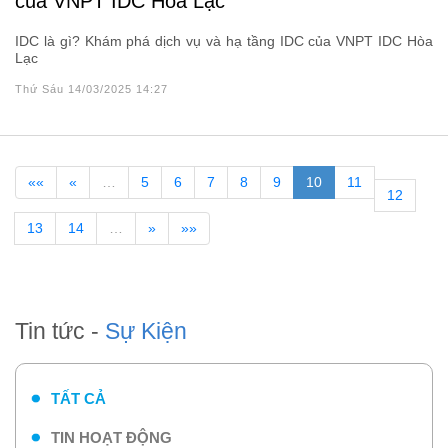
của VNPT IDC Hòa Lạc
IDC là gì? Khám phá dịch vụ và hạ tầng IDC của VNPT IDC Hòa
Lạc
Thứ Sáu 14/03/2025 14:27
««
«
…
5
6
7
8
9
10
11
12
13
14
…
»
»»
Tin tức -
Sự Kiện
TẤT CẢ
TIN HOẠT ĐỘNG