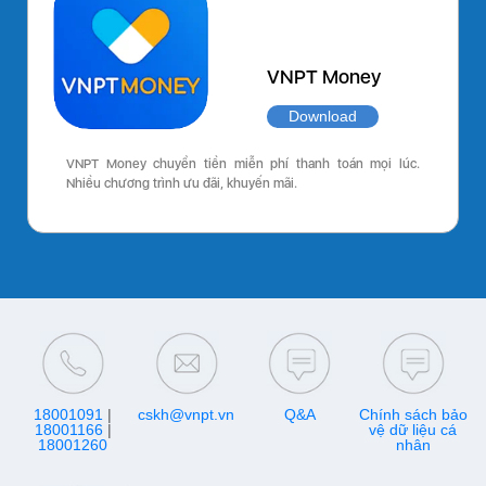
VNPT Money
Download
VNPT Money chuyển tiền miễn phí thanh toán mọi lúc.
Nhiều chương trình ưu đãi, khuyến mãi.
18001091
|
cskh@vnpt.vn
Q&A
Chính sách bảo
18001166
|
vệ dữ liệu cá
18001260
nhân