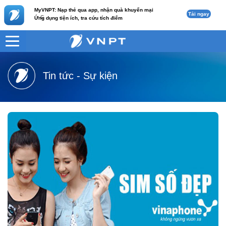
MyVNPT: Nạp thẻ qua app, nhận quà khuyến mại
Tải ngay
c
Ứng dụng tiện ích, tra cứu tích điểm
VNPT
Tư vấn
Tin tức - Sự kiện