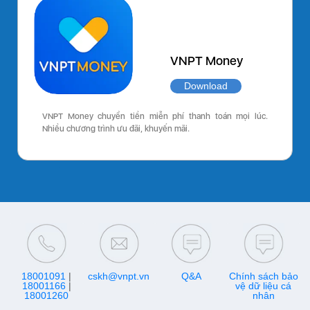
VNPT Money
Download
VNPT Money chuyển tiền miễn phí thanh toán mọi lúc.
Nhiều chương trình ưu đãi, khuyến mãi.
18001091
|
cskh@vnpt.vn
Q&A
Chính sách bảo
18001166
|
vệ dữ liệu cá
18001260
nhân