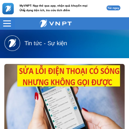
MyVNPT: Nạp thẻ qua app, nhận quà khuyến mại
Tải ngay
c
Ứng dụng tiện ích, tra cứu tích điểm
VNPT
Tư vấn
Tin tức - Sự kiện