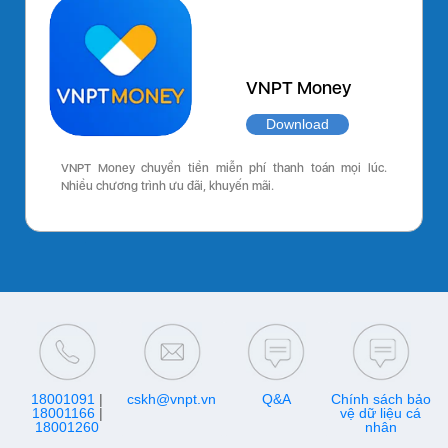
VNPT Money
Download
VNPT Money chuyển tiền miễn phí thanh toán mọi lúc.
Nhiều chương trình ưu đãi, khuyến mãi.
18001091
|
cskh@vnpt.vn
Q&A
Chính sách bảo
18001166
|
vệ dữ liệu cá
18001260
nhân