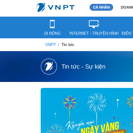
CÁ NHÂN
DOANH
DI ĐỘNG
INTERNET - TRUYỀN HÌNH
ĐIỆN 
VNPT
Tin tức
Tin tức - Sự kiện