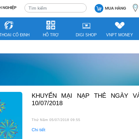
 NGHIỆP
MUA HÀNG
THOẠI CỐ ĐỊNH
HỖ TRỢ
DIGI SHOP
VNPT MONEY
KHUYẾN MẠI NẠP THẺ NGÀY VÀNG
10/07/2018
Thứ Năm 05/07/2018 09:55
Chi tiết