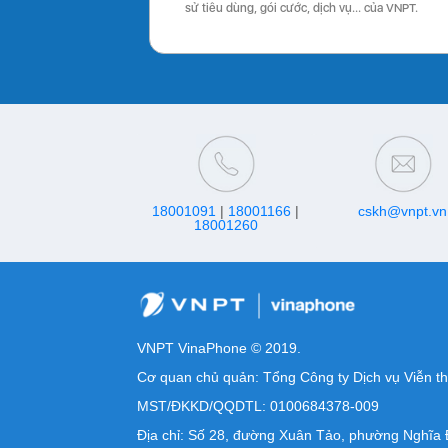
sử tiêu dùng, gói cước, dịch vụ… của VNPT.
18001091
|
18001166
|
cskh@vnpt.vn
18001260
VNPT VinaPhone © 2019.
Cơ quan chủ quản: Tổng Công ty Dịch vụ Viễn t
MST/ĐKKD/QQDTL: 0100684378-009
Địa chỉ: Số 28, đường Xuân Tảo, phường Nghĩa 