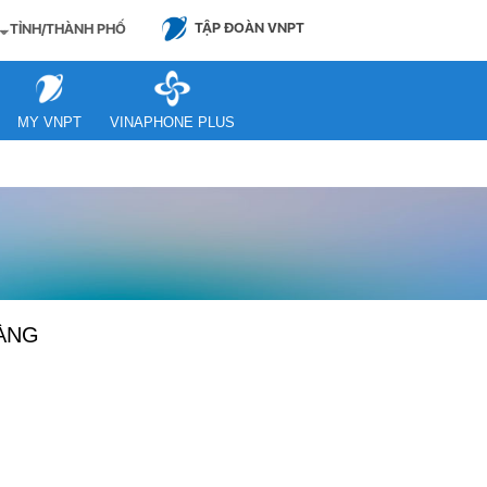
TẬP ĐOÀN VNPT
TỈNH/THÀNH PHỐ
MY VNPT
VINAPHONE PLUS