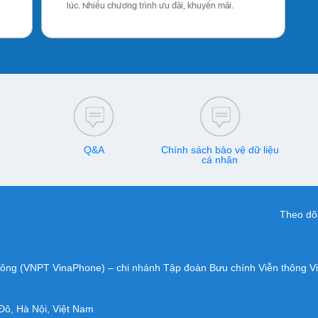
lúc. Nhiều chương trình ưu đãi, khuyến mãi.
Q&A
Chính sách bảo vệ dữ liệu
cá nhân
Theo dõi
hông (VNPT VinaPhone) – chi nhánh Tập đoàn Bưu chính Viễn thông V
Đô, Hà Nội, Việt Nam